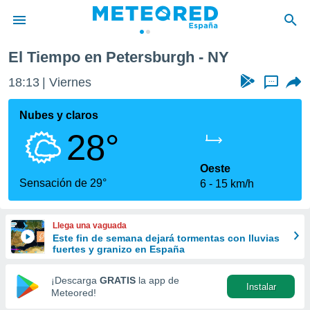
El Tiempo en Petersburgh - NY
privacidad
18:13
Viernes
...
o de
tiempo.com)
borado por
Nubes y claros
es para
28°
ue la
 que se
e calidad.
Oeste
eder a este
Sensación de 29°
6
15 km/h
ediante las
opciones:
Llega una vaguada
ookies y
Este fin de semana dejará tormentas con lluvias
e forma
fuertes y granizo en España
d digital
¡Descarga
GRATIS
la app de
Instalar
ada, basada
Meteored!
mación