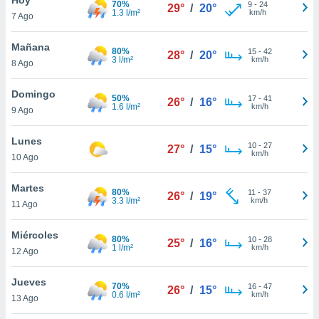
70%
9
-
24
29°
/
20°
1.3 l/m²
km/h
7 Ago
do en
 mismo.
sultar más
Mañana
80%
15
-
42
28°
/
20°
 en nuestra
3 l/m²
km/h
8 Ago
 Cookies
y
ualquier
Domingo
50%
17
-
41
26°
/
16°
1.6 l/m²
km/h
9 Ago
ento
 botón
ación de
Lunes
10
-
27
27°
/
15°
kies
km/h
10 Ago
 disponible
e nuestra
Martes
80%
11
-
37
.
26°
/
19°
3.3 l/m²
km/h
11 Ago
IVAMENTE,
Miércoles
80%
10
-
28
25°
/
16°
1 l/m²
km/h
12 Ago
as
 a cookies
Jueves
70%
16
-
47
26°
/
15°
0.6 l/m²
km/h
 no aceptar
13 Ago
ón de