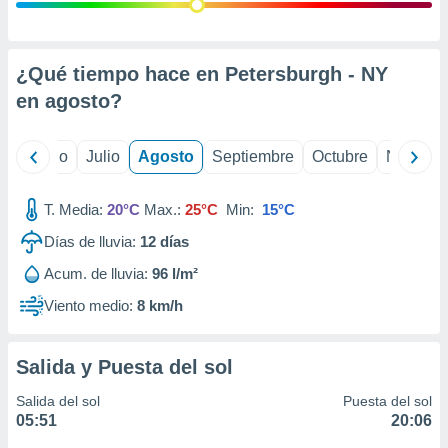
 seleccionar
o.
calización
precisa e
¿Qué tiempo hace en Petersburgh - NY
ión mediante
en
agosto
?
, publicidad
yo
Junio
Julio
Agosto
Septiembre
Octubre
Noviemb
dos,
 publicidad
,
T. Media:
20°C
Max.:
25°C
Min:
15°C
ón de
Días de lluvia:
12
días
 desarrollo
s.
Acum. de lluvia:
96 l/m²
tros 1199
Viento medio:
8 km/h
ios
Salida y Puesta del sol
Salida del sol
Puesta del sol
05:51
20:06