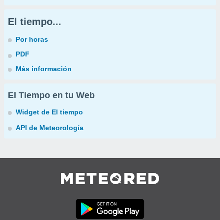
El tiempo...
Por horas
PDF
Más información
El Tiempo en tu Web
Widget de El tiempo
API de Meteorología