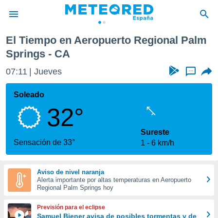
ional Palm Springs
El Tiempo en Aeropuerto Regional Palm
privacidad
Springs - CA
o de
tiempo.com)
07:11
Jueves
...
borado por
es para
Soleado
ue la
 que se
32°
e calidad.
eder a este
Sureste
ediante las
Sensación de 33°
opciones:
1
6 km/h
ookies y
e forma
Aviso de nivel naranja
Alerta importante por altas temperaturas en Aeropuerto
Regional Palm Springs hoy
d digital
ada, basada
Previsión para el eclipse
mación
Samuel Biener avisa de posibles tormentas y de