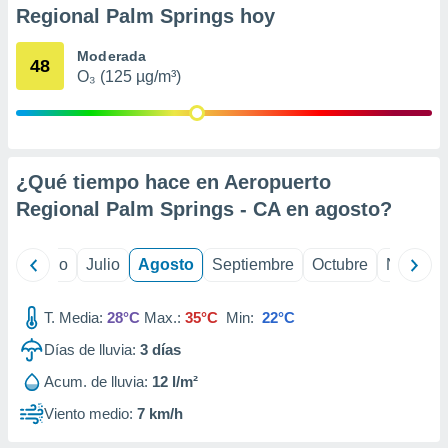
 seleccionar
Regional Palm Springs hoy
o.
calización
Moderada
48
precisa e
O₃ (125 µg/m³)
ión mediante
, publicidad
dos,
¿Qué tiempo hace en Aeropuerto
 publicidad
,
Regional Palm Springs - CA en
agosto
?
ón de
 desarrollo
s.
yo
Junio
Julio
Agosto
Septiembre
Octubre
Noviemb
tros 1199
ios
T. Media:
28°C
Max.:
35°C
Min:
22°C
Días de lluvia:
3
días
Acum. de lluvia:
12 l/m²
Viento medio:
7 km/h