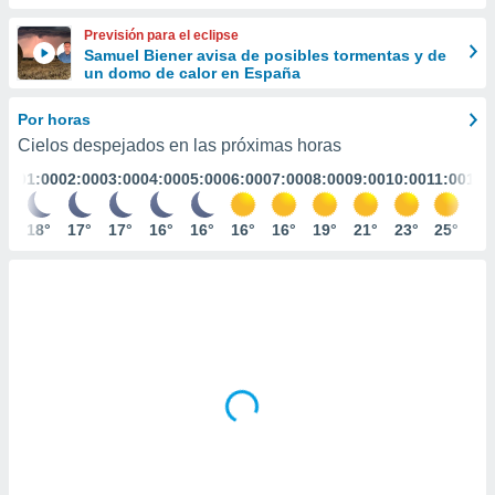
ediante
ecnologías
Previsión para el eclipse
nos permite
Samuel Biener avisa de posibles tormentas y de
estra
un domo de calor en España
ara seguir
e contenido
Por horas
stándares
ACEPTAR
Cielos despejados en las próximas horas
sin coste.
Y
01:00
02:00
03:00
04:00
05:00
06:00
07:00
08:00
09:00
10:00
11:00
12:
CONTINUAR
 botón
continuar",
der a la
18°
17°
17°
16°
16°
16°
16°
19°
21°
23°
25°
27
CONFIGURACIÓN
ndo la
 de todas
, ya sean
de nuestros
 nos
 y análisis
tamiento en
b, así como
un perfil
para
ublicidad y