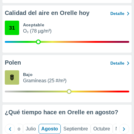
 seleccionar
o.
Calidad del aire en Orelle hoy
Detalle
calización
precisa e
Aceptable
ión mediante
31
O₃ (78 µg/m³)
, publicidad
dos,
 publicidad
,
Polen
Detalle
ón de
 desarrollo
Bajo
s.
Gramíneas (25 #/m³)
tros 1199
ios
¿Qué tiempo hace en Orelle en
agosto
?
yo
Junio
Julio
Agosto
Septiembre
Octubre
Noviemb