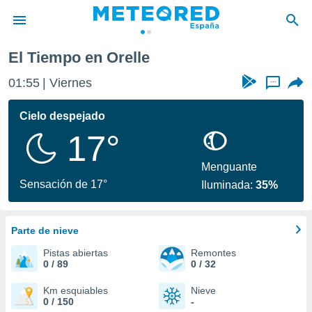
El Tiempo en Orelle
privacidad
01:55
Viernes
...
o de
tiempo.com)
borado por
Cielo despejado
es para
17°
ue la
 que se
e calidad.
Menguante
eder a este
Sensación de 17°
Iluminada:
35%
ediante las
opciones:
Parte de nieve
ookies y
e forma
Pistas abiertas
Remontes
0 / 89
0 / 32
d digital
ada, basada
Km esquiables
Nieve
0 / 150
-
mación