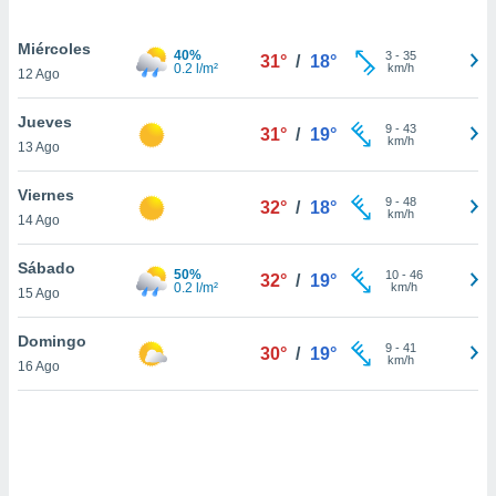
uedes
uestro sitio
Miércoles
.com. En
40%
3
-
35
31°
/
18°
0.2 l/m²
km/h
te
12 Ago
 de que
talarán
Jueves
9
-
43
e sean
31°
/
19°
km/h
13 Ago
para
a
Viernes
por el sitio
9
-
48
32°
/
18°
km/h
o se
14 Ago
cookies para
Sábado
50%
10
-
46
32°
/
19°
nto ni para
0.2 l/m²
km/h
15 Ago
licidad o
Domingo
ado, aunque
9
-
41
30°
/
19°
km/h
sualizar
16 Ago
general no
ada. Puedes
 instalación
y acceder a
io web a
ste abono