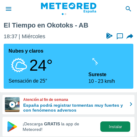
El Tiempo en Okotoks - AB
privacidad
18:37
Miércoles
...
o de
tiempo.com)
borado por
Nubes y claros
es para
24°
ue la
 que se
e calidad.
Sureste
eder a este
Sensación de 25°
10
23 km/h
ediante las
opciones:
Atención al fin de semana
ookies y
España podrá registrar tormentas muy fuertes y
e forma
con fenómenos adversos
d digital
¡Descarga
GRATIS
la app de
Instalar
ada, basada
Meteored!
mación