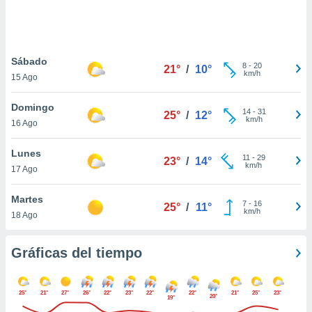
 botón
.
nto,
Sábado
8
-
20
21°
/
10°
km/h
15 Ago
cios
kies,
Domingo
ores únicos
14
-
31
25°
/
12°
km/h
16 Ago
as similares
nar,
rocesar
Lunes
11
-
29
23°
/
14°
onales como
km/h
17 Ago
 este sitio
recciones IP
Martes
ficadores de
7
-
16
25°
/
11°
km/h
18 Ago
 posible
s
 traten tus
Gráficas del tiempo
nales en
 interés
go a lo que
25°
21°
27°
26°
22°
23°
22°
22°
21°
25°
23°
nerte. Para
20°
19°
retirar su