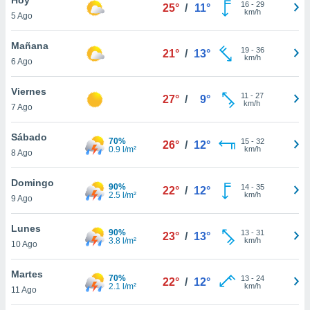
16
-
29
25°
/
11°
km/h
5 Ago
do en
 mismo.
sultar más
Mañana
19
-
36
21°
/
13°
 en nuestra
km/h
6 Ago
 Cookies
y
ualquier
Viernes
11
-
27
27°
/
9°
km/h
7 Ago
ento
 botón
ación de
Sábado
70%
15
-
32
26°
/
12°
kies
0.9 l/m²
km/h
8 Ago
 disponible
e nuestra
Domingo
90%
14
-
35
.
22°
/
12°
2.5 l/m²
km/h
9 Ago
IVAMENTE,
Lunes
90%
13
-
31
23°
/
13°
3.8 l/m²
km/h
10 Ago
as
 a cookies
Martes
70%
13
-
24
22°
/
12°
2.1 l/m²
km/h
 no aceptar
11 Ago
ón de