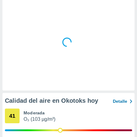
idad
a, utilizar
a
 la
da, crear un
personalizar
o, uso de
a la
e contenido
do, medir el
 de la
medir el
 del
 comprender
 través de
s o a través
Calidad del aire en Okotoks hoy
Detalle
nación de
edentes de
Moderada
fuentes,
41
O₃ (103 µg/m³)
y mejora de
os, uso de
ados con el