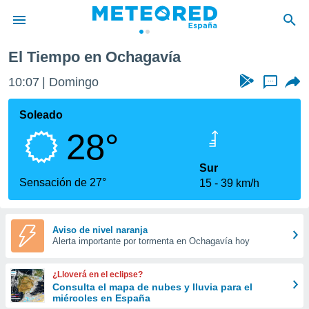
El Tiempo en Ochagavía
privacidad
10:07
Domingo
...
o de
tiempo.com)
borado por
Soleado
es para
28°
ue la
 que se
e calidad.
Sur
eder a este
Sensación de 27°
15
39 km/h
ediante las
opciones:
ookies y
Aviso de nivel naranja
Alerta importante por tormenta en Ochagavía hoy
e forma
d digital
¿Lloverá en el eclipse?
ada, basada
Consulta el mapa de nubes y lluvia para el
miércoles en España
mación