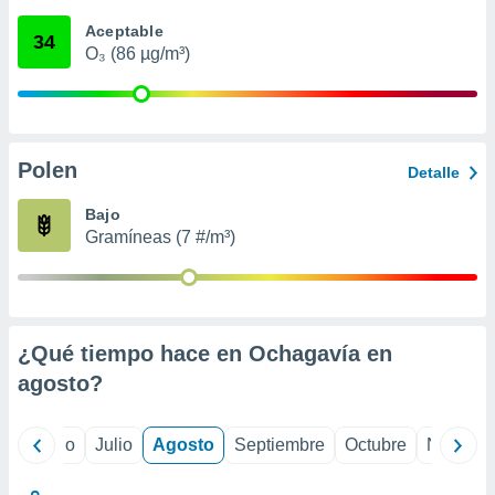
 seleccionar
o.
Aceptable
34
O₃ (86 µg/m³)
calización
precisa e
ión mediante
, publicidad
Polen
Detalle
dos,
 publicidad
Bajo
,
Gramíneas (7 #/m³)
ón de
 desarrollo
s.
tros 1199
ios
¿Qué tiempo hace en Ochagavía en
agosto
?
yo
Junio
Julio
Agosto
Septiembre
Octubre
Noviemb