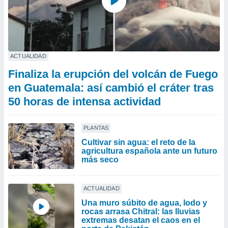
ACTUALIDAD
Finaliza la erupción del volcán de Fuego
en Guatemala: así cambió el cráter tras
50 horas de intensa actividad
PLANTAS
Cultivar sin agua: el reto de la
agricultura española ante un futuro
más seco
ACTUALIDAD
Una muro súbito de agua, lodo y
rocas arrasa Chitral: las lluvias
extremas desatan el caos en el