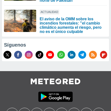
norte de Pakistán
ACTUALIDAD
El aviso de la OMM sobre los
incendios forestales: "el cambio
climático aumenta el riesgo, pero
no es el único culpable
Síguenos