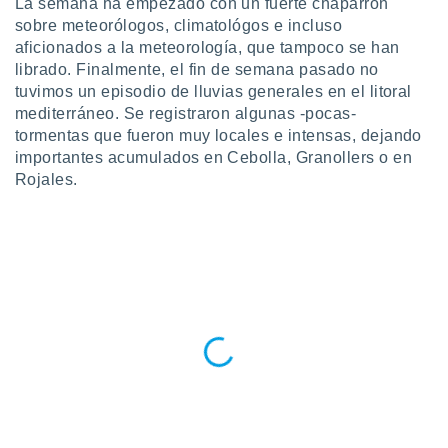
La semana ha empezado con un fuerte chaparrón
sobre meteorólogos, climatológos e incluso
do en
 mismo.
aficionados a la meteorología, que tampoco se han
sultar más
librado. Finalmente, el fin de semana pasado no
 en nuestra
tuvimos un episodio de lluvias generales en el litoral
 Cookies
y
mediterráneo. Se registraron algunas -pocas-
ualquier
tormentas que fueron muy locales e intensas, dejando
importantes acumulados en Cebolla, Granollers o en
ento
 botón
Rojales.
ación de
kies
 disponible
e nuestra
.
IVAMENTE,
as
 a cookies
 no aceptar
ón de