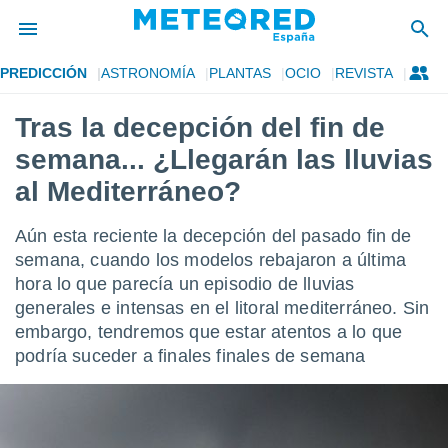
PREDICCIÓN
ASTRONOMÍA
PLANTAS
OCIO
REVISTA
privacidad
Tras la decepción del fin de
o de
tiempo.com)
semana... ¿Llegarán las lluvias
borado por
es para
al Mediterráneo?
ue la
 que se
Aún esta reciente la decepción del pasado fin de
e calidad.
eder a este
semana, cuando los modelos rebajaron a última
ediante las
hora lo que parecía un episodio de lluvias
opciones:
generales e intensas en el litoral mediterráneo. Sin
embargo, tendremos que estar atentos a lo que
ookies y
e forma
podría suceder a finales finales de semana
d digital
ada, basada
mación