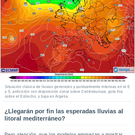
ento u
 de datos
er momento
ic en
o en
 Cookies
en
eb.
y
socios
el
to de
Situación clásica de lluvias generales y puntualmente intensas en el E
y S: anticiclón con disposición zonal sobre Centroeuropa, gota fría
sobre el Estrecho, y baja en Argelia.
la
 en un
 y/o acceder
¿Llegarán por fin las esperadas lluvias al
 de datos
litoral mediterráneo?
ara
 anuncios
ar perfiles
Pero atención, que los modelos empiezan a mostrar