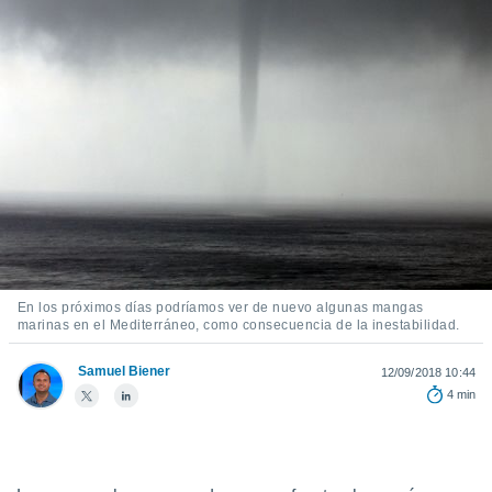
ediante
ecnologías
nos permite
estra
ara seguir
e contenido
stándares
ACEPTAR
sin coste.
Y
CONTINUAR
 botón
continuar",
der a la
CONFIGURACIÓN
ndo la
 de todas
, ya sean
En los próximos días podríamos ver de nuevo algunas mangas
de nuestros
marinas en el Mediterráneo, como consecuencia de la inestabilidad.
 nos
Samuel Biener
 y análisis
12/09/2018 10:44
tamiento en
4 min
b, así como
un perfil
para
ublicidad y