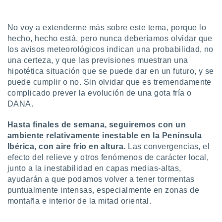
uedes
uestro sitio
.com. En
No voy a extenderme más sobre este tema, porque lo
te
hecho, hecho está, pero nunca deberíamos olvidar que
 de que
los avisos meteorológicos indican una probabilidad, no
talarán
e sean
una certeza, y que las previsiones muestran una
para
hipotética situación que se puede dar en un futuro, y se
a
puede cumplir o no. Sin olvidar que es tremendamente
por el sitio
complicado prever la evolución de una gota fría o
o se
DANA.
cookies para
Hasta finales de semana, seguiremos con un
nto ni para
licidad o
ambiente relativamente inestable en la Península
Ibérica, con aire frío en altura.
Las convergencias, el
ado, aunque
efecto del relieve y otros fenómenos de carácter local,
sualizar
junto a la inestabilidad en capas medias-altas,
general no
ayudarán a que podamos volver a tener tormentas
ada. Puedes
puntualmente intensas, especialmente en zonas de
 instalación
y acceder a
montaña e interior de la mitad oriental.
io web a
ste abono