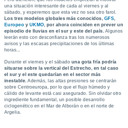
idad
una situación interesante de cada al viernes y al
a, utilizar
sábado, y esperemos que esta vez no sea otro farol.
a
Los tres modelos globales más conocidos,
GFS
,
 la
Europeo
y
UKMO
, por ahora coinciden en prever un
da, crear un
episodio de lluvias en el sur y este del país.
Algunos
personalizar
leerán esto con desconfianza tras los numerosos
o, uso de
avisos y las escasas precipitaciones de los últimas
a la
horas...
e contenido
do, medir el
Durante el viernes y el sábado
una gota fría podría
 de la
situarse sobre la vertical del Estrecho, en tal caso
medir el
 del
el sur y el este quedarían en el sector más
 comprender
inestable.
Además, las altas presiones se centrarán
 través de
sobre Centroeuropa, por lo que el flujo húmedo y
s o a través
cálido de levante está casi asegurado. Sin olvidar otro
nación de
ingrediente fundamental, un posible desarrollo
edentes de
ciclogenético en el Mar de Alborán o en el norte de
fuentes,
Argelia.
y mejora de
os, uso de
ados con el