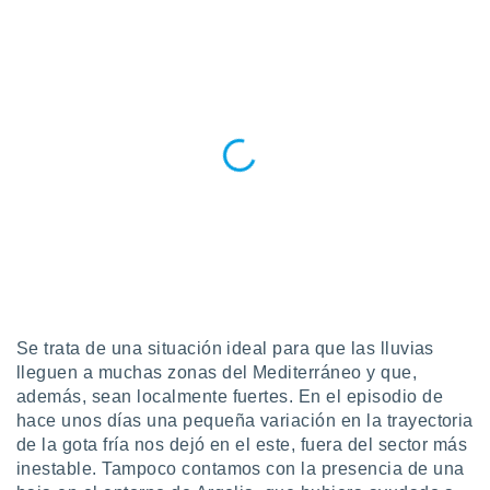
 seleccionar
o.
calización
precisa e
ión mediante
, publicidad
dos,
 publicidad
,
ón de
 desarrollo
s.
tros 1199
ios
Se trata de una situación ideal para que las lluvias
lleguen a muchas zonas del Mediterráneo y que,
además, sean localmente fuertes. En el episodio de
hace unos días una pequeña variación en la trayectoria
de la gota fría nos dejó en el este, fuera del sector más
inestable. Tampoco contamos con la presencia de una