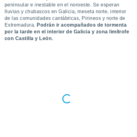
 botón
peninsular e inestable en el noroeste. Se esperan
.
lluvias y chubascos en Galicia, meseta norte, interior
de las comunidades cantábricas, Pirineos y norte de
Extremadura.
Podrán ir acompañados de tormenta
nto,
por la tarde en el interior de Galicia y zona limítrofe
cios
con Castilla y León.
kies,
ores únicos
as similares
nar,
rocesar
onales como
 este sitio
recciones IP
ficadores de
 posible
s
 traten tus
nales en
 interés
go a lo que
nerte. Para
retirar su