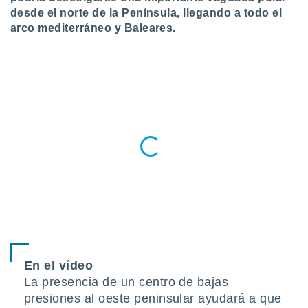
desde el norte de la Península, llegando a todo el
do en
arco mediterráneo y Baleares.
 mismo.
sultar más
 en nuestra
 Cookies
y
ualquier
ento
 botón
ación de
kies
 disponible
e nuestra
.
IVAMENTE,
as
En el vídeo
 a cookies
La presencia de un centro de bajas
 no aceptar
presiones al oeste peninsular ayudará a que
ón de