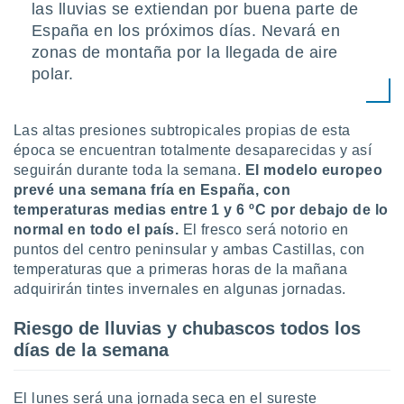
uedes
las lluvias se extiendan por buena parte de
uestro sitio
España en los próximos días. Nevará en
.com. En
zonas de montaña por la llegada de aire
te
polar.
 de que
talarán
e sean
para
Las altas presiones subtropicales propias de esta
a
época se encuentran totalmente desaparecidas y así
por el sitio
seguirán durante toda la semana.
El modelo europeo
o se
prevé una semana fría en España, con
cookies para
temperaturas medias entre 1 y 6 ºC por debajo de lo
nto ni para
normal en todo el país.
El fresco será notorio en
licidad o
puntos del centro peninsular y ambas Castillas, con
temperaturas que a primeras horas de la mañana
ado, aunque
adquirirán tintes invernales en algunas jornadas.
sualizar
general no
Riesgo de lluvias y chubascos todos los
ada. Puedes
días de la semana
 instalación
y acceder a
io web a
El lunes será una jornada seca en el sureste
ste abono