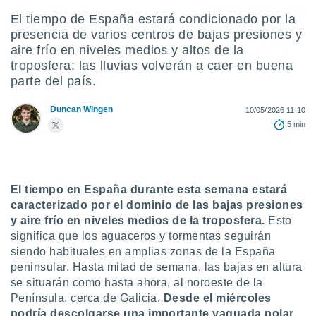
ediante
ecnologías
El tiempo de España estará condicionado por la
nos permite
presencia de varios centros de bajas presiones y
estra
aire frío en niveles medios y altos de la
ara seguir
troposfera: las lluvias volverán a caer en buena
e contenido
parte del país.
stándares
ACEPTAR
sin coste.
Y
Duncan Wingen
10/05/2026 11:10
CONTINUAR
 botón
5 min
continuar",
der a la
CONFIGURACIÓN
ndo la
 de todas
, ya sean
El tiempo en España durante esta semana estará
de nuestros
caracterizado por el dominio de las bajas presiones
 nos
y aire frío en niveles medios de la troposfera.
Esto
significa que los aguaceros y tormentas seguirán
 y análisis
siendo habituales en amplias zonas de la España
tamiento en
peninsular. Hasta mitad de semana, las bajas en altura
b, así como
un perfil
se situarán como hasta ahora, al noroeste de la
para
Península, cerca de Galicia.
Desde el miércoles
ublicidad y
podría descolgarse una importante vaguada polar