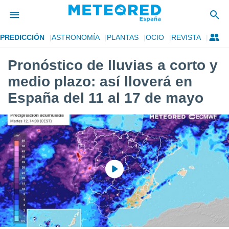
PREDICCIÓN
ASTRONOMÍA
PLANTAS
OCIO
REVISTA
privacidad
Pronóstico de lluvias a corto y
o de
tiempo.com)
medio plazo: así lloverá en
borado por
es para
España del 11 al 17 de mayo
ue la
 que se
e calidad.
eder a este
ediante las
opciones:
ookies y
e forma
d digital
ada, basada
mación