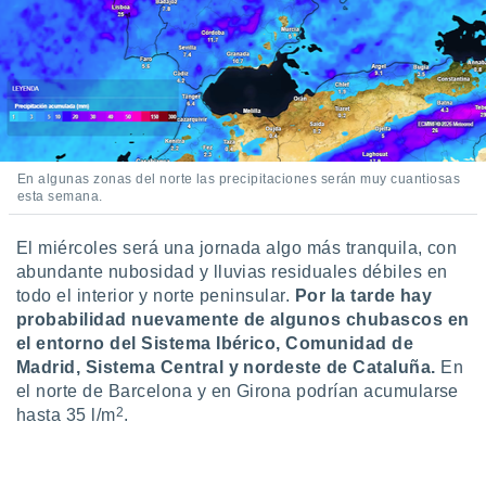
idad
a, utilizar
a
 la
da, crear un
personalizar
o, uso de
a la
En algunas zonas del norte las precipitaciones serán muy cuantiosas
esta semana.
e contenido
do, medir el
 de la
El miércoles será una jornada algo más tranquila, con
medir el
abundante nubosidad y lluvias residuales débiles en
 del
todo el interior y norte peninsular.
Por la tarde hay
 comprender
probabilidad nuevamente de algunos chubascos en
 través de
el entorno del Sistema Ibérico, Comunidad de
s o a través
nación de
Madrid, Sistema Central y nordeste de Cataluña.
En
edentes de
el norte de Barcelona y en Girona podrían acumularse
fuentes,
2
hasta 35 l/m
.
y mejora de
os, uso de
ados con el