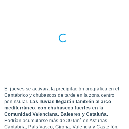
 seleccionar
o.
calización
precisa e
ión mediante
, publicidad
dos,
 publicidad
,
ón de
 desarrollo
s.
tros 1199
El jueves se activará la precipitación orográfica en el
ios
Cantábrico y chubascos de tarde en la zona centro
peninsular.
Las lluvias llegarán también al arco
mediterráneo, con chubascos fuertes en la
Comunidad Valenciana, Baleares y Cataluña.
2
Podrían acumularse más de 30 l/m
en Asturias,
Cantabria, País Vasco, Girona, Valencia y Castellón.