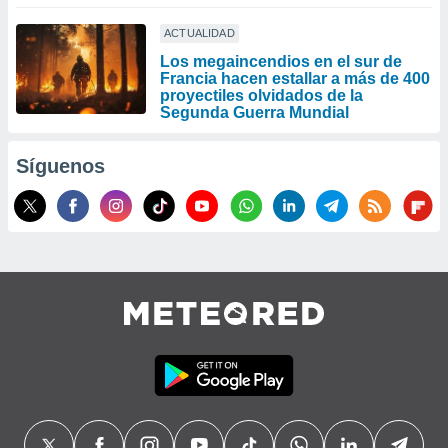
ACTUALIDAD
Los megaincendios en el sur de
Francia hacen estallar a más de 400
proyectiles olvidados de la
Segunda Guerra Mundial
Síguenos