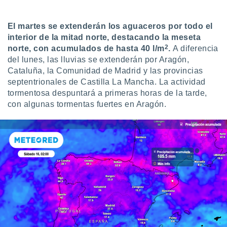
ento u
El martes se extenderán los aguaceros por todo el
 de datos
er momento
interior de la mitad norte, destacando la meseta
ic en
2
norte, con acumulados de hasta 40 l/m
.
A diferencia
o en
del lunes, las lluvias se extenderán por Aragón,
Cataluña, la Comunidad de Madrid y las provincias
 Cookies
en
septentrionales de Castilla La Mancha. La actividad
eb.
tormentosa despuntará a primeras horas de la tarde,
con algunas tormentas fuertes en Aragón.
y
socios
el
to de
la
 en un
 y/o acceder
 de datos
ara
 anuncios
ar perfiles