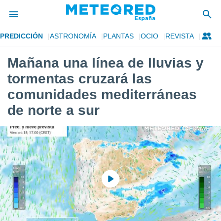
PREDICCIÓN
ASTRONOMÍA
PLANTAS
OCIO
REVISTA
privacidad
Mañana una línea de lluvias y
o de
tiempo.com)
tormentas cruzará las
borado por
es para
comunidades mediterráneas
ue la
de norte a sur
 que se
e calidad.
eder a este
ediante las
opciones:
ookies y
e forma
d digital
ada, basada
mación