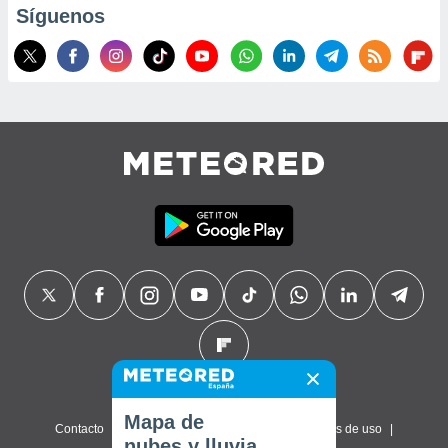
Síguenos
Mapa de
Contacto
Sobre nosotros
FAQ
Términos de uso
nubes y lluvia