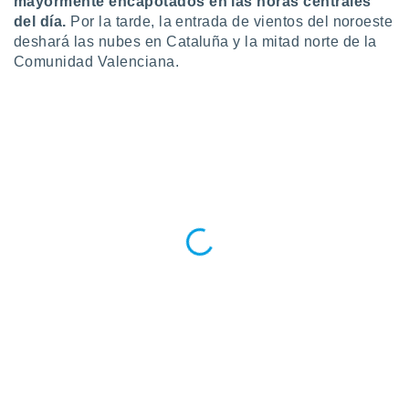
mayormente encapotados en las horas centrales
 botón
del día.
Por la tarde, la entrada de vientos del noroeste
.
deshará las nubes en Cataluña y la mitad norte de la
Comunidad Valenciana.
nto,
cios
kies,
ores únicos
as similares
nar,
rocesar
onales como
 este sitio
recciones IP
ficadores de
 posible
s
 traten tus
nales en
 interés
go a lo que
nerte. Para
retirar su