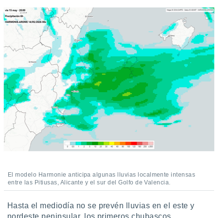
ento u
 de datos
er momento
ic en
o en
 Cookies
en
eb.
y
socios
el
to de
la
 en un
El modelo Harmonie anticipa algunas lluvias localmente intensas
 y/o acceder
entre las Pitiusas, Alicante y el sur del Golfo de Valencia.
 de datos
ara
Hasta el mediodía no se prevén lluvias en el este y
 anuncios
ar perfiles
nordeste peninsular, los primeros chubascos