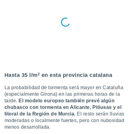
 seleccionar
o.
calización
precisa e
ión mediante
, publicidad
dos,
 publicidad
,
ón de
 desarrollo
Hasta 35 l/m
2
en esta provincia catalana
s.
La probabilidad de tormenta será mayor en Cataluña
tros 1199
ios
(especialmente Girona) en las primeras horas de la
tarde.
El modelo europeo también prevé algún
chubasco con tormenta en Alicante, Pitiusas y el
litoral de la Región de Murcia.
El resto serán lluvias
moderadas o localmente fuertes, pero con nubosidad
menos desarrollada.