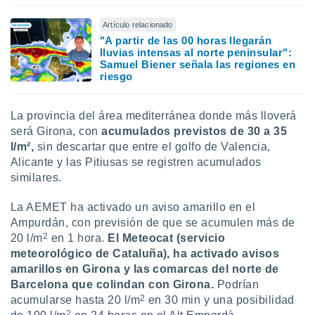
Artículo relacionado
"A partir de las 00 horas llegarán
lluvias intensas al norte peninsular":
Samuel Biener señala las regiones en
riesgo
La provincia del área mediterránea donde más lloverá
será Girona, con
acumulados previstos de 30 a 35
l/m²,
sin descartar que entre el golfo de Valencia,
Alicante y las Pitiusas se registren acumulados
similares.
La AEMET ha activado un aviso amarillo en el
Ampurdán, con previsión de que se acumulen más de
2
20 l/m
en 1 hora.
El Meteocat (servicio
meteorológico de Cataluña), ha activado avisos
amarillos en Girona y las comarcas del norte de
Barcelona que colindan con Girona.
Podrían
2
acumularse hasta 20 l/m
en 30 min y una posibilidad
2