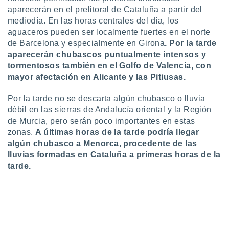
idad
aparecerán en el prelitoral de Cataluña a partir del
a, utilizar
mediodía. En las horas centrales del día, los
a
aguaceros pueden ser localmente fuertes en el norte
 la
de Barcelona y especialmente en Girona
.
Por la tarde
aparecerán chubascos puntualmente intensos y
da, crear un
personalizar
tormentosos también en el Golfo de Valencia, con
o, uso de
mayor afectación en Alicante y las Pitiusas.
a la
e contenido
Por la tarde no se descarta algún chubasco o lluvia
do, medir el
débil en las sierras de Andalucía oriental y la Región
 de la
de Murcia, pero serán poco importantes en estas
medir el
zonas.
A últimas horas de la tarde podría llegar
 del
 comprender
algún chubasco a Menorca, procedente de las
 través de
lluvias formadas en Cataluña a primeras horas de la
s o a través
tarde.
nación de
edentes de
fuentes,
y mejora de
os, uso de
ados con el