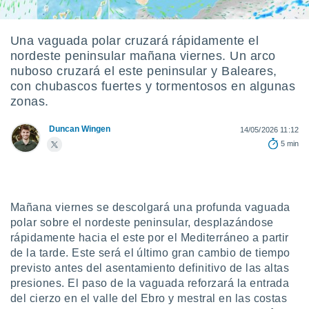
ediante
ecnologías
nos permite
Una vaguada polar cruzará rápidamente el
estra
nordeste peninsular mañana viernes. Un arco
ara seguir
e contenido
nuboso cruzará el este peninsular y Baleares,
stándares
con chubascos fuertes y tormentosos en algunas
ACEPTAR
sin coste.
zonas.
Y
CONTINUAR
 botón
Duncan Wingen
continuar",
14/05/2026 11:12
der a la
5 min
CONFIGURACIÓN
ndo la
 de todas
, ya sean
de nuestros
Mañana viernes se descolgará una profunda vaguada
 nos
polar sobre el nordeste peninsular, desplazándose
 y análisis
rápidamente hacia el este por el Mediterráneo a partir
tamiento en
de la tarde. Este será el último gran cambio de tiempo
b, así como
previsto antes del asentamiento definitivo de las altas
un perfil
presiones. El paso de la vaguada reforzará la entrada
para
del cierzo en el valle del Ebro y mestral en las costas
ublicidad y