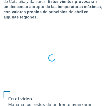
de Cataluña y Baleares.
Estos vientos provocarán
do en
un descenso abrupto de las temperaturas máximas,
 mismo.
con valores propios de principios de abril en
sultar más
algunas regiones.
 en nuestra
 Cookies
y
ualquier
ento
 botón
ación de
kies
 disponible
e nuestra
.
IVAMENTE,
as
 a cookies
 no aceptar
En el vídeo
ón de
Mañana los restos de un frente avanzarán