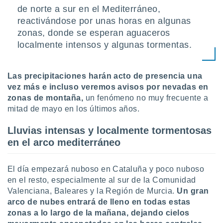
uedes
de norte a sur en el Mediterráneo,
uestro sitio
reactivándose por unas horas en algunas
.com. En
te
zonas, donde se esperan aguaceros
 de que
localmente intensos y algunas tormentas.
talarán
e sean
para
Las precipitaciones harán acto de presencia una
a
vez más e incluso veremos avisos por nevadas en
por el sitio
o se
zonas de montaña,
un fenómeno no muy frecuente a
cookies para
mitad de mayo en los últimos años.
nto ni para
Lluvias intensas y localmente tormentosas
licidad o
en el arco mediterráneo
ado, aunque
sualizar
El día empezará nuboso en Cataluña y poco nuboso
general no
en el resto, especialmente al sur de la Comunidad
ada. Puedes
Valenciana, Baleares y la Región de Murcia.
Un gran
 instalación
y acceder a
arco de nubes entrará de lleno en todas estas
io web a
zonas a lo largo de la mañana, dejando cielos
ste abono