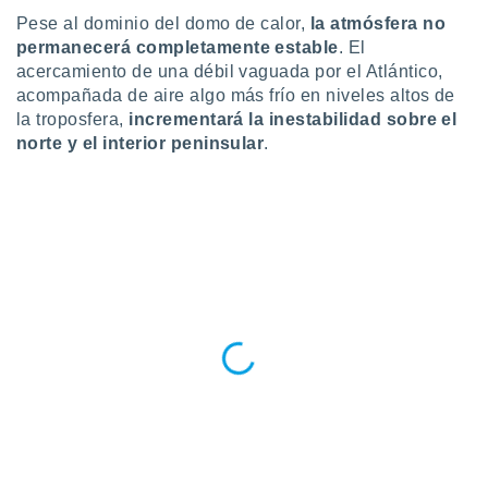
 seleccionar
o.
Pese al dominio del domo de calor,
la atmósfera no
permanecerá completamente estable
. El
calización
acercamiento de una débil vaguada por el Atlántico,
precisa e
acompañada de aire algo más frío en niveles altos de
ión mediante
la troposfera,
incrementará la inestabilidad sobre el
, publicidad
norte y el interior peninsular
.
dos,
 publicidad
,
ón de
 desarrollo
s.
tros 1199
ios