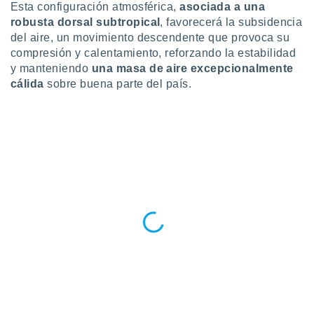
Esta configuración atmosférica,
asociada a una
 botón
robusta dorsal subtropical
, favorecerá la subsidencia
.
del aire, un movimiento descendente que provoca su
compresión y calentamiento, reforzando la estabilidad
nto,
y manteniendo
una masa de aire excepcionalmente
cálida
sobre buena parte del país.
cios
kies,
ores únicos
as similares
nar,
rocesar
onales como
 este sitio
recciones IP
ficadores de
 posible
s
 traten tus
nales en
 interés
go a lo que
nerte. Para
retirar su