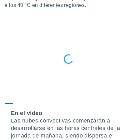
a los 40 ºC en diferentes regiones.
do en
 mismo.
sultar más
 en nuestra
 Cookies
y
ualquier
ento
 botón
ación de
kies
 disponible
e nuestra
.
IVAMENTE,
En el vídeo
as
Las nubes convectivas comenzarán a
 a cookies
desarrollarse en las horas centrales de la
 no aceptar
jornada de mañana, siendo dispersa e
ón de