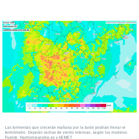
ento u
 de datos
er momento
ic en
o en
 Cookies
en
eb.
y
socios
el
to de
la
 en un
 y/o acceder
 de datos
ara
Las tormentas que crecerán mañana por la tarde podrían frenar el
 anuncios
termómetro. Dejarán rachas de viento intensas, según los modelos.
ar perfiles
Fuente: Harmoniearome.es y AEMET.