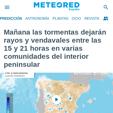
PREDICCIÓN
ASTRONOMÍA
PLANTAS
OCIO
REVISTA
privacidad
Mañana las tormentas dejarán
o de
tiempo.com)
rayos y vendavales entre las
borado por
es para
15 y 21 horas en varias
ue la
comunidades del interior
 que se
e calidad.
peninsular
eder a este
ediante las
opciones:
ookies y
e forma
d digital
ada, basada
mación