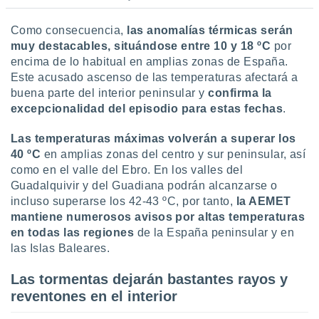
idad
a, utilizar
Como consecuencia,
las anomalías térmicas serán
a
muy destacables, situándose entre 10 y 18 ºC
por
 la
encima de lo habitual en amplias zonas de España.
da, crear un
Este acusado ascenso de las temperaturas afectará a
personalizar
buena parte del interior peninsular y
confirma la
o, uso de
excepcionalidad del episodio para estas fechas
.
a la
e contenido
Las temperaturas máximas volverán a superar los
do, medir el
40 ºC
en amplias zonas del centro y sur peninsular, así
 de la
como en el valle del Ebro. En los valles del
medir el
 del
Guadalquivir y del Guadiana podrán alcanzarse o
 comprender
incluso superarse los 42-43 ºC, por tanto,
la AEMET
 través de
mantiene numerosos avisos por altas temperaturas
s o a través
en todas las regiones
de la España peninsular y en
nación de
las Islas Baleares.
edentes de
fuentes,
Las tormentas dejarán bastantes rayos y
y mejora de
os, uso de
reventones en el interior
ados con el