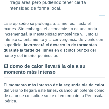
uedes
irregulares pero pudiendo tener cierta
uestro sitio
intensidad de forma local.
.com. En
te
 de que
Este episodio se prolongará, al menos, hasta el
talarán
martes. Sin embargo, el acercamiento de una onda
e sean
para
incrementará la inestabilidad atmosférica y, junto al
a
intenso calentamiento y la convergencia de vientos en
por el sitio
superficie,
favorecerá el desarrollo de tormentas
o se
durante la tarde del lunes
en distintos puntos del
cookies para
norte y del interior peninsular.
nto ni para
El domo de calor llevará la ola a su
licidad o
momento más intenso
ado, aunque
sualizar
general no
El momento más intenso de la segunda ola de calor
ada. Puedes
del verano llegará este lunes, cuando un potente domo
 instalación
de calor se consolide sobre el entorno de la Península
y acceder a
Ibérica.
io web a
ste abono