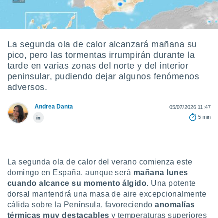
ediante
ecnologías
nos permite
estra
ara seguir
La segunda ola de calor alcanzará mañana su
e contenido
pico, pero las tormentas irrumpirán durante la
stándares
ACEPTAR
tarde en varias zonas del norte y del interior
sin coste.
Y
peninsular, pudiendo dejar algunos fenómenos
CONTINUAR
 botón
adversos.
continuar",
der a la
CONFIGURACIÓN
Andrea Danta
05/07/2026 11:47
ndo la
5 min
 de todas
, ya sean
de nuestros
 nos
La segunda ola de calor del verano comienza este
 y análisis
domingo en España, aunque será
mañana lunes
tamiento en
cuando alcance su momento álgido
. Una potente
b, así como
un perfil
dorsal mantendrá una masa de aire excepcionalmente
para
cálida sobre la Península, favoreciendo
anomalías
ublicidad y
térmicas muy destacables
y temperaturas superiores