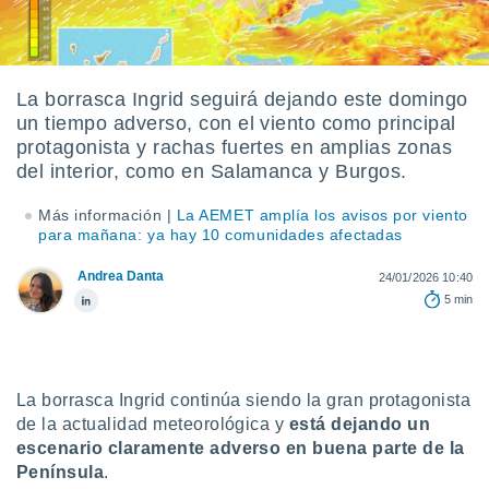
ediante
ecnologías
nos permite
estra
ara seguir
La borrasca Ingrid seguirá dejando este domingo
e contenido
un tiempo adverso, con el viento como principal
stándares
ACEPTAR
protagonista y rachas fuertes en amplias zonas
sin coste.
Y
del interior, como en Salamanca y Burgos.
CONTINUAR
 botón
continuar",
Más información |
La AEMET amplía los avisos por viento
der a la
para mañana: ya hay 10 comunidades afectadas
CONFIGURACIÓN
ndo la
 de todas
Andrea Danta
24/01/2026 10:40
, ya sean
5 min
de nuestros
 nos
 y análisis
tamiento en
La borrasca Ingrid continúa siendo la gran protagonista
b, así como
de la actualidad meteorológica y
está dejando un
un perfil
escenario claramente adverso en buena parte de la
para
Península
.
ublicidad y