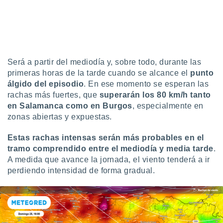
idad
a, utilizar
a
 la
da, crear un
Será a partir del mediodía y, sobre todo, durante las
personalizar
o, uso de
primeras horas de la tarde cuando se alcance el
punto
a la
álgido del episodio
. En ese momento se esperan las
e contenido
rachas más fuertes, que
superarán los 80 km/h
tanto
do, medir el
en Salamanca como en Burgos
, especialmente en
 de la
zonas abiertas y expuestas.
medir el
 del
Estas rachas intensas serán más probables en el
 comprender
 través de
tramo comprendido entre el mediodía y media tarde
.
s o a través
A medida que avance la jornada, el viento tenderá a ir
nación de
perdiendo intensidad de forma gradual.
edentes de
fuentes,
y mejora de
os, uso de
ados con el