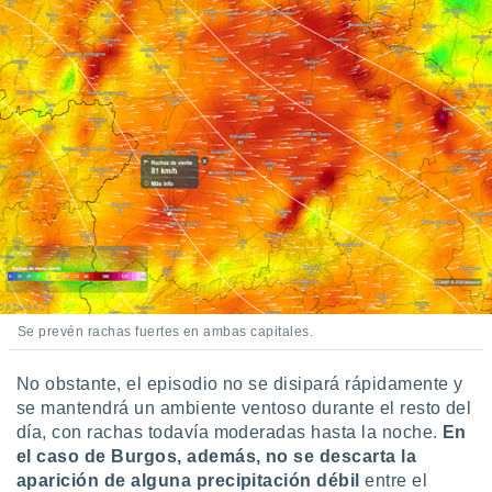
 seleccionar
o.
calización
precisa e
ión mediante
, publicidad
dos,
 publicidad
,
ón de
 desarrollo
s.
tros 1199
Se prevén rachas fuertes en ambas capitales.
ios
No obstante, el episodio no se disipará rápidamente y
se mantendrá un ambiente ventoso durante el resto del
día, con rachas todavía moderadas hasta la noche.
En
el caso de Burgos, además,
no se descarta la
aparición de alguna precipitación débil
entre el