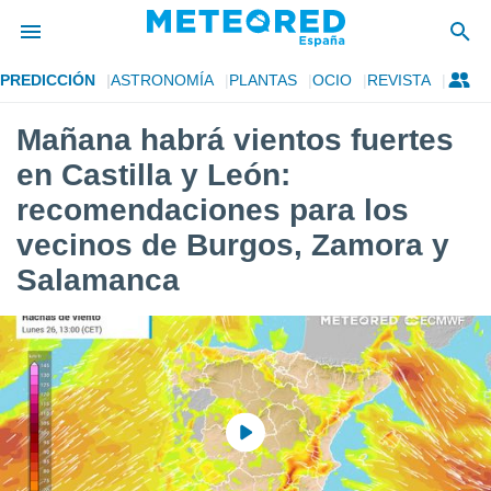
PREDICCIÓN
ASTRONOMÍA
PLANTAS
OCIO
REVISTA
privacidad
Mañana habrá vientos fuertes
o de
tiempo.com)
en Castilla y León:
borado por
es para
recomendaciones para los
ue la
vecinos de Burgos, Zamora y
 que se
e calidad.
Salamanca
eder a este
ediante las
opciones:
ookies y
e forma
d digital
ada, basada
mación