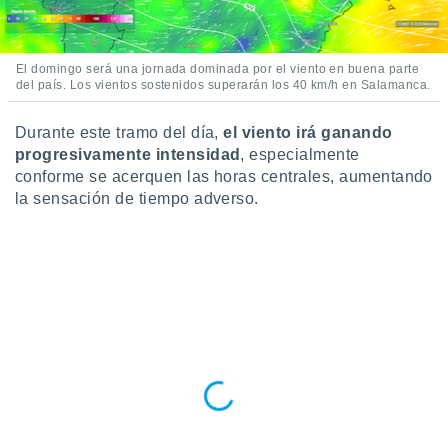
ento u
 de datos
El domingo será una jornada dominada por el viento en buena parte
er momento
del país. Los vientos sostenidos superarán los 40 km/h en Salamanca.
ic en
o en
Durante este tramo del día,
el viento irá ganando
 Cookies
en
progresivamente intensidad
, especialmente
eb.
conforme se acerquen las horas centrales, aumentando
la sensación de tiempo adverso.
y
socios
el
to de
la
 en un
 y/o acceder
 de datos
ara
 anuncios
ar perfiles