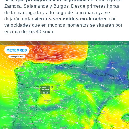
 botón
Zamora, Salamanca y Burgos. Desde primeras horas
.
de la madrugada y a lo largo de la mañana ya se
dejarán notar
vientos sostenidos moderados
, con
nto,
velocidades que en muchos momentos se situarán por
encima de los 40 km/h.
cios
kies,
ores únicos
as similares
nar,
rocesar
onales como
 este sitio
recciones IP
ficadores de
 posible
s
 traten tus
nales en
 interés
go a lo que
nerte. Para
retirar su