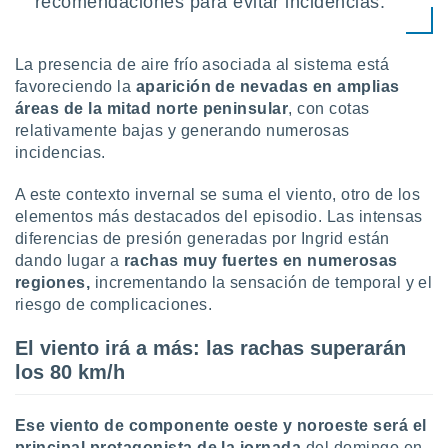
recomendaciones para evitar incidencias.
uedes
uestro sitio
.com. En
te
La presencia de aire frío asociada al sistema está
 de que
favoreciendo la
aparición de nevadas en amplias
talarán
áreas
de la mitad norte peninsular
, con cotas
e sean
relativamente bajas y generando numerosas
para
incidencias.
a
por el sitio
A este contexto invernal se suma el viento, otro de los
o se
cookies para
elementos más destacados del episodio. Las intensas
diferencias de presión generadas por Ingrid están
nto ni para
dando lugar a
rachas muy fuertes en numerosas
licidad o
regiones,
incrementando la sensación de temporal y el
riesgo de complicaciones.
ado, aunque
sualizar
El viento irá a más: las rachas superarán
general no
ada. Puedes
los 80 km/h
 instalación
y acceder a
io web a
Ese viento de componente oeste y noroeste será el
ste abono
principal protagonista de la jornada
del domingo en