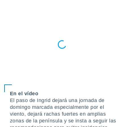
do en
 mismo.
sultar más
 en nuestra
 Cookies
y
ualquier
ento
 botón
ación de
kies
 disponible
e nuestra
.
IVAMENTE,
En el vídeo
El paso de Ingrid dejará una jornada de
as
domingo marcada especialmente por el
 a cookies
viento, dejará rachas fuertes en amplias
 no aceptar
zonas de la península y se insta a seguir las
ón de