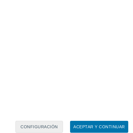
las lluvias extendiéndose por buena parte del país.
s ocasionales en las islas montañosas, con
olverá la calima al extremo este
uede caer barro.
Subirán las temperaturas
neos, con descensos en el sureste.
rte en la fachada oriental peninsular,
CONFIGURACIÓN
ACEPTAR Y CONTINUAR
 rolando a oeste en el sur del Levante. Del