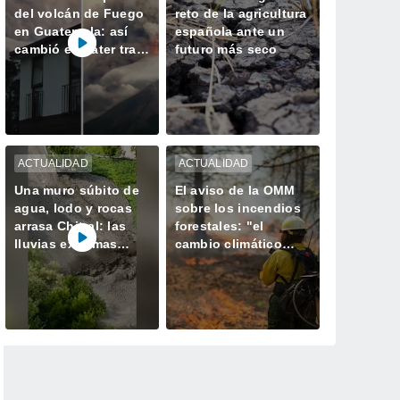
del volcán de Fuego
reto de la agricultura
en Guatemala: así
española ante un
cambió el cráter tras
futuro más seco
50 horas de intensa
actividad
ACTUALIDAD
ACTUALIDAD
Una muro súbito de
El aviso de la OMM
agua, lodo y rocas
sobre los incendios
arrasa Chitral: las
forestales: "el
lluvias extremas
cambio climático
desatan el caos en el
aumenta el riesgo,
norte de Pakistán
pero no es el único
culpable