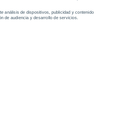
e análisis de dispositivos, publicidad y contenido
n de audiencia y desarrollo de servicios.
rá bajo la influencia de dos
luvias en casi todo el país: en
podrían acercarse a los 100 l/m2.
026 12:26
5 min
osicionará al oeste de la España
 la mayor parte del territorio, excepto en
nte, se irán abriendo claros en la vertiente
rán las precipitaciones en el cuadrante
 partir del mediodía los chubascos se
ntro y la mitad norte.