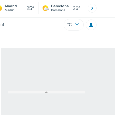
Madrid
Barcelona
Sevilla
25°
26°
Madrid
Barcelona
Sevilla
°C
uí
ra y Castilla y León