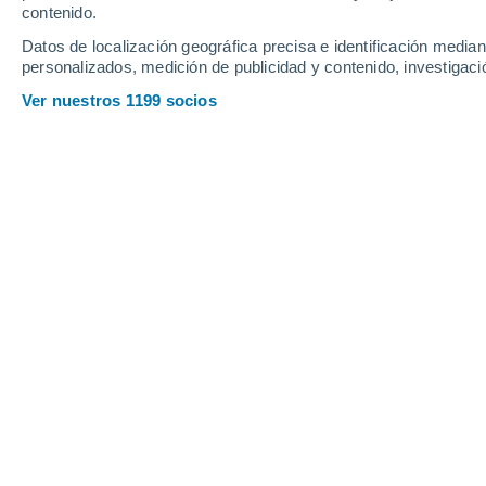
contenido.
Datos de localización geográfica precisa e identificación mediant
personalizados, medición de publicidad y contenido, investigació
Ver nuestros 1199 socios
Este fin de semana España esta
nuevas borrascas, que dejarán l
algunas zonas los acumulados 
Silvia Ferrer
08/05/2
Este viernes una nueva borrasca se p
peninsular, dejando ambiente nuboso en
el Mediterráneo y el nordeste. No obsta
atlántica a lo largo del día.
Se mantend
noroeste peninsular y Baleares, y a
extenderán
por amplias zonas
del ce