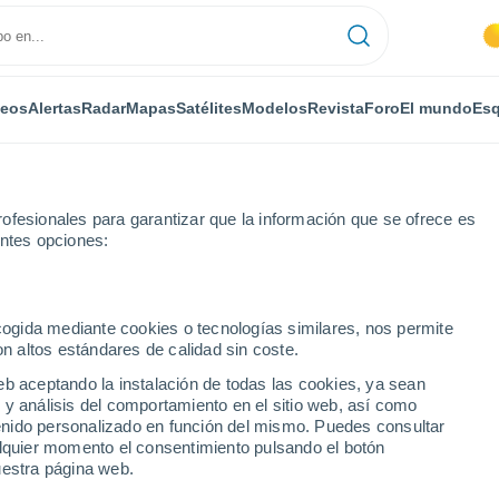
deos
Alertas
Radar
Mapas
Satélites
Modelos
Revista
Foro
El mundo
Esq
ONOMÍA
PLANTAS
OCIO
REVISTA
ofesionales para garantizar que la información que se ofrece es
entes opciones:
ecogida mediante cookies o tecnologías similares, nos permite
on altos estándares de calidad sin coste.
speran lluvias de hasta 100 l/m2 con tormentas en zonas de Extremadu
eb aceptando la instalación de todas las cookies, ya sean
 y análisis del comportamiento en el sitio web, así como
ntenido personalizado en función del mismo. Puedes consultar
speran lluvias de hasta
alquier momento el consentimiento pulsando el botón
uestra página web.
s en zonas de