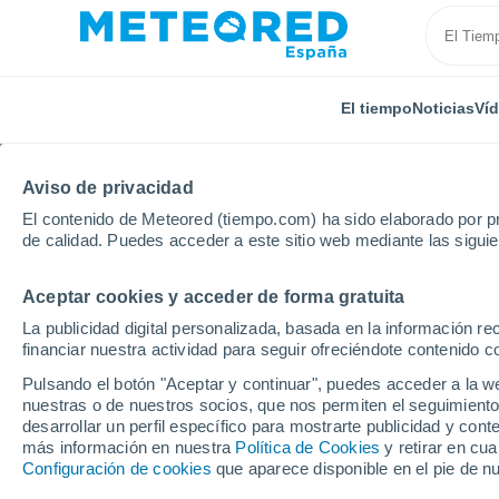
El tiempo
Noticias
Ví
TODAS
ACTUALIDAD
CIENCIA
PREDICCIÓN
ASTR
Aviso de privacidad
El contenido de Meteored (tiempo.com) ha sido elaborado por pr
de calidad. Puedes acceder a este sitio web mediante las sigui
Aceptar cookies y acceder de forma gratuita
La publicidad digital personalizada, basada en la información r
financiar nuestra actividad para seguir ofreciéndote contenido c
Inicio
Noticias
Predicción
Hasta el domingo se e
Pulsando el botón "Aceptar y continuar", puedes acceder a la w
nuestras o de nuestros socios, que nos permiten el seguimiento
desarrollar un perfil específico para mostrarte publicidad y co
Hasta el domingo se e
más información en nuestra
Política de Cookies
y retirar en cu
Configuración de cookies
que aparece disponible en el pie de n
100 l/m2 con tormenta