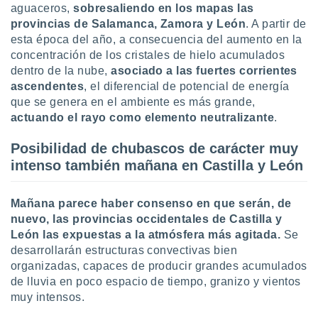
aguaceros,
sobresaliendo en los mapas las
idad
a, utilizar
provincias de
Salamanca, Zamora y León
. A partir de
a
esta época del año, a consecuencia del aumento en la
 la
concentración de los cristales de hielo acumulados
dentro de la nube,
asociado
a las fuertes corrientes
da, crear un
ascendentes
, el diferencial de potencial de energía
personalizar
que se genera en el ambiente es más grande,
o, uso de
a la
actuando el rayo como elemento neutralizante
.
e contenido
do, medir el
Posibilidad de chubascos de carácter muy
 de la
intenso también mañana en Castilla y León
medir el
 del
 comprender
Mañana parece haber consenso en que serán, de
 través de
nuevo, las provincias occidentales de Castilla y
s o a través
León las expuestas a la atmósfera más agitada.
Se
nación de
desarrollarán estructuras convectivas bien
edentes de
fuentes,
organizadas, capaces de producir grandes acumulados
y mejora de
de lluvia en poco espacio de tiempo, granizo y vientos
os, uso de
muy intensos.
ados con el