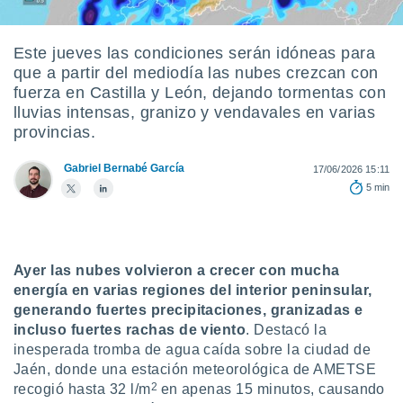
ediante
ecnologías
nos permite
Este jueves las condiciones serán idóneas para
estra
que a partir del mediodía las nubes crezcan con
ara seguir
e contenido
fuerza en Castilla y León, dejando tormentas con
stándares
lluvias intensas, granizo y vendavales en varias
ACEPTAR
sin coste.
provincias.
Y
CONTINUAR
 botón
Gabriel Bernabé García
continuar",
17/06/2026 15:11
der a la
5 min
CONFIGURACIÓN
ndo la
 de todas
, ya sean
de nuestros
Ayer las nubes volvieron a crecer con mucha
 nos
energía en varias regiones del interior peninsular,
 y análisis
generando
fuertes precipitaciones, granizadas e
tamiento en
incluso fuertes rachas de viento
. Destacó la
b, así como
inesperada tromba de agua caída sobre la ciudad de
un perfil
Jaén, donde una estación meteorológica de AMETSE
para
2
recogió hasta 32 l/m
en apenas 15 minutos, causando
ublicidad y