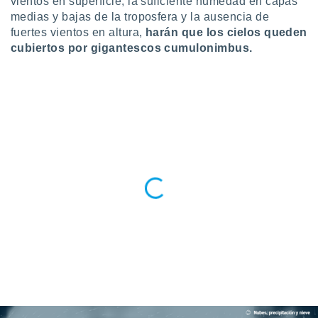
vientos en superficie, la suficiente humedad en capas
 botón
medias y bajas de la troposfera y la ausencia de
.
fuertes vientos en altura,
harán que los cielos queden
cubiertos por gigantescos cumulonimbus.
nto,
cios
kies,
ores únicos
as similares
nar,
rocesar
onales como
 este sitio
recciones IP
ficadores de
 posible
s
 traten tus
nales en
 interés
go a lo que
nerte. Para
retirar su