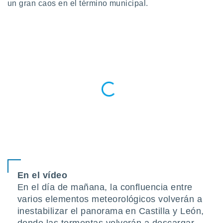
un gran caos en el término municipal.
do en
 mismo.
sultar más
 en nuestra
 Cookies
y
ualquier
ento
 botón
ación de
kies
 disponible
e nuestra
.
IVAMENTE,
En el vídeo
as
En el día de mañana, la confluencia entre
 a cookies
varios elementos meteorológicos volverán a
 no aceptar
inestabilizar el panorama en Castilla y León,
ón de