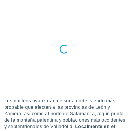
 seleccionar
o.
calización
precisa e
ión mediante
, publicidad
dos,
 publicidad
,
ón de
 desarrollo
s.
tros 1199
ios
Los núcleos avanzarán de sur a norte, siendo más
probable que afecten a las provincias de León y
Zamora, así como al norte de Salamanca, algún punto
de la montaña palentina y poblaciones más occidentes
y septentrionales de Valladolid.
Localmente en el