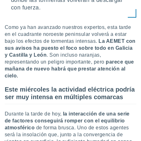
donde las tormentas volverán a descargar
uedes
con fuerza.
uestro sitio
.com. En
te
 de que
Como ya han avanzado nuestros expertos, esta tarde
talarán
en el cuadrante noroeste peninsular volverá a estar
e sean
bajo los efectos de tormentas intensas.
La AEMET con
para
sus avisos ha puesto el foco sobre todo en Galicia
a
y Castilla y León
. Son incluso naranjas,
por el sitio
o se
representando un peligro importante, pero
parece que
cookies para
mañana de nuevo habrá que prestar atención al
cielo.
nto ni para
licidad o
Este miércoles la actividad eléctrica podría
ser muy intensa en múltiples comarcas
ado, aunque
sualizar
general no
Durante la tarde de hoy,
la interacción de una serie
ada. Puedes
de factores conseguirá romper con el equilibrio
 instalación
y acceder a
atmosférico
de forma brusca. Uno de estos agentes
io web a
será la insolación que, junto a la convergencia de
ste abono