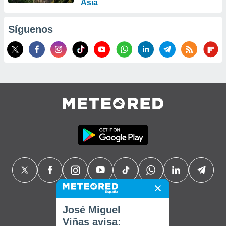
Asia
Síguenos
José Miguel
Viñas avisa: