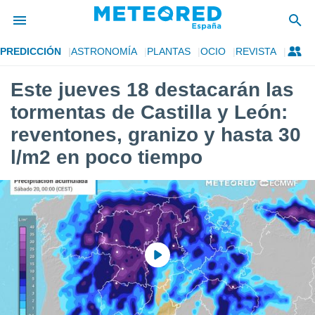
PREDICCIÓN
ASTRONOMÍA
PLANTAS
OCIO
REVISTA
privacidad
Este jueves 18 destacarán las
o de
tiempo.com)
tormentas de Castilla y León:
borado por
es para
reventones, granizo y hasta 30
ue la
l/m2 en poco tiempo
 que se
e calidad.
eder a este
ediante las
opciones:
ookies y
e forma
d digital
ada, basada
mación