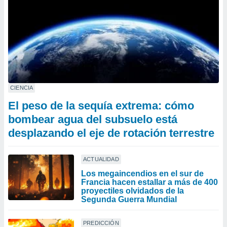
CIENCIA
El peso de la sequía extrema: cómo
bombear agua del subsuelo está
desplazando el eje de rotación terrestre
ACTUALIDAD
Los megaincendios en el sur de
Francia hacen estallar a más de 400
proyectiles olvidados de la
Segunda Guerra Mundial
PREDICCIÓN