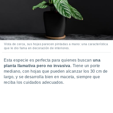
 botón
.
nto,
cios
kies,
ores únicos
Vista de cerca, sus hojas parecen pintadas a mano: una característica
as similares
que le dio fama en decoración de interiores.
nar,
rocesar
onales como
Esta especie es perfecta para quienes buscan
una
 este sitio
planta llamativa pero no invasiva
. Tiene un porte
recciones IP
mediano, con hojas que pueden alcanzar los 30 cm de
ficadores de
largo, y se desarrolla bien en maceta, siempre que
 posible
reciba los cuidados adecuados.
s
 traten tus
nales en
 interés
go a lo que
nerte. Para
retirar su