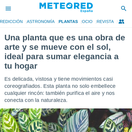
REDICCIÓN
ASTRONOMÍA
PLANTAS
OCIO
REVISTA
privacidad
Una planta que es una obra de
o de
tiempo.com)
arte y se mueve con el sol,
borado por
es para
ideal para sumar elegancia a
ue la
tu hogar
 que se
e calidad.
eder a este
Es delicada, vistosa y tiene movimientos casi
ediante las
coreografiados. Esta planta no solo embellece
opciones:
cualquier rincón: también purifica el aire y nos
ookies y
conecta con la naturaleza.
e forma
d digital
ada, basada
mación