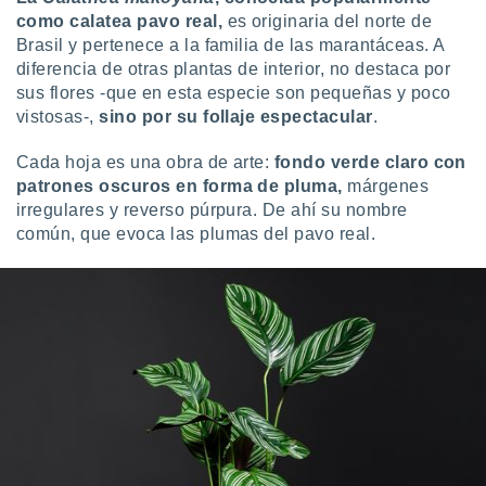
uedes
como calatea pavo real,
es originaria del norte de
uestro sitio
Brasil y pertenece a la familia de las marantáceas. A
.com. En
te
diferencia de otras plantas de interior, no destaca por
 de que
sus flores -que en esta especie son pequeñas y poco
talarán
vistosas-,
sino por su follaje espectacular
.
e sean
para
Cada hoja es una obra de arte:
fondo verde claro con
a
patrones oscuros en forma de pluma,
márgenes
por el sitio
irregulares y reverso púrpura. De ahí su nombre
o se
cookies para
común, que evoca las plumas del pavo real.
nto ni para
licidad o
ado, aunque
sualizar
general no
ada. Puedes
 instalación
y acceder a
io web a
ste abono