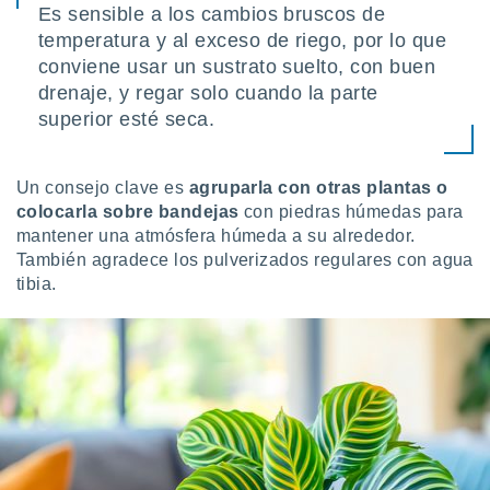
Es sensible a los cambios bruscos de
idad
a, utilizar
temperatura y al exceso de riego, por lo que
a
conviene usar un sustrato suelto, con buen
 la
drenaje, y regar solo cuando la parte
superior esté seca.
da, crear un
personalizar
o, uso de
a la
Un consejo clave es
agruparla con otras plantas o
e contenido
colocarla sobre bandejas
con piedras húmedas para
do, medir el
mantener una atmósfera húmeda a su alrededor.
 de la
También agradece los pulverizados regulares con agua
medir el
tibia.
 del
 comprender
 través de
s o a través
nación de
edentes de
fuentes,
y mejora de
os, uso de
ados con el