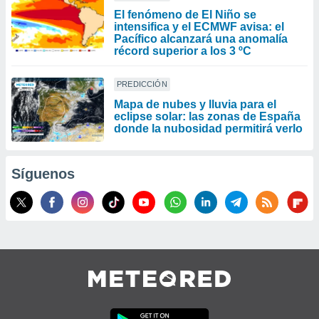
El fenómeno de El Niño se
intensifica y el ECMWF avisa: el
Pacífico alcanzará una anomalía
récord superior a los 3 ºC
PREDICCIÓN
Mapa de nubes y lluvia para el
eclipse solar: las zonas de España
donde la nubosidad permitirá verlo
Síguenos