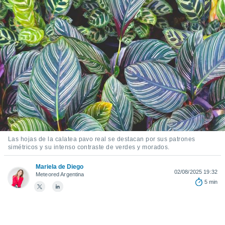
ediante
ecnologías
nos permite
estra
ara seguir
e contenido
stándares
ACEPTAR
sin coste.
Y
CONTINUAR
 botón
continuar",
der a la
CONFIGURACIÓN
ndo la
 de todas
, ya sean
Las hojas de la calatea pavo real se destacan por sus patrones
de nuestros
simétricos y su intenso contraste de verdes y morados.
 nos
Mariela de Diego
 y análisis
02/08/2025 19:32
Meteored Argentina
tamiento en
5 min
b, así como
un perfil
para
ublicidad y