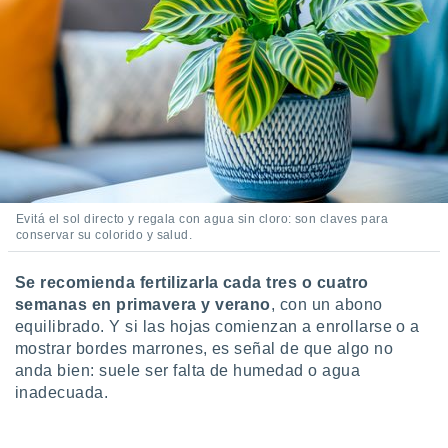
 seleccionar
o.
calización
precisa e
ión mediante
, publicidad
dos,
 publicidad
,
Evitá el sol directo y regala con agua sin cloro: son claves para
ón de
conservar su colorido y salud.
 desarrollo
s.
Se recomienda fertilizarla cada tres o cuatro
tros 1199
semanas en primavera y verano
, con un abono
ios
equilibrado. Y si las hojas comienzan a enrollarse o a
mostrar bordes marrones, es señal de que algo no
anda bien: suele ser falta de humedad o agua
inadecuada.