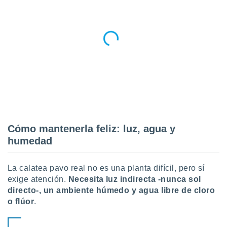
ento u
 de datos
er momento
ic en
o en
 Cookies
en
eb.
y
socios
el
Cómo mantenerla feliz: luz, agua y
humedad
to de
la
La calatea pavo real no es una planta difícil, pero sí
 en un
exige atención.
Necesita luz indirecta -nunca sol
 y/o acceder
directo-, un ambiente húmedo y agua libre de cloro
 de datos
o flúor
.
ara
 anuncios
ar perfiles