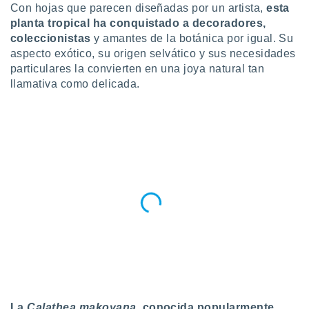
Con hojas que parecen diseñadas por un artista,
esta
do en
planta tropical ha conquistado a decoradores,
 mismo.
coleccionistas
y amantes de la botánica por igual. Su
sultar más
aspecto exótico, su origen selvático y sus necesidades
 en nuestra
particulares la convierten en una joya natural tan
 Cookies
y
ualquier
llamativa como delicada.
ento
 botón
ación de
kies
 disponible
e nuestra
.
IVAMENTE,
as
 a cookies
 no aceptar
ón de
La
Calathea makoyana
, conocida popularmente