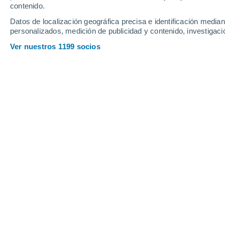
contenido.
Datos de localización geográfica precisa e identificación mediant
personalizados, medición de publicidad y contenido, investigació
Ver nuestros 1199 socios
La especia más cara del mundo es el azafrán., Cada flor d
se comercializan), y se necesitan entre 150 y 170 flores
variar entre 5 y 15 dólares por gramo.
Mauricio Saldivar
2
Meteored Argentina
¡Imagina una especie tan valiosa que 
ese polvo rojo oscuro que tiñe arroces
hace miles de años.
Pero
esta joya de la naturaleza enf