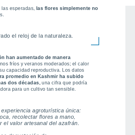
 la floración del azafrán
, que ocurre en
 las esperadas,
las flores simplemente no
s.
ado el reloj de la naturaleza.
gión han aumentado de manera
ernos fríos y veranos moderados; el calor
 su capacidad reproductiva. Los datos
ura promedio en Kashmir ha subido
mas dos décadas,
una cifra que podría
ora para un cultivo tan sensible.
experiencia agroturística única:
oca, recolectar flores a mano,
 el valor artesanal del azafrán.