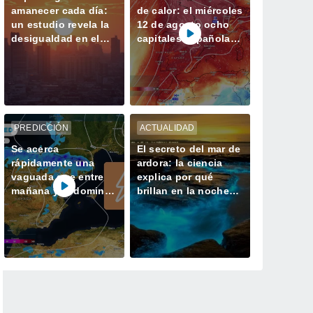
amanecer cada día:
de calor: el miércoles
un estudio revela la
12 de agosto ocho
desigualdad en el
capitales españolas
acceso a la luz
podrían alcanzar los
natural en las
40 ºC
ciudades
PREDICCIÓN
ACTUALIDAD
Se acerca
El secreto del mar de
rápidamente una
ardora: la ciencia
vaguada que entre
explica por qué
mañana y el domingo
brillan en la noche
dejará tormentas con
las playas de Galicia
lluvias fuertes y
granizo en España