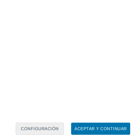
l oeste del Himalaya y es un territorio en disputa
ienen la tradición milenaria del cultivo del azafrán.
os de los principales productores globales de azafrán,.
Kashmir han cambiado dramáticamente
.
ban en momentos precisos ahora son
ntes, causando encharcamientos que
tes durante meses, dejando el suelo reseco.
CONFIGURACIÓN
ACEPTAR Y CONTINUAR