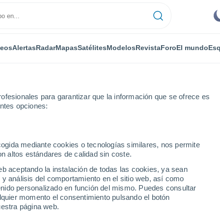
deos
Alertas
Radar
Mapas
Satélites
Modelos
Revista
Foro
El mundo
Esq
ONOMÍA
PLANTAS
OCIO
REVISTA
ofesionales para garantizar que la información que se ofrece es
entes opciones:
ecogida mediante cookies o tecnologías similares, nos permite
on altos estándares de calidad sin coste.
mbio climático amenaza la especia más cara del mundo
eb aceptando la instalación de todas las cookies, ya sean
 y análisis del comportamiento en el sitio web, así como
ntenido personalizado en función del mismo. Puedes consultar
 cambio climático amenaza
alquier momento el consentimiento pulsando el botón
uestra página web.
el mundo