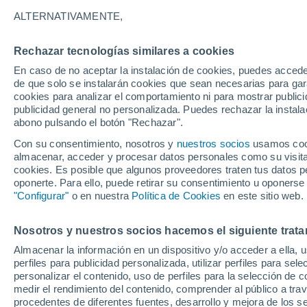
ALTERNATIVAMENTE,
El azafrán enfrenta su peor cosecha 
climáticos amenazan los cultivos de K
Rechazar tecnologías similares a cookies
milenaria y disparando los precios glo
En caso de no aceptar la instalación de cookies, puedes acced
de que solo se instalarán cookies que sean necesarias para garan
cookies para analizar el comportamiento ni para mostrar publici
publicidad general no personalizada. Puedes rechazar la instala
abono pulsando el botón "Rechazar".
Con su consentimiento, nosotros y
nuestros socios
usamos cooki
almacenar, acceder y procesar datos personales como su visita e
cookies. Es posible que algunos proveedores traten tus datos pe
oponerte. Para ello, puede retirar su consentimiento u oponerse
"Configurar"
o en nuestra
Política de Cookies
en este sitio web.
Nosotros y nuestros socios hacemos el siguiente trata
Almacenar la información en un dispositivo y/o acceder a ella, 
perfiles para publicidad personalizada, utilizar perfiles para sele
personalizar el contenido, uso de perfiles para la selección de c
medir el rendimiento del contenido, comprender al público a tra
procedentes de diferentes fuentes, desarrollo y mejora de los se