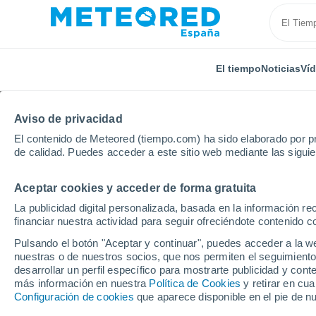
El tiempo
Noticias
Ví
TODAS
ACTUALIDAD
CIENCIA
PREDICCIÓN
ASTR
Aviso de privacidad
El contenido de Meteored (tiempo.com) ha sido elaborado por pr
de calidad. Puedes acceder a este sitio web mediante las sigui
Aceptar cookies y acceder de forma gratuita
La publicidad digital personalizada, basada en la información r
financiar nuestra actividad para seguir ofreciéndote contenido c
Inicio
Noticias
Plantas
Sabores en crisis: el ca
Pulsando el botón "Aceptar y continuar", puedes acceder a la w
nuestras o de nuestros socios, que nos permiten el seguimiento
desarrollar un perfil específico para mostrarte publicidad y co
Sabores en crisis: el
más información en nuestra
Política de Cookies
y retirar en cu
Configuración de cookies
que aparece disponible en el pie de n
la especia más cara d