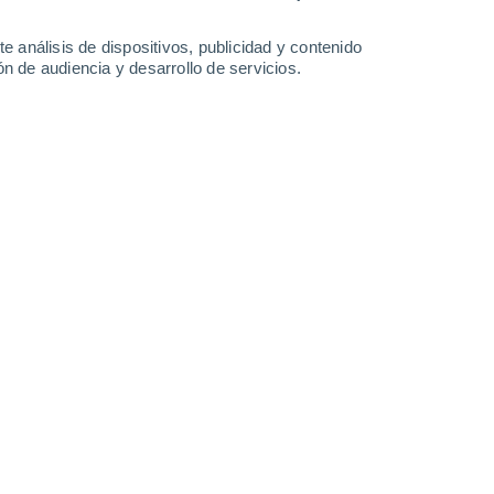
e análisis de dispositivos, publicidad y contenido
n de audiencia y desarrollo de servicios.
e azafrán produce solo tres estigmas (los filamentos rojos que
 para obtener un gramo de azafrán seco. Por eso su precio suele
5/01/2026 15:36
8 min
se la llama "oro rojo"! Así es el azafrán,
, postres y medicinas tradicionales desde
renta su peor enemigo: el cambio