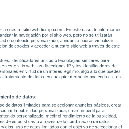
en décadas. Los cambios en los patrones
ashmir, poniendo en riesgo una tradición
bales.
er a nuestro sitio web tiempo.com. En este caso, te informamos
tizar la navegación por el sitio web, pero no se utilizarán
dad o contenido personalizado, aunque sí podrás visualizar
ción de cookies y acceder a nuestro sitio web a través de este
es, identificadores únicos o tecnologías similares para
n este sitio web, las direcciones IP y los identificadores de
rsonales en virtud de un interés legítimo, algo a lo que puedes
 al tratamiento de datos en cualquier momento haciendo clic en
miento de datos:
uso de datos limitados para seleccionar anuncios básicos, crear
ccionar la publicidad personalizada, crear un perfil para
ontenido personalizado, medir el rendimiento de la publicidad,
vés de estadísticas o a través de la combinación de datos
rvicios, uso de datos limitados con el objetivo de seleccionar el