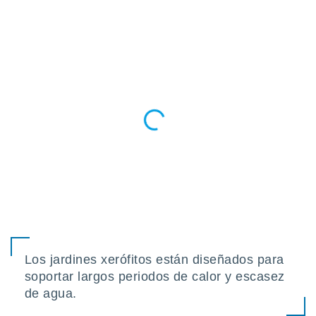
ento u
 de datos
er momento
ic en
o en
 Cookies
en
eb.
y
socios
el
to de
la
 en un
 y/o acceder
Los jardines xerófitos están diseñados para
 de datos
soportar largos periodos de calor y escasez
ara
de agua.
 anuncios
ar perfiles