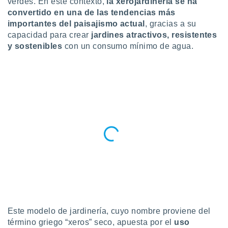
verdes. En este contexto,
la xerojardinería se ha
convertido en una de las tendencias más
do en
 mismo.
importantes del paisajismo actual
, gracias a su
sultar más
capacidad para crear
jardines atractivos, resistentes
 en nuestra
y sostenibles
con un consumo mínimo de agua.
 Cookies
y
ualquier
ento
 botón
ación de
kies
 disponible
e nuestra
.
IVAMENTE,
as
 a cookies
Este modelo de jardinería, cuyo nombre proviene del
 no aceptar
ón de
término griego “xeros” seco, apuesta por el
uso