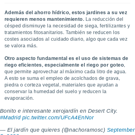
 seleccionar
o.
Además del ahorro hídrico, estos jardines a su vez
calización
requieren menos mantenimiento.
La reducción del
precisa e
césped disminuye la necesidad de siega, fertilizantes y
ión mediante
tratamientos fitosanitarios. También se reducen los
, publicidad
costes asociados al cuidado diario, algo que cada vez
se valora más.
dos,
 publicidad
Otro aspecto fundamental es el uso de sistemas de
,
riego eficientes, especialmente el riego por goteo
,
ón de
que permite aprovechar al máximo cada litro de agua.
 desarrollo
A esto se suma el empleo de acolchados de grava,
s.
piedra o corteza vegetal, materiales que ayudan a
tros 1199
conservar la humedad del suelo y reducen la
ios
evaporación.
Bonito e interesante xerojardín en Desert City.
#Madrid
pic.twitter.com/UFcA4EnNor
— El jardín que quieres (@nachoramosc)
September