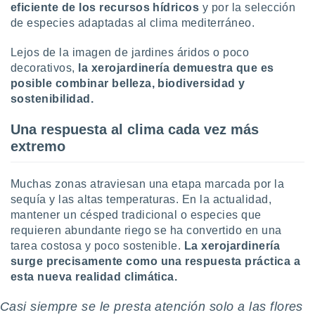
uedes
eficiente de los recursos hídricos
y por la selección
uestro sitio
de especies adaptadas al clima mediterráneo.
.com. En
te
Lejos de la imagen de jardines áridos o poco
 de que
decorativos,
la xerojardinería demuestra que es
talarán
posible combinar belleza, biodiversidad y
e sean
para
sostenibilidad.
a
por el sitio
Una respuesta al clima cada vez más
o se
extremo
cookies para
nto ni para
Muchas zonas atraviesan una etapa marcada por la
licidad o
sequía y las altas temperaturas. En la actualidad,
mantener un césped tradicional o especies que
ado, aunque
requieren abundante riego se ha convertido en una
sualizar
general no
tarea costosa y poco sostenible.
La xerojardinería
ada. Puedes
surge precisamente como una respuesta práctica a
 instalación
esta nueva realidad climática.
y acceder a
io web a
Casi siempre se le presta atención solo a las flores
ste abono