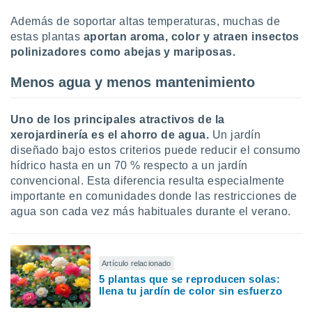
idad
Además de soportar altas temperaturas, muchas de
a, utilizar
a
estas plantas
aportan aroma, color y atraen insectos
 la
polinizadores como abejas y mariposas.
da, crear un
Menos agua y menos mantenimiento
personalizar
o, uso de
a la
Uno de los principales atractivos de la
e contenido
xerojardinería es el
ahorro de agua.
Un jardín
do, medir el
diseñado bajo estos criterios puede reducir el consumo
 de la
hídrico hasta en un 70 % respecto a un jardín
medir el
convencional. Esta diferencia resulta especialmente
 del
 comprender
importante en comunidades donde las restricciones de
 través de
agua son cada vez más habituales durante el verano.
s o a través
nación de
edentes de
fuentes,
Artículo relacionado
y mejora de
5 plantas que se reproducen solas:
os, uso de
llena tu jardín de color sin esfuerzo
ados con el