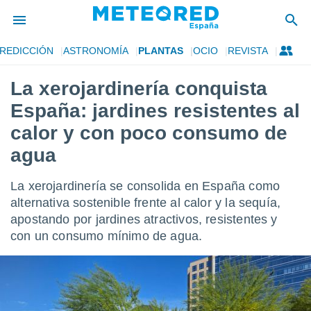
REDICCIÓN
ASTRONOMÍA
PLANTAS
OCIO
REVISTA
privacidad
La xerojardinería conquista
o de
tiempo.com)
España: jardines resistentes al
borado por
es para
calor y con poco consumo de
ue la
agua
 que se
e calidad.
eder a este
La xerojardinería se consolida en España como
ediante las
alternativa sostenible frente al calor y la sequía,
opciones:
apostando por jardines atractivos, resistentes y
ookies y
con un consumo mínimo de agua.
e forma
d digital
ada, basada
mación