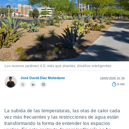
ediante
ecnologías
nos permite
estra
ara seguir
e contenido
stándares
ACEPTAR
sin coste.
Y
CONTINUAR
 botón
continuar",
der a la
CONFIGURACIÓN
ndo la
Los nuevos jardines 4.0, más que plantas, diseños inteligentes.
 de todas
, ya sean
José David Díaz Mohedano
18/05/2026 10:35
de nuestros
6 min
 nos
 y análisis
tamiento en
b, así como
La subida de las temperaturas, las olas de calor cada
un perfil
vez más frecuentes y las restricciones de agua están
para
transformando la forma de entender los espacios
ublicidad y