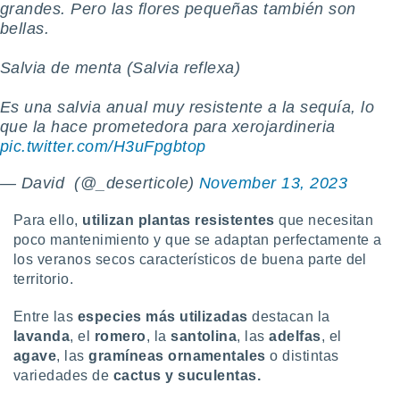
grandes. Pero las flores pequeñas también son
 botón
bellas.
.
Salvia de menta (Salvia reflexa)
nto,
Es una salvia anual muy resistente a la sequía, lo
cios
kies,
que la hace prometedora para xerojardineria
ores únicos
pic.twitter.com/H3uFpgbtop
as similares
nar,
— David ️ (@_deserticole)
November 13, 2023
rocesar
onales como
Para ello,
utilizan plantas resistentes
que necesitan
 este sitio
poco mantenimiento y que se adaptan perfectamente a
recciones IP
los veranos secos característicos de buena parte del
ficadores de
 posible
territorio.
s
 traten tus
Entre las
especies más utilizadas
destacan la
nales en
lavanda
, el
romero
, la
santolina
, las
adelfas
, el
 interés
agave
, las
gramíneas ornamentales
o distintas
go a lo que
variedades de
cactus y suculentas.
nerte. Para
retirar su