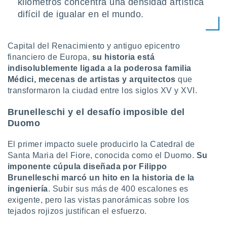
kilómetros concentra una densidad artística
 botón
difícil de igualar en el mundo.
.
nto,
Capital del Renacimiento y antiguo epicentro
financiero de Europa,
su historia está
cios
indisolublemente ligada a la poderosa familia
kies,
Médici, mecenas de artistas y arquitectos
que
ores únicos
as similares
transformaron la ciudad entre los siglos XV y XVI.
nar,
rocesar
Brunelleschi y el desafío imposible del
onales como
Duomo
 este sitio
recciones IP
El primer impacto suele producirlo la Catedral de
ficadores de
Santa Maria del Fiore, conocida como el Duomo.
Su
 posible
imponente cúpula diseñada por Filippo
s
 traten tus
Brunelleschi marcó un hito en la historia de la
nales en
ingeniería
. Subir sus más de 400 escalones es
 interés
exigente, pero las vistas panorámicas sobre los
go a lo que
tejados rojizos justifican el esfuerzo.
nerte. Para
retirar su