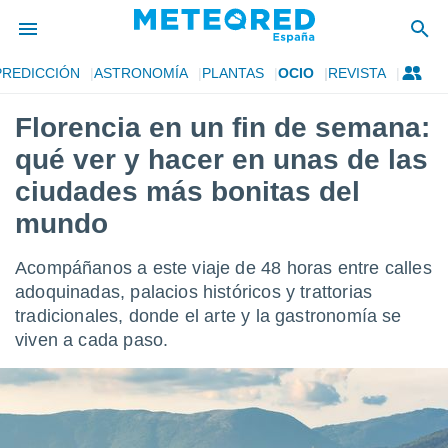
PREDICCIÓN
ASTRONOMÍA
PLANTAS
OCIO
REVISTA
privacidad
Florencia en un fin de semana:
o de
tiempo.com)
qué ver y hacer en unas de las
borado por
es para
ciudades más bonitas del
ue la
mundo
 que se
e calidad.
eder a este
Acompáñanos a este viaje de 48 horas entre calles
ediante las
adoquinadas, palacios históricos y trattorias
opciones:
tradicionales, donde el arte y la gastronomía se
ookies y
viven a cada paso.
e forma
d digital
ada, basada
mación