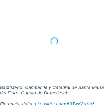
ento u
 de datos
er momento
ic en
o en
 Cookies
en
eb.
y
socios
el
to de
la
 en un
Baptisterio, Campanile y Catedral de Santa María
 y/o acceder
del Fiore. Cúpula de Brunelleschi.
 de datos
ara
Florencia, Italia.
pic.twitter.com/A0TwK8uXh1
 anuncios
ar perfiles