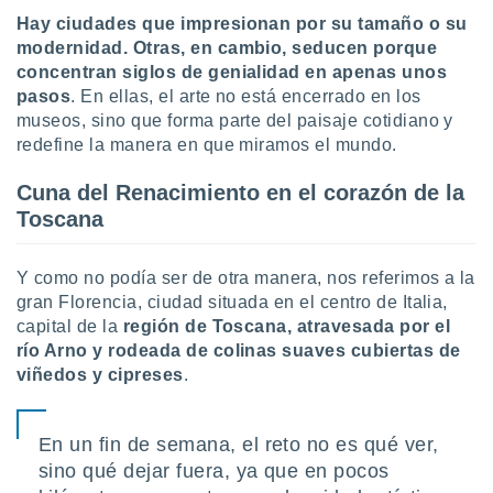
uedes
Hay ciudades que impresionan por su tamaño o su
uestro sitio
modernidad. Otras, en cambio, seducen porque
.com. En
te
concentran siglos de genialidad en apenas unos
 de que
pasos
. En ellas, el arte no está encerrado en los
talarán
museos, sino que forma parte del paisaje cotidiano y
e sean
redefine la manera en que miramos el mundo.
para
a
Cuna del Renacimiento en el corazón de la
por el sitio
o se
Toscana
cookies para
Y como no podía ser de otra manera, nos referimos a la
nto ni para
licidad o
gran Florencia, ciudad situada en el centro de Italia,
capital de la
región de Toscana, atravesada por el
ado, aunque
río Arno y rodeada de colinas suaves cubiertas de
sualizar
viñedos y cipreses
.
general no
ada. Puedes
 instalación
En un fin de semana, el reto no es qué ver,
y acceder a
io web a
sino qué dejar fuera, ya que en pocos
ste abono