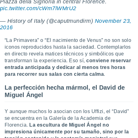
 seleccionar
Piazza della Signoria in central Florence.
o.
pic.twitter.com/cWm7lWMrU2
calización
— History of Italy (@caputmundirm)
November 23,
precisa e
2016
ión mediante
, publicidad
“La Primavera” o “El nacimiento de Venus” no son solo
iconos reproducidos hasta la saciedad. Contemplarlos
dos,
en directo revela matices técnicos y simbólicos que
 publicidad
transforman la experiencia. Eso sí,
conviene reservar
,
entrada anticipada y dedicar al menos tres horas
ón de
para recorrer sus salas con cierta calma
.
 desarrollo
s.
La perfección hecha mármol, el David de
tros 1199
Miguel Ángel
ios
Y aunque muchos lo asocian con los Uffizi, el “David”
se encuentra en la Galería de la Academia de
Florencia.
La escultura de Miguel Ángel no
impresiona únicamente por su tamaño, sino por la