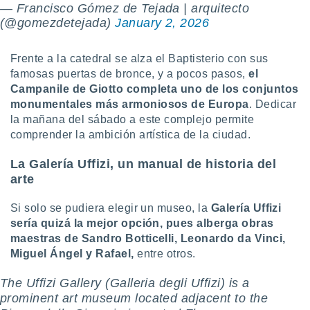
— Francisco Gómez de Tejada | arquitecto
idad
(@gomezdetejada)
January 2, 2026
a, utilizar
a
 la
Frente a la catedral se alza el Baptisterio con sus
famosas puertas de bronce, y a pocos pasos,
el
da, crear un
personalizar
Campanile de Giotto completa uno de los conjuntos
o, uso de
monumentales más armoniosos de Europa
. Dedicar
a la
la mañana del sábado a este complejo permite
e contenido
comprender la ambición artística de la ciudad.
do, medir el
 de la
La Galería Uffizi, un manual de historia del
medir el
arte
 del
 comprender
 través de
Si solo se pudiera elegir un museo, la
Galería Uffizi
s o a través
sería quizá la mejor opción, pues alberga obras
nación de
maestras de Sandro Botticelli, Leonardo da Vinci,
edentes de
Miguel Ángel y Rafael,
entre otros.
fuentes,
y mejora de
The Uffizi Gallery (Galleria degli Uffizi) is a
os, uso de
prominent art museum located adjacent to the
ados con el