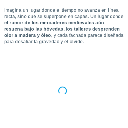
do en
Imagina un lugar donde el tiempo no avanza en línea
 mismo.
recta, sino que se superpone en capas. Un lugar donde
sultar más
el rumor de los mercaderes medievales aún
 en nuestra
resuena bajo las bóvedas, los talleres desprenden
 Cookies
y
ualquier
olor a madera y óleo
, y cada fachada parece diseñada
para desafiar la gravedad y el olvido.
ento
 botón
ación de
kies
 disponible
e nuestra
.
IVAMENTE,
as
 a cookies
 no aceptar
ón de