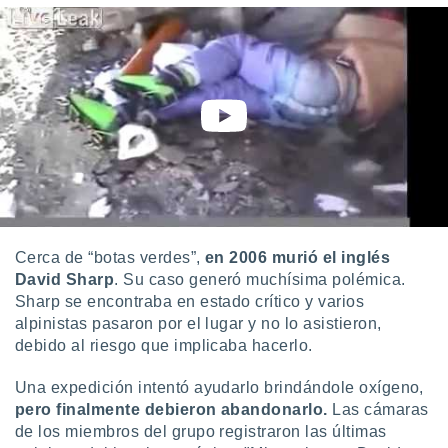
idad
a, utilizar
a
 la
da, crear un
personalizar
o, uso de
a la
e contenido
do, medir el
 de la
medir el
Cerca de “botas verdes”,
en 2006 murió el inglés
 del
 comprender
David Sharp
. Su caso generó muchísima polémica.
 través de
Sharp se encontraba en estado crítico y varios
s o a través
alpinistas pasaron por el lugar y no lo asistieron,
nación de
debido al riesgo que implicaba hacerlo.
edentes de
fuentes,
Una expedición intentó ayudarlo brindándole oxígeno,
y mejora de
pero finalmente debieron abandonarlo.
Las cámaras
os, uso de
ados con el
de los miembros del grupo registraron las últimas