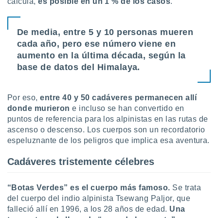
calcula,
es posible en un 1 % de los casos
.
 botón
.
De media, entre 5 y 10 personas mueren
nto,
cada año, pero ese número viene en
aumento en la última década, según la
cios
base de datos del Himalaya.
kies,
ores únicos
as similares
nar,
Por eso,
entre 40 y 50 cadáveres permanecen allí
rocesar
donde murieron
e incluso se han convertido en
onales como
puntos de referencia para los alpinistas en las rutas de
 este sitio
ascenso o descenso. Los cuerpos son un recordatorio
recciones IP
espeluznante de los peligros que implica esa aventura.
ficadores de
 posible
Cadáveres tristemente célebres
s
 traten tus
nales en
“Botas Verdes” es el cuerpo más famoso.
Se trata
 interés
go a lo que
del cuerpo del indio alpinista Tsewang Paljor, que
nerte. Para
falleció allí en 1996, a los 28 años de edad.
Una
retirar su