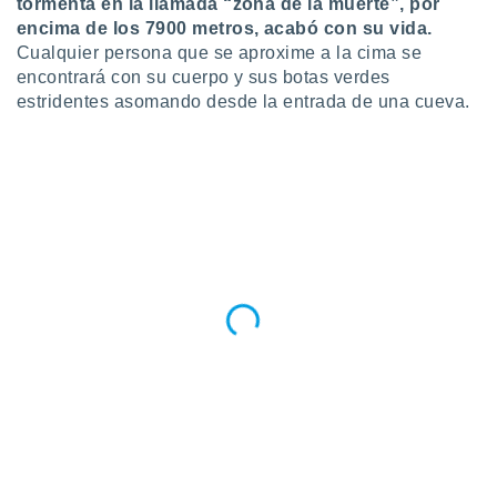
tormenta en la llamada “zona de la muerte”, por
ento u
encima de los 7900 metros, acabó con su vida.
Cualquier persona que se aproxime a la cima se
 de datos
encontrará con su cuerpo y sus botas verdes
er momento
ic en
estridentes asomando desde la entrada de una cueva.
o en
 Cookies
en
eb.
y
socios
el
to de
la
 en un
 y/o acceder
 de datos
ara
 anuncios
ar perfiles