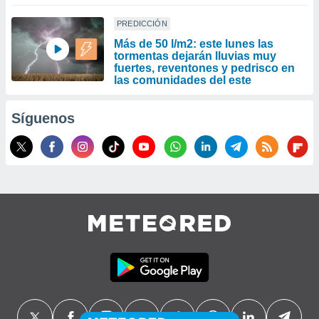
PREDICCIÓN
Más de 50 l/m2: este lunes las
tormentas dejarán lluvias muy
fuertes, reventones y pedrisco en
las comunidades del este
Síguenos