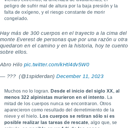
uedes
peligro de sufrir mal de altura por la baja presión y la
uestro sitio
falta de oxígeno, y el riesgo constante de morir
.com. En
te
congelado.
 de que
talarán
Hay más de 300 cuerpos en el trayecto a la cima del
e sean
monte Everest de personas que por una razón u otra
para
a
quedaron en el camino y en la historia, hoy te cuento
por el sitio
sobre ellos.
o se
cookies para
Abro Hilo
pic.twitter.com/kHtl4dv5W0
nto ni para
— ??? ️ (@1spiderdan)
December 11, 2023
licidad o
ado, aunque
Muchos no lo logran.
Desde el inicio del siglo XX,
al
sualizar
menos 322 alpinistas murieron en el intento
. La
general no
mitad de los cuerpos nunca se encontraron. Otros
ada. Puedes
aparecieron como resultado del derretimiento de la
 instalación
y acceder a
nieve y el hielo.
Los cuerpos se retiran sólo si es
io web a
posible realizar las tareas de rescate
, algo que, se
ste abono