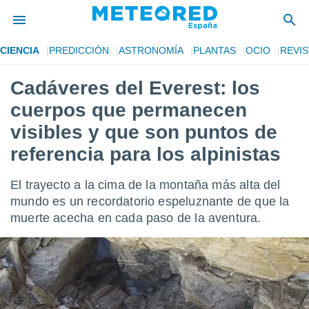
CIENCIA
PREDICCIÓN
ASTRONOMÍA
PLANTAS
OCIO
REVIS
privacidad
Cadáveres del Everest: los
o de
tiempo.com)
cuerpos que permanecen
borado por
es para
visibles y que son puntos de
ue la
referencia para los alpinistas
 que se
e calidad.
eder a este
El trayecto a la cima de la montaña más alta del
ediante las
mundo es un recordatorio espeluznante de que la
opciones:
muerte acecha en cada paso de la aventura.
ookies y
e forma
d digital
ada, basada
mación