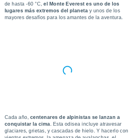
de hasta -60 °C,
el Monte Everest es uno de los
do en
lugares más extremos del planeta
y unos de los
 mismo.
mayores desafíos para los amantes de la aventura.
sultar más
 en nuestra
 Cookies
y
ualquier
ento
 botón
ación de
kies
 disponible
e nuestra
.
IVAMENTE,
as
Cada año,
centenares de alpinistas se lanzan a
 a cookies
conquistar la cima
. Esta odisea incluye atravesar
 no aceptar
glaciares, grietas, y cascadas de hielo. Y hacerlo con
ón de
vientos extremos, la amenaza de avalanchas, el