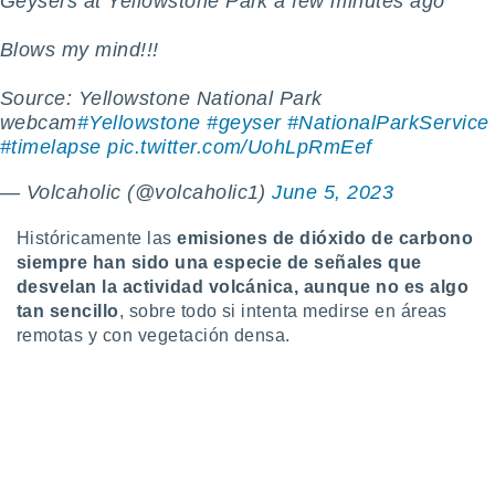
Geysers at Yellowstone Park a few minutes ago
 botón
.
Blows my mind!!!
nto,
Source: Yellowstone National Park
webcam
#Yellowstone
#geyser
#NationalParkService
cios
#timelapse
pic.twitter.com/UohLpRmEef
kies,
ores únicos
— Volcaholic (@volcaholic1)
June 5, 2023
as similares
nar,
Históricamente las
emisiones de dióxido de carbono
rocesar
onales como
siempre han sido una especie de señales que
 este sitio
desvelan la actividad volcánica, aunque no es algo
recciones IP
tan sencillo
, sobre todo si intenta medirse en áreas
ficadores de
remotas y con vegetación densa.
 posible
s
 traten tus
nales en
 interés
go a lo que
nerte. Para
retirar su