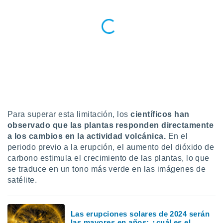
ento u
 de datos
er momento
ic en
o en
 Cookies
en
eb.
y
socios
Para superar esta limitación, los
científicos han
el
observado que las plantas responden directamente
a los cambios en la actividad volcánica.
En el
to de
periodo previo a la erupción, el aumento del dióxido de
carbono estimula el crecimiento de las plantas, lo que
la
se traduce en un tono más verde en las imágenes de
 en un
satélite.
 y/o acceder
 de datos
ara
 anuncios
Las erupciones solares de 2024 serán
ar perfiles
las mayores en años: ¿cuál es el