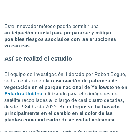
uedes
uestro sitio
.com. En
te
 de que
Este innovador método podría permitir una
talarán
anticipación crucial para prepararse y mitigar
e sean
posibles riesgos asociados con las erupciones
para
volcánicas
.
a
por el sitio
o se
Así se realizó el estudio
cookies para
El equipo de investigación, liderado por Robert Bogue,
nto ni para
licidad o
se ha centrado en
la observación de patrones de
vegetación en el parque nacional de Yellowstone en
ado, aunque
Estados Unidos
, utilizando para ello imágenes de
sualizar
satélite recopiladas a lo largo de casi cuatro décadas,
general no
desde 1984 hasta 2022.
S
u enfoque se ha basado
ada. Puedes
principalmente en el cambio en el color de las
 instalación
y acceder a
plantas como indicador de actividad volcánica.
io web a
ste abono