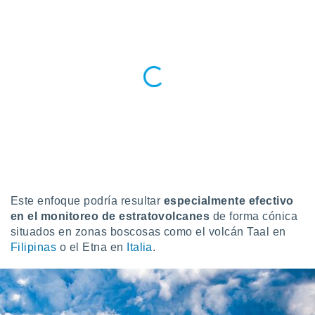
 seleccionar
o.
calización
precisa e
ión mediante
, publicidad
dos,
 publicidad
,
ón de
 desarrollo
s.
Este enfoque podría resultar
especialmente efectivo
tros 1199
en el monitoreo de estratovolcane
s
de forma cónica
ios
situados en zonas boscosas como el volcán Taal en
Filipinas
o el Etna en
Italia
.