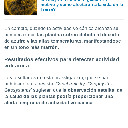
idad
motivo y cómo afectarán a la vida en la
a, utilizar
Tierra?
a
 la
En cambio, cuando la actividad volcánica alcanza su
da, crear un
punto máximo,
las plantas sufren debido al dióxido
personalizar
de azufre y las altas temperaturas, manifestándose
o, uso de
a la
en un tono más marrón
.
e contenido
do, medir el
Resultados efectivos para detectar actividad
 de la
volcánica
medir el
 del
Los resultados de esta investigación, que se han
 comprender
publicado en la revista '
Geochemistry, Geophysics,
 través de
Geosystems'
sugieren que
la observación satelital de
s o a través
nación de
la salud de las plantas podría proporcionar una
edentes de
alerta temprana de actividad volcánica.
fuentes,
y mejora de
os, uso de
ados con el