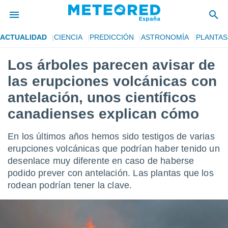
ACTUALIDAD
CIENCIA
PREDICCIÓN
ASTRONOMÍA
PLANTAS
privacidad
Los árboles parecen avisar de
o de
tiempo.com)
las erupciones volcánicas con
borado por
es para
antelación, unos científicos
ue la
canadienses explican cómo
 que se
e calidad.
eder a este
En los últimos años hemos sido testigos de varias
ediante las
erupciones volcánicas que podrían haber tenido un
opciones:
desenlace muy diferente en caso de haberse
ookies y
podido prever con antelación. Las plantas que los
e forma
rodean podrían tener la clave.
d digital
ada, basada
mación