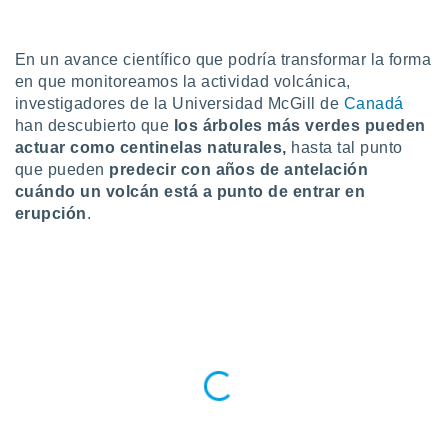
do en
 mismo.
En un avance científico que podría transformar la forma
sultar más
en que monitoreamos la actividad volcánica,
 en nuestra
 Cookies
y
investigadores de la Universidad McGill de
Canadá
ualquier
han descubierto que
los árboles más verdes pueden
actuar como centinelas naturales,
hasta tal punto
ento
que pueden
predecir con años de antelación
 botón
cuándo un volcán está a punto de entrar en
ación de
erupción
.
kies
 disponible
e nuestra
.
IVAMENTE,
as
 a cookies
 no aceptar
ón de