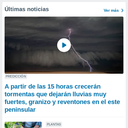
Últimas noticias
Ver más
PREDICCIÓN
A partir de las 15 horas crecerán
tormentas que dejarán lluvias muy
fuertes, granizo y reventones en el este
peninsular
PLANTAS