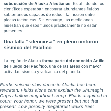
uedes
subducción de Alaska-Aleutiana
s
. Es ahí donde los
uestro sitio
científicos esperaban encontrar abundantes fluidos
.com. En
subterráneos capaces de reducir la fricción entre
te
placas tectónicas. Sin embargo, las mediciones
 de que
talarán
muestran que esos fluidos prácticamente no están
e sean
presentes.
para
a
Una falla “silenciosa” en pleno cinturón
por el sitio
sísmico del Pacífico
o se
cookies para
La región de Alaska
forma parte del conocido
Anillo
nto ni para
de Fuego del Pacífico
, una de las áreas con mayor
licidad o
actividad sísmica y volcánica del planeta.
ado, aunque
sualizar
Earths seismic slow dance in Alaska has been
general no
rewritten. Fluids alone cant explain the Shumagin
ada. Puedes
Gaps shallow megathrust creep. Fluids acquitted in
 instalación
y acceder a
court: Your honor, we were present but not that
io web a
present. Low-porosity megathrust walks free;
ste abono