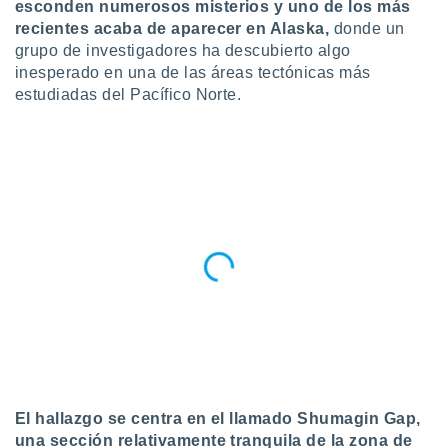
esconden numerosos misterios y uno de los más
do en
recientes
acaba de aparecer en Alaska,
donde un
 mismo.
grupo de investigadores ha descubierto algo
sultar más
inesperado en una de las áreas tectónicas más
 en nuestra
estudiadas del Pacífico Norte.
 Cookies
y
ualquier
ento
 botón
ación de
kies
 disponible
e nuestra
.
IVAMENTE,
as
 a cookies
 no aceptar
El hallazgo se centra en el llamado Shumagin Gap,
ón de
una sección relativamente tranquila de la zona de