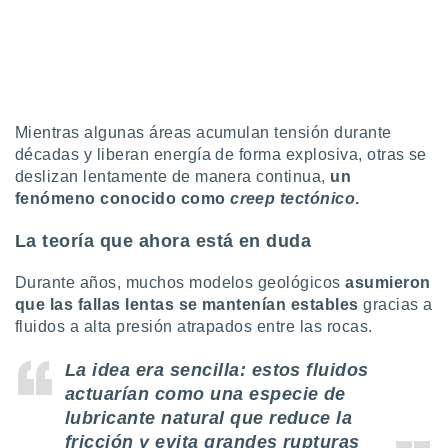
ento u
 de datos
er momento
ic en
o en
Mientras algunas áreas acumulan tensión durante
 Cookies
en
décadas y liberan energía de forma explosiva, otras se
eb.
deslizan lentamente de manera continua,
un
fenómeno conocido como
creep tectónico
.
y
socios
La teoría que ahora está en duda
el
to de
Durante años, muchos modelos geológicos
asumieron
que las fallas lentas se mantenían estables
gracias a
fluidos a alta presión atrapados entre las rocas.
la
 en un
 y/o acceder
La idea era sencilla: estos fluidos
 de datos
actuarían como una especie de
ara
lubricante natural que reduce la
 anuncios
fricción y evita grandes rupturas
ar perfiles