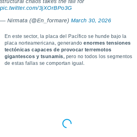
structural chaos takes the fall for
 botón
pic.twitter.com/3jXOrBPo3G
.
— Nirmata (@En_formare)
March 30, 2026
nto,
En este sector, la placa del Pacífico se hunde bajo la
cios
kies,
placa norteamericana, generando
enormes tensiones
ores únicos
tectónicas capaces de provocar terremotos
as similares
gigantescos y tsunamis,
pero no todos los segmentos
nar,
de estas fallas se comportan igual.
rocesar
onales como
 este sitio
recciones IP
ficadores de
 posible
s
 traten tus
nales en
 interés
go a lo que
nerte. Para
retirar su