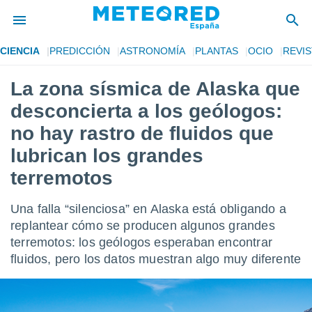
CIENCIA
PREDICCIÓN
ASTRONOMÍA
PLANTAS
OCIO
REVIS
privacidad
La zona sísmica de Alaska que
o de
tiempo.com)
desconcierta a los geólogos:
borado por
es para
no hay rastro de fluidos que
ue la
lubrican los grandes
 que se
e calidad.
terremotos
eder a este
ediante las
opciones:
Una falla “silenciosa” en Alaska está obligando a
replantear cómo se producen algunos grandes
ookies y
terremotos: los geólogos esperaban encontrar
e forma
fluidos, pero los datos muestran algo muy diferente
d digital
ada, basada
mación