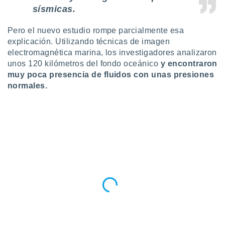
idad
sísmicas.
a, utilizar
a
Pero el nuevo estudio rompe parcialmente esa
 la
explicación. Utilizando técnicas de imagen
electromagnética marina, los investigadores analizaron
da, crear un
unos 120 kilómetros del fondo oceánico
y encontraron
personalizar
o, uso de
muy poca presencia de fluidos con unas presiones
a la
normales.
e contenido
do, medir el
 de la
medir el
 del
 comprender
 través de
s o a través
nación de
edentes de
fuentes,
y mejora de
os, uso de
ados con el