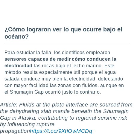
 seleccionar
o.
calización
precisa e
ión mediante
¿Cómo lograron ver lo que ocurre bajo el
océano?
, publicidad
dos,
Para estudiar la falla, los científicos emplearon
 publicidad
sensores capaces de medir cómo conducen la
,
electricidad
las rocas bajo el lecho marino. Este
ón de
método resulta especialmente útil porque el agua
 desarrollo
s.
salada conduce muy bien la electricidad, detectando
con mayor facilidad las zonas con fluidos. aunque en
tros 1199
el Shumagin Gap ocurrió justo lo contrario.
ios
Article: Fluids at the plate interface are sourced from
the dehydrating slab mantle beneath the Shumagin
Gap in Alaska, contributing to regional seismic risk
by influencing rupture
propagation
https://t.co/9XtlOwMCDq