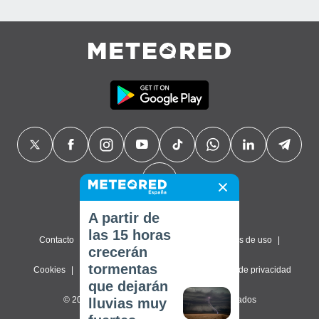
A partir de
las 15 horas
Contacto
Sobre nosotros
FAQ
Términos de uso
crecerán
tormentas
Cookies
Política de privacidad
Configuración de privacidad
que dejarán
© 2026 Meteored. Todos los derechos reservados
lluvias muy