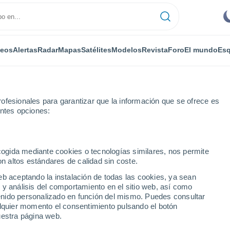
deos
Alertas
Radar
Mapas
Satélites
Modelos
Revista
Foro
El mundo
Esq
ONOMÍA
PLANTAS
OCIO
REVISTA
ofesionales para garantizar que la información que se ofrece es
entes opciones:
ecogida mediante cookies o tecnologías similares, nos permite
on altos estándares de calidad sin coste.
an estar ‘vivas’
eb aceptando la instalación de todas las cookies, ya sean
 y análisis del comportamiento en el sitio web, así como
ntenido personalizado en función del mismo. Puedes consultar
rían estar ‘vivas’
alquier momento el consentimiento pulsando el botón
uestra página web.
iciones muy hostiles, pero el nivel