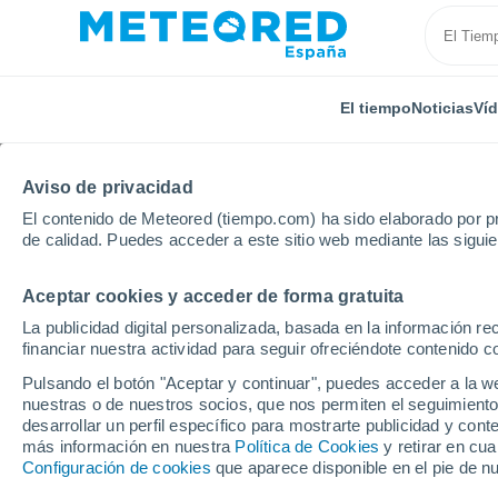
El tiempo
Noticias
Ví
TODAS
ACTUALIDAD
CIENCIA
PREDICCIÓN
ASTR
Aviso de privacidad
El contenido de Meteored (tiempo.com) ha sido elaborado por pr
de calidad. Puedes acceder a este sitio web mediante las sigui
Aceptar cookies y acceder de forma gratuita
La publicidad digital personalizada, basada en la información r
financiar nuestra actividad para seguir ofreciéndote contenido c
Inicio
Noticias
Ciencia
En Venus las nubes podrí
Pulsando el botón "Aceptar y continuar", puedes acceder a la w
nuestras o de nuestros socios, que nos permiten el seguimiento
desarrollar un perfil específico para mostrarte publicidad y co
En Venus las nubes pod
más información en nuestra
Política de Cookies
y retirar en cu
Configuración de cookies
que aparece disponible en el pie de n
La superficie de Venus tiene unas cond