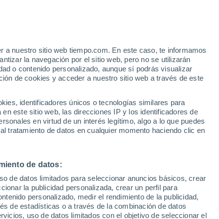
os que podrían esconder, incluso, la vida.
28/04/2020 18:43
3 min
er a nuestro sitio web tiempo.com. En este caso, te informamos
tizar la navegación por el sitio web, pero no se utilizarán
dad o contenido personalizado, aunque sí podrás visualizar
ción de cookies y acceder a nuestro sitio web a través de este
es, identificadores únicos o tecnologías similares para
n este sitio web, las direcciones IP y los identificadores de
rsonales en virtud de un interés legítimo, algo a lo que puedes
 al tratamiento de datos en cualquier momento haciendo clic en
miento de datos:
uso de datos limitados para seleccionar anuncios básicos, crear
ccionar la publicidad personalizada, crear un perfil para
ontenido personalizado, medir el rendimiento de la publicidad,
vés de estadísticas o a través de la combinación de datos
rvicios, uso de datos limitados con el objetivo de seleccionar el