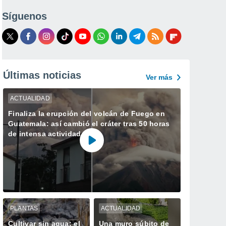
Síguenos
Últimas noticias
Ver más
ACTUALIDAD
Finaliza la erupción del volcán de Fuego en
Guatemala: así cambió el cráter tras 50 horas
de intensa actividad
PLANTAS
ACTUALIDAD
Cultivar sin agua: el
Una muro súbito de