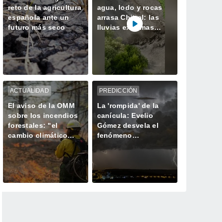
reto de la agricultura
agua, lodo y rocas
española ante un
arrasa Chitral: las
futuro más seco
lluvias extremas
desatan el caos en el
norte de Pakistán
ACTUALIDAD
PREDICCIÓN
El aviso de la OMM
La 'rompida' de la
sobre los incendios
canícula: Evelio
forestales: "el
Gómez desvela el
cambio climático
fenómeno
aumenta el riesgo,
meteorológico que
pero no es el único
marca el declive del
culpable
verano