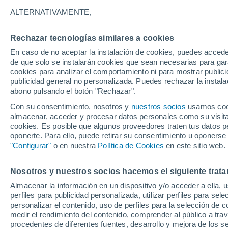
superior de sus nubes aguarda misteri
ALTERNATIVAMENTE,
Rechazar tecnologías similares a cookies
Juan José Villena
En caso de no aceptar la instalación de cookies, puedes acced
de que solo se instalarán cookies que sean necesarias para garan
cookies para analizar el comportamiento ni para mostrar publici
publicidad general no personalizada. Puedes rechazar la instala
abono pulsando el botón "Rechazar".
Con su consentimiento, nosotros y
nuestros socios
usamos cooki
almacenar, acceder y procesar datos personales como su visita e
cookies. Es posible que algunos proveedores traten tus datos pe
oponerte. Para ello, puede retirar su consentimiento u oponerse
"Configurar"
o en nuestra
Política de Cookies
en este sitio web.
Nosotros y nuestros socios hacemos el siguiente trata
Almacenar la información en un dispositivo y/o acceder a ella, 
perfiles para publicidad personalizada, utilizar perfiles para sele
personalizar el contenido, uso de perfiles para la selección de c
medir el rendimiento del contenido, comprender al público a tra
procedentes de diferentes fuentes, desarrollo y mejora de los se