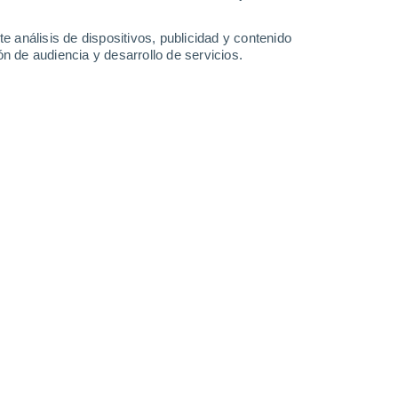
e análisis de dispositivos, publicidad y contenido
n de audiencia y desarrollo de servicios.
s nubes parece que sí podrían hacerlo.
 pero, actualmente, los más sobresalientes
apa de nubes. Esta nubosidad aparece por
mbinan dióxido de azufre y vapor de agua.
ndiciones son muy hostiles
, hasta el punto
plomo, estaño o zinc.
espaciales estadounidenses y soviéticas
lorar Venus, pero ninguna nave ha
de dos horas.
Sin embargo, a unos 50
tmósfera podría ser habitable
. El científico