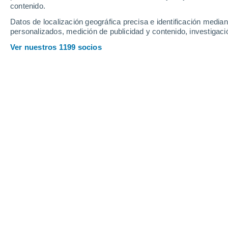
contenido.
Datos de localización geográfica precisa e identificación mediant
personalizados, medición de publicidad y contenido, investigació
Ver nuestros 1199 socios
La superficie del planeta no puede albergar vida, pero la
Venus alberga unos cuantos misterios
residen en su espesa y reflectante c
complejas reacciones químicas que co
En la superficie del planeta las co
de destruir en cuestión de minutos el 
En las últimas décadas, las agencias 
han llevado a cabo misiones para exp
aguantado en su corteza rocosa más 
kilómetros sobre la superficie, la a