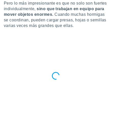
Pero lo más impresionante es que no solo son fuertes
ento u
individualmente,
sino que trabajan en equipo para
 de datos
mover objetos enormes.
Cuando muchas hormigas
er momento
se coordinan, pueden cargar presas, hojas o semillas
ic en
varias veces más grandes que ellas.
o en
 Cookies
en
eb.
y
socios
el
to de
la
 en un
 y/o acceder
 de datos
ara
 anuncios
ar perfiles