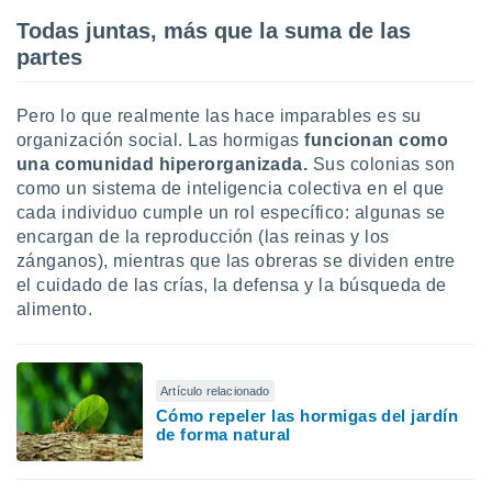
idad
Todas juntas, más que la suma de las
a, utilizar
partes
a
 la
Pero lo que realmente las hace imparables es su
da, crear un
personalizar
organización social. Las hormigas
funcionan como
o, uso de
una comunidad hiperorganizada.
Sus colonias son
a la
como un sistema de inteligencia colectiva en el que
e contenido
cada individuo cumple un rol específico: algunas se
do, medir el
encargan de la reproducción (las reinas y los
 de la
zánganos), mientras que las obreras se dividen entre
medir el
el cuidado de las crías, la defensa y la búsqueda de
 del
 comprender
alimento.
 través de
s o a través
nación de
edentes de
Artículo relacionado
fuentes,
Cómo repeler las hormigas del jardín
y mejora de
de forma natural
os, uso de
ados con el