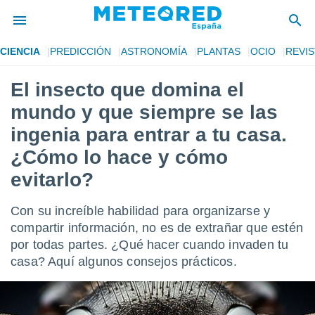
CIENCIA
PREDICCIÓN
ASTRONOMÍA
PLANTAS
OCIO
REVIS
privacidad
El insecto que domina el
o de
tiempo.com)
mundo y que siempre se las
borado por
es para
ingenia para entrar a tu casa.
ue la
¿Cómo lo hace y cómo
 que se
e calidad.
evitarlo?
eder a este
ediante las
opciones:
Con su increíble habilidad para organizarse y
compartir información, no es de extrañar que estén
ookies y
por todas partes. ¿Qué hacer cuando invaden tu
e forma
casa? Aquí algunos consejos prácticos.
d digital
ada, basada
mación