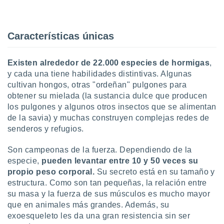
uedes
uestro sitio
.com. En
te
Características únicas
 de que
talarán
e sean
Existen alrededor de 22.000 especies de hormigas
,
para
y cada una tiene habilidades distintivas. Algunas
a
cultivan hongos, otras "ordeñan" pulgones para
por el sitio
obtener su mielada (la sustancia dulce que producen
o se
los pulgones y algunos otros insectos que se alimentan
cookies para
de la savia) y muchas construyen complejas redes de
nto ni para
senderos y refugios.
licidad o
Son campeonas de la fuerza. Dependiendo de la
ado, aunque
especie,
pueden levantar entre 10 y 50 veces su
sualizar
propio peso corporal.
Su secreto está en su tamaño y
general no
estructura. Como son tan pequeñas, la relación entre
ada. Puedes
 instalación
su masa y la fuerza de sus músculos es mucho mayor
y acceder a
que en animales más grandes. Además, su
io web a
exoesqueleto les da una gran resistencia sin ser
ste abono