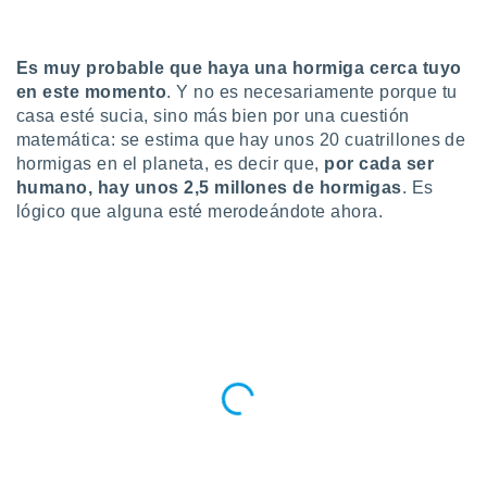
do en
 mismo.
Es muy probable que haya una hormiga cerca tuyo
sultar más
 en nuestra
en este momento
. Y no es necesariamente porque tu
 Cookies
y
casa esté sucia, sino más bien por una cuestión
ualquier
matemática: se estima que hay unos 20 cuatrillones de
hormigas en el planeta, es decir que,
por cada ser
ento
humano, hay unos 2,5 millones de hormigas
. Es
 botón
lógico que alguna esté merodeándote ahora.
ación de
kies
 disponible
e nuestra
.
IVAMENTE,
as
 a cookies
 no aceptar
ón de