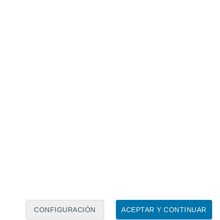
 de noviembre de 2021. Crédito: MNRAS.
cisión la evolución del gas.
Los
e propagación chocó con el viento solar
só una compresión temporal de la estructura
y poco tiempo,
la interacción con las
do el interior de la burbuja
, generando
CONFIGURACIÓN
ACEPTAR Y CONTINUAR
n sus límites exteriores hasta expandirse