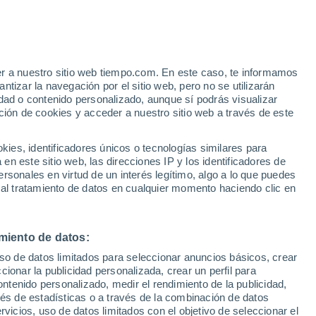
icos
a magnética que creció un veinte por
planeta, calentando su gas interno y
er a nuestro sitio web tiempo.com. En este caso, te informamos
tizar la navegación por el sitio web, pero no se utilizarán
dad o contenido personalizado, aunque sí podrás visualizar
ción de cookies y acceder a nuestro sitio web a través de este
es, identificadores únicos o tecnologías similares para
n este sitio web, las direcciones IP y los identificadores de
rsonales en virtud de un interés legítimo, algo a lo que puedes
 al tratamiento de datos en cualquier momento haciendo clic en
miento de datos:
uso de datos limitados para seleccionar anuncios básicos, crear
ccionar la publicidad personalizada, crear un perfil para
ontenido personalizado, medir el rendimiento de la publicidad,
vés de estadísticas o a través de la combinación de datos
rvicios, uso de datos limitados con el objetivo de seleccionar el