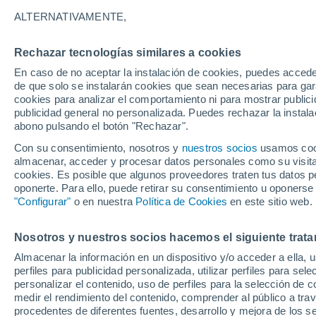
desconcierta a los fís
ALTERNATIVAMENTE,
Una explosión solar generó una burbuj
Rechazar tecnologías similares a cookies
ciento mientras viajaba hacia nuestro 
En caso de no aceptar la instalación de cookies, puedes acced
de que solo se instalarán cookies que sean necesarias para garan
desconcertando a los expertos.
cookies para analizar el comportamiento ni para mostrar publici
publicidad general no personalizada. Puedes rechazar la instala
abono pulsando el botón "Rechazar".
Con su consentimiento, nosotros y
nuestros socios
usamos cooki
almacenar, acceder y procesar datos personales como su visita e
cookies. Es posible que algunos proveedores traten tus datos pe
oponerte. Para ello, puede retirar su consentimiento u oponerse
"Configurar"
o en nuestra
Política de Cookies
en este sitio web.
Nosotros y nuestros socios hacemos el siguiente trata
Almacenar la información en un dispositivo y/o acceder a ella, 
perfiles para publicidad personalizada, utilizar perfiles para sele
personalizar el contenido, uso de perfiles para la selección de c
medir el rendimiento del contenido, comprender al público a tra
procedentes de diferentes fuentes, desarrollo y mejora de los se