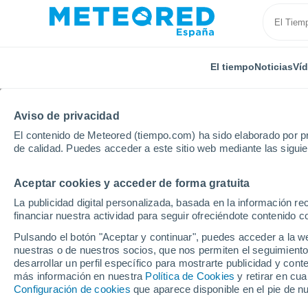
El tiempo
Noticias
Ví
TODAS
ACTUALIDAD
CIENCIA
PREDICCIÓN
ASTR
Aviso de privacidad
El contenido de Meteored (tiempo.com) ha sido elaborado por pr
de calidad. Puedes acceder a este sitio web mediante las sigui
Aceptar cookies y acceder de forma gratuita
La publicidad digital personalizada, basada en la información r
financiar nuestra actividad para seguir ofreciéndote contenido c
Inicio
Noticias
Astronomía
Una tormenta solar s
Pulsando el botón "Aceptar y continuar", puedes acceder a la w
nuestras o de nuestros socios, que nos permiten el seguimiento
desarrollar un perfil específico para mostrarte publicidad y co
Una tormenta solar su
más información en nuestra
Política de Cookies
y retirar en cu
Configuración de cookies
que aparece disponible en el pie de n
"superexpansión" de c