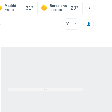
Madrid
Barcelona
Sevilla
31°
29°
Madrid
Barcelona
Sevilla
°C
uí
ísicos