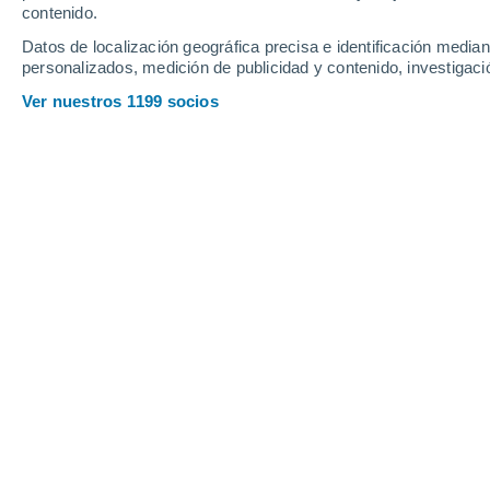
contenido.
Datos de localización geográfica precisa e identificación mediant
personalizados, medición de publicidad y contenido, investigació
Ver nuestros 1199 socios
Las eyecciones de masa coronal se desprenden de la estre
alcanzan la Tierra.
Zeus Valtierra
Meteored México
El Sol está liberando todo el tiemp
viajan en todas direcciones
. A vece
forman gigantescas nubes magnéticas
de estas se dirigen directamente hacia