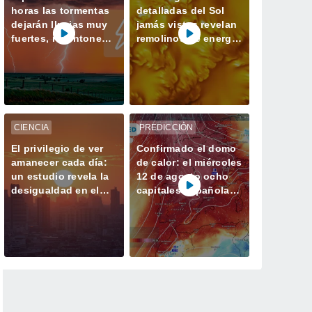
horas las tormentas
detalladas del Sol
dejarán lluvias muy
jamás vistas revelan
fuertes, reventones y
remolinos de energía
pedrisco en las
magnética
comunidades del
norte
CIENCIA
PREDICCIÓN
El privilegio de ver
Confirmado el domo
amanecer cada día:
de calor: el miércoles
un estudio revela la
12 de agosto ocho
desigualdad en el
capitales españolas
acceso a la luz
podrían alcanzar los
natural en las
40 ºC
ciudades