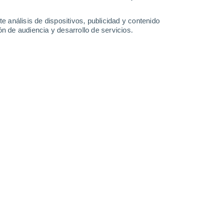
e análisis de dispositivos, publicidad y contenido
n de audiencia y desarrollo de servicios.
lla y viajan en todas direcciones. En ciertas ocasiones
30/06/2026 19:49
6 min
o grandes cantidades de energía que
s, estas erupciones son tan masivas que
 compuestas por plasma caliente, algunas
 nuestro planeta.