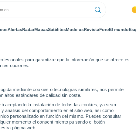
deos
Alertas
Radar
Mapas
Satélites
Modelos
Revista
Foro
El mundo
Esq
ONOMÍA
PLANTAS
OCIO
REVISTA
ofesionales para garantizar que la información que se ofrece es
entes opciones:
ecogida mediante cookies o tecnologías similares, nos permite
on altos estándares de calidad sin coste.
ufre una "superexpansión" de camino a la Tierra y desconcierta a los f
eb aceptando la instalación de todas las cookies, ya sean
 y análisis del comportamiento en el sitio web, así como
ntenido personalizado en función del mismo. Puedes consultar
fre una
alquier momento el consentimiento pulsando el botón
uestra página web.
amino a la Tierra y