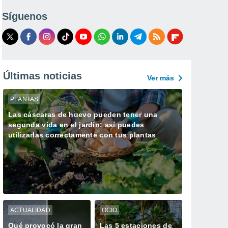
Síguenos
Últimas noticias
Ver más
PLANTAS
Las cáscaras de huevo pueden tener una
segunda vida en el jardín: así puedes
utilizarlas correctamente con tus plantas
ACTUALIDAD
OCIO
Qué provocó la gran
Las 5 estaciones de