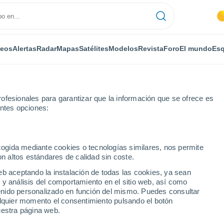
deos
Alertas
Radar
Mapas
Satélites
Modelos
Revista
Foro
El mundo
Esq
ONOMÍA
PLANTAS
OCIO
REVISTA
ofesionales para garantizar que la información que se ofrece es
entes opciones:
ecogida mediante cookies o tecnologías similares, nos permite
on altos estándares de calidad sin coste.
: el fenómeno que en unas horas nos hará ver la Luna llena como nunc
eb aceptando la instalación de todas las cookies, ya sean
 y análisis del comportamiento en el sitio web, así como
ntenido personalizado en función del mismo. Puedes consultar
 el fenómeno que en unas
alquier momento el consentimiento pulsando el botón
uestra página web.
 Luna llena como nunca