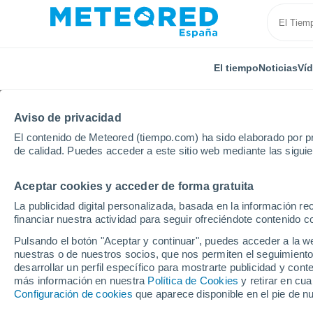
El tiempo
Noticias
Ví
TODAS
ACTUALIDAD
CIENCIA
PREDICCIÓN
ASTR
Aviso de privacidad
El contenido de Meteored (tiempo.com) ha sido elaborado por pr
de calidad. Puedes acceder a este sitio web mediante las sigui
Aceptar cookies y acceder de forma gratuita
La publicidad digital personalizada, basada en la información r
financiar nuestra actividad para seguir ofreciéndote contenido c
Inicio
Noticias
Astronomía
Qué es el lunasticio
Pulsando el botón "Aceptar y continuar", puedes acceder a la w
nuestras o de nuestros socios, que nos permiten el seguimiento
desarrollar un perfil específico para mostrarte publicidad y co
Qué es el lunasticio:
más información en nuestra
Política de Cookies
y retirar en cu
Configuración de cookies
que aparece disponible en el pie de n
horas nos hará ver la