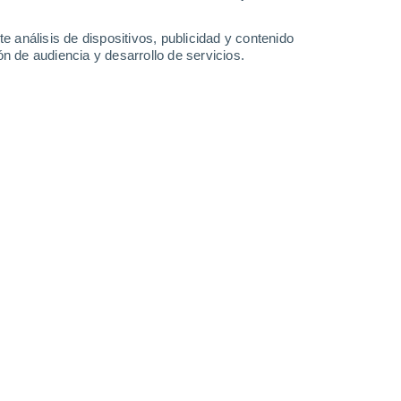
e análisis de dispositivos, publicidad y contenido
n de audiencia y desarrollo de servicios.
le en el hemisferio norte.
025 11:08
5 min
s de la puesta de Sol, se asomará una luna
anzará su punto culminante durante la
 la llamada
Luna de Fresa
, que será
 coincide con un fenómeno astronómico poco
se volverá a repetir hasta el año 2043.