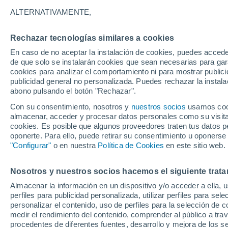
ALTERNATIVAMENTE,
Llega un evento astronómico poco fre
se alza con todo su esplendor hasta lo 
Rechazar tecnologías similares a cookies
además con el lunasticio.
En caso de no aceptar la instalación de cookies, puedes acced
de que solo se instalarán cookies que sean necesarias para garan
cookies para analizar el comportamiento ni para mostrar publici
publicidad general no personalizada. Puedes rechazar la instala
abono pulsando el botón "Rechazar".
Con su consentimiento, nosotros y
nuestros socios
usamos cooki
almacenar, acceder y procesar datos personales como su visita e
cookies. Es posible que algunos proveedores traten tus datos pe
oponerte. Para ello, puede retirar su consentimiento u oponerse
"Configurar"
o en nuestra
Política de Cookies
en este sitio web.
Nosotros y nuestros socios hacemos el siguiente trata
Almacenar la información en un dispositivo y/o acceder a ella, 
perfiles para publicidad personalizada, utilizar perfiles para sele
personalizar el contenido, uso de perfiles para la selección de c
medir el rendimiento del contenido, comprender al público a tra
procedentes de diferentes fuentes, desarrollo y mejora de los se