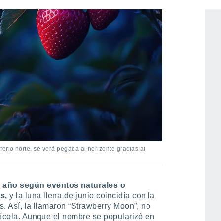
erio norte, se verá pegada al horizonte gracias al
l año según eventos naturales o
s,
y la luna llena de junio coincidía con la
es. Así, la llamaron “Strawberry Moon”, no
grícola. Aunque el nombre se popularizó en