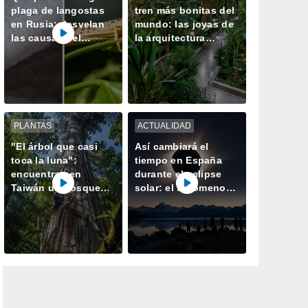
plaga de langostas
tren más bonitas del
en Rusia: desvelan
mundo: las joyas de
las causas del
la arquitectura
gigantesco enjambre
donde da gusto
que invadió
perder el viaje
Daguestán
PLANTAS
ACTUALIDAD
"El árbol que casi
Así cambiará el
toca la luna":
tiempo en España
encuentran en
durante el eclipse
Taiwán un bosque
solar: el fenómeno
perdido con el
atmosférico que
ejemplar más alto de
durará solo unos
Asia
minutos