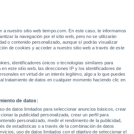
cuente y hermoso: la Luna de Fresa, que
más alto del cielo invernal, coincidiendo
er a nuestro sitio web tiempo.com. En este caso, te informamos
tizar la navegación por el sitio web, pero no se utilizarán
dad o contenido personalizado, aunque sí podrás visualizar
ción de cookies y acceder a nuestro sitio web a través de este
es, identificadores únicos o tecnologías similares para
n este sitio web, las direcciones IP y los identificadores de
rsonales en virtud de un interés legítimo, algo a lo que puedes
 al tratamiento de datos en cualquier momento haciendo clic en
miento de datos:
uso de datos limitados para seleccionar anuncios básicos, crear
ccionar la publicidad personalizada, crear un perfil para
ontenido personalizado, medir el rendimiento de la publicidad,
vés de estadísticas o a través de la combinación de datos
rvicios, uso de datos limitados con el objetivo de seleccionar el