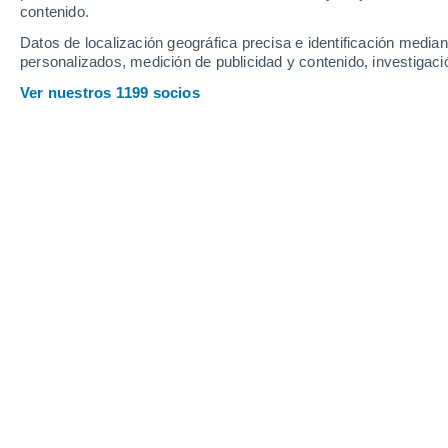
contenido.
Datos de localización geográfica precisa e identificación mediant
personalizados, medición de publicidad y contenido, investigació
Ver nuestros 1199 socios
En unas horas la Luna nos ofrecerá un espectáculo increíb
Mariela de Diego
10/06/2
Meteored Argentina
Este martes 10 de junio, justo despué
llena especial, aunque en España alc
mañana del miércoles 11 de junio. Es
diferente a otras lunas llenas porque
habitual:
el lunasticio mayor, que no 