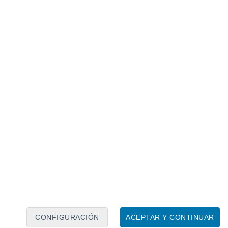
hemisferio norte,
el lunasticio mayor
 puede verse durante un ciclo completo
.
Fresa"
en tonos anaranjados y rojizos.
Pero el
que ver con la coloración del astro
.
e América del Norte, especialmente de las
CONFIGURACIÓN
ACEPTAR Y CONTINUAR