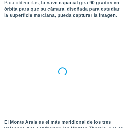
Para obtenerlas,
la nave espacial gira 90 grados en
ento u
órbita para que su cámara, diseñada para estudiar
 de datos
la superficie marciana, pueda capturar la imagen.
er momento
ic en
o en
 Cookies
en
eb.
y
socios
el
to de
la
 en un
 y/o acceder
 de datos
ara
 anuncios
El Monte Arsia es el más meridional de los tres
ar perfiles