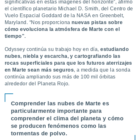
 seleccionar
significativas en estas imágenes del horizonte”, afirmó
o.
el científico planetario Michael D. Smith, del Centro de
Vuelo Espacial Goddard de la NASA en Greenbelt,
calización
precisa e
Maryland. “Nos proporciona
nuevas pistas sobre
ión mediante
cómo evoluciona la atmósfera de Marte con el
tiempo”.
, publicidad
Odyssey continúa su trabajo hoy en día,
estudiando
dos,
nubes, niebla y escarcha, y cartografiando las
 publicidad
rocas superficiales para que los futuros aterrizajes
,
ón de
en Marte sean más seguros
, a medida que la sonda
 desarrollo
continúa ampliando sus más de 100 mil órbitas
s.
alrededor del Planeta Rojo.
tros 1199
ios
Comprender las nubes de Marte es
particularmente importante para
comprender el clima del planeta y cómo
se producen fenómenos como las
tormentas de polvo.