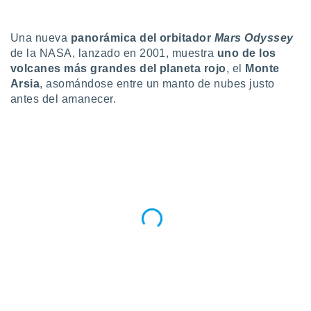
do en
 mismo.
Una nueva
panorámica del orbitador
Mars Odyssey
sultar más
de la NASA, lanzado en 2001, muestra
uno de los
 en nuestra
volcanes más grandes del planeta rojo
, el
Monte
 Cookies
y
Arsia
, asomándose entre un manto de nubes justo
ualquier
antes del amanecer.
ento
 botón
ación de
kies
 disponible
e nuestra
.
IVAMENTE,
as
 a cookies
 no aceptar
ón de