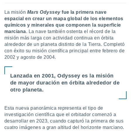
 botón
.
La misión
Mars Odyssey
fue la primera nave
espacial en crear un mapa global de los elementos
nto,
químicos y minerales que componen la superficie
marciana
. La nave también ostenta el récord de la
cios
misión más larga con actividad continua en órbita
kies,
alrededor de un planeta distinto de la Tierra. Completó
ores únicos
con éxito su misión científica principal entre febrero de
as similares
2002 y agosto de 2004.
nar,
rocesar
onales como
 este sitio
Lanzada en 2001, Odyssey es la misión
recciones IP
de mayor duración en órbita alrededor de
ficadores de
otro planeta.
 posible
s
 traten tus
nales en
Esta nueva panorámica representa el tipo de
 interés
investigación científica que el orbitador comenzó a
go a lo que
desarrollar en 2023, cuando capturó la primera de sus
nerte. Para
cuatro imágenes a gran altitud del horizonte marciano.
retirar su