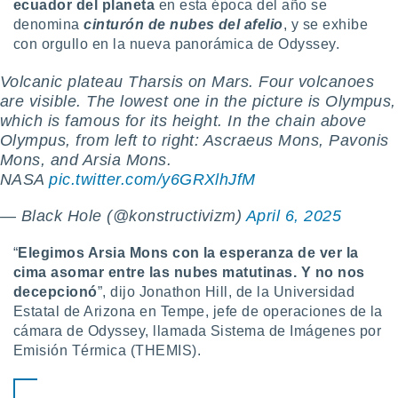
ecuador del planeta
en esta época del año se
denomina
cinturón de nubes del afelio
, y se exhibe
con orgullo en la nueva panorámica de Odyssey.
Volcanic plateau Tharsis on Mars. Four volcanoes
are visible. The lowest one in the picture is Olympus,
which is famous for its height. In the chain above
Olympus, from left to right: Ascraeus Mons, Pavonis
Mons, and Arsia Mons.
NASA
pic.twitter.com/y6GRXlhJfM
— Black Hole (@konstructivizm)
April 6, 2025
“
Elegimos Arsia Mons con la esperanza de ver la
cima asomar entre las nubes matutinas. Y no nos
decepcionó
”, dijo Jonathon Hill, de la Universidad
Estatal de Arizona en Tempe, jefe de operaciones de la
cámara de Odyssey, llamada Sistema de Imágenes por
Emisión Térmica (THEMIS).