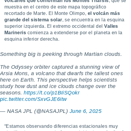
volcanes que conforman los Montes Tharsis
, que se
idad
muestra en el centro de este mapa topográfico
a, utilizar
recortado de Marte. El Monte Olimpo,
el volcán más
a
grande del sistema solar
, se encuentra en la esquina
 la
superior izquierda. El extremo occidental del
Valles
da, crear un
Marineris
comienza a extenderse por el planeta en la
personalizar
esquina inferior derecha.
o, uso de
a la
Something big is peeking through Martian clouds.
e contenido
do, medir el
 de la
The Odyssey orbiter captured a stunning view of
medir el
Arsia Mons, a volcano that dwarfs the tallest ones
 del
here on Earth. This perspective helps scientists
 comprender
study how dust and ice clouds change over the
 través de
seasons.
https://t.co/p1BIiSQokr
s o a través
nación de
pic.twitter.com/SxvGJE6itw
edentes de
fuentes,
— NASA JPL (@NASAJPL)
June 6, 2025
y mejora de
os, uso de
ados con el
“Estamos observando diferencias estacionales muy