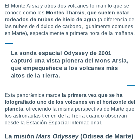
uedes
El Monte Arsia y otros dos volcanes forman lo que se
uestro sitio
conoce como los
Montes Tharsis, que suelen estar
.com. En
rodeados de nubes de hielo de agua
(a diferencia de
te
 de que
las nubes de dióxido de carbono, igualmente comunes
talarán
en Marte), especialmente a primera hora de la mañana.
e sean
para
a
La sonda espacial Odyssey de 2001
por el sitio
capturó una vista pionera del Mons Arsia,
o se
cookies para
que empequeñece a los volcanes más
altos de la Tierra.
nto ni para
licidad o
Esta panorámica marca
la primera vez que se ha
ado, aunque
fotografiado uno de los volcanes en el horizonte del
sualizar
general no
planeta
, ofreciendo la misma perspectiva de Marte que
ada. Puedes
los astronautas tienen de la Tierra cuando observan
 instalación
desde la Estación Espacial Internacional.
y acceder a
io web a
La misión
Mars Odyssey
(Odisea de Marte)
ste abono