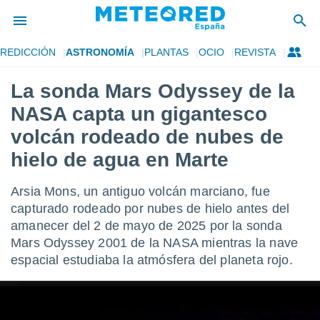
REDICCIÓN
ASTRONOMÍA
PLANTAS
OCIO
REVISTA
privacidad
La sonda Mars Odyssey de la
o de
tiempo.com)
NASA capta un gigantesco
borado por
es para
volcán rodeado de nubes de
ue la
hielo de agua en Marte
 que se
e calidad.
eder a este
Arsia Mons, un antiguo volcán marciano, fue
ediante las
capturado rodeado por nubes de hielo antes del
opciones:
amanecer del 2 de mayo de 2025 por la sonda
ookies y
Mars Odyssey 2001 de la NASA mientras la nave
e forma
espacial estudiaba la atmósfera del planeta rojo.
d digital
ada, basada
mación