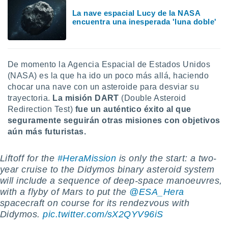
 botón
La nave espacial Lucy de la NASA
.
encuentra una inesperada 'luna doble'
nto,
cios
De momento la Agencia Espacial de Estados Unidos
kies,
(NASA) es la que ha ido un poco más allá, haciendo
ores únicos
chocar una nave con un asteroide para desviar su
as similares
trayectoria.
La misión DART
(Double Asteroid
nar,
Redirection Test)
fue un auténtico éxito al que
rocesar
onales como
seguramente seguirán otras misiones con objetivos
 este sitio
aún más futuristas.
recciones IP
ficadores de
Liftoff for the
#HeraMission
is only the start: a two-
 posible
s
year cruise to the Didymos binary asteroid system
 traten tus
will include a sequence of deep-space manoeuvres,
nales en
with a flyby of Mars to put the
@ESA_Hera
 interés
spacecraft on course for its rendezvous with
go a lo que
Didymos.
pic.twitter.com/sX2QYV96iS
nerte. Para
retirar su