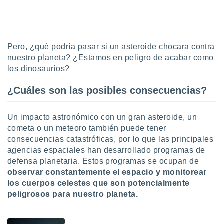
uedes
uestro sitio
.com. En
te
 de que
Pero, ¿qué podría pasar si un asteroide chocara contra
talarán
nuestro planeta? ¿Estamos en peligro de acabar como
e sean
los dinosaurios?
para
a
por el sitio
¿Cuáles son las posibles consecuencias?
o se
cookies para
Un impacto astronómico con un gran asteroide, un
nto ni para
cometa o un meteoro también puede tener
licidad o
consecuencias catastróficas, por lo que las principales
agencias espaciales han desarrollado programas de
ado, aunque
defensa planetaria. Estos programas se ocupan de
sualizar
observar constantemente el espacio y monitorear
general no
los cuerpos celestes que son potencialmente
ada. Puedes
 instalación
peligrosos para nuestro planeta.
y acceder a
io web a
ste abono