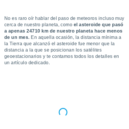
do en
 mismo.
No es raro oír hablar del paso de meteoros incluso muy
sultar más
 en nuestra
cerca de nuestro planeta, como
el asteroide que pasó
 Cookies
y
a apenas 24710 km de nuestro planeta hace menos
ualquier
de un mes.
En aquella ocasión, la distancia mínima a
la Tierra que alcanzó el asteroide fue menor que la
ento
distancia a la que se posicionan los satélites
 botón
geoestacionarios y te contamos todos los detalles en
ación de
kies
un artículo dedicado.
 disponible
e nuestra
.
IVAMENTE,
as
 a cookies
 no aceptar
ón de