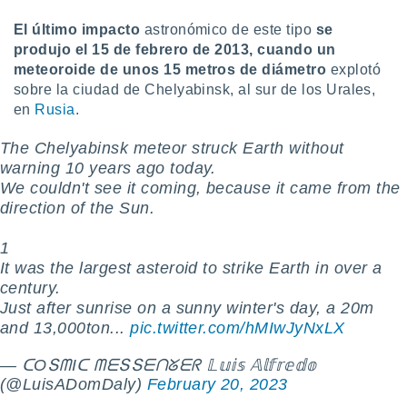
El último impacto
astronómico de este tipo
se
produjo el 15 de febrero de 2013, cuando un
meteoroide de unos 15 metros de diámetro
explotó
sobre la ciudad de Chelyabinsk, al sur de los Urales,
en
Rusia
.
The Chelyabinsk meteor struck Earth without
warning 10 years ago today.
We couldn't see it coming, because it came from the
direction of the Sun.
1️
It was the largest asteroid to strike Earth in over a
century.
Just after sunrise on a sunny winter's day, a 20m
and 13,000ton...
pic.twitter.com/hMIwJyNxLX
— ᑕOՏᗰIᑕ ᗰᗴՏՏᗴᑎᘜᗴᖇ 𝕃𝕦𝕚𝕤 𝔸𝕝𝕗𝕣𝕖𝕕𝕠
(@LuisADomDaly)
February 20, 2023