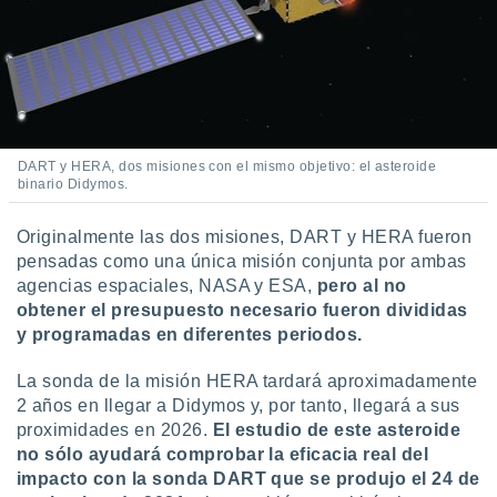
 seleccionar
o.
calización
precisa e
ión mediante
, publicidad
DART y HERA, dos misiones con el mismo objetivo: el asteroide
dos,
binario Didymos.
 publicidad
,
Originalmente las dos misiones, DART y HERA fueron
ón de
pensadas como una única misión conjunta por ambas
 desarrollo
agencias espaciales, NASA y ESA,
pero al no
s.
obtener el presupuesto necesario fueron divididas
tros 1199
y programadas en diferentes periodos.
ios
La sonda de la misión HERA tardará aproximadamente
2 años en llegar a Didymos y, por tanto, llegará a sus
proximidades en 2026.
El estudio de este asteroide
no sólo ayudará comprobar la eficacia real del
impacto con la sonda DART que se produjo el 24 de