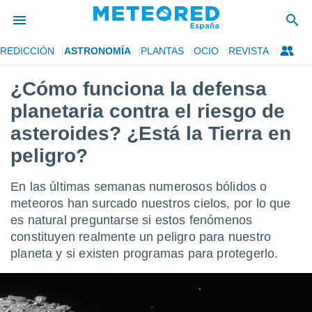
REDICCIÓN
ASTRONOMÍA
PLANTAS
OCIO
REVISTA
privacidad
¿Cómo funciona la defensa
o de
tiempo.com)
planetaria contra el riesgo de
borado por
es para
asteroides? ¿Está la Tierra en
ue la
peligro?
 que se
e calidad.
eder a este
En las últimas semanas numerosos bólidos o
ediante las
meteoros han surcado nuestros cielos, por lo que
opciones:
es natural preguntarse si estos fenómenos
ookies y
constituyen realmente un peligro para nuestro
e forma
planeta y si existen programas para protegerlo.
d digital
ada, basada
mación