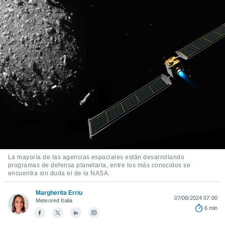
ediante
ecnologías
nos permite
estra
ara seguir
e contenido
stándares
ACEPTAR
sin coste.
Y
CONTINUAR
 botón
continuar",
der a la
CONFIGURACIÓN
ndo la
 de todas
, ya sean
de nuestros
 nos
La mayoría de las agencias espaciales están desarrollando
programas de defensa planetaria, entre los más conocidos se
 y análisis
encuentra sin duda el de la NASA.
tamiento en
b, así como
Margherita Erriu
07/06/2024 07:00
un perfil
Meteored Italia
6 min
para
ublicidad y