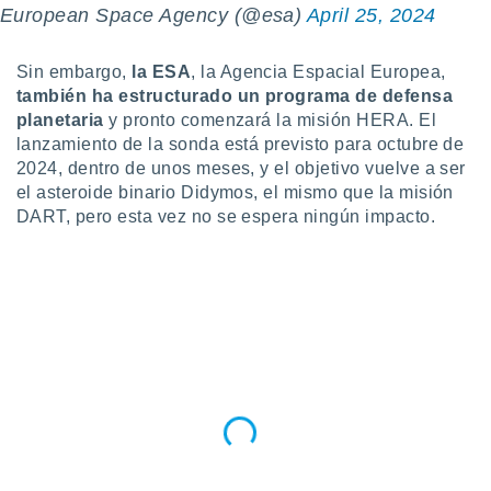
European Space Agency (@esa)
April 25, 2024
ento u
 de datos
Sin embargo,
la ESA
, la Agencia Espacial Europea,
er momento
también ha estructurado un programa de defensa
ic en
planetaria
y pronto comenzará la misión HERA. El
o en
lanzamiento de la sonda está previsto para octubre de
 Cookies
en
2024, dentro de unos meses, y el objetivo vuelve a ser
eb.
el asteroide binario Didymos, el mismo que la misión
DART, pero esta vez no se espera ningún impacto.
y
socios
el
to de
la
 en un
 y/o acceder
 de datos
ara
 anuncios
ar perfiles