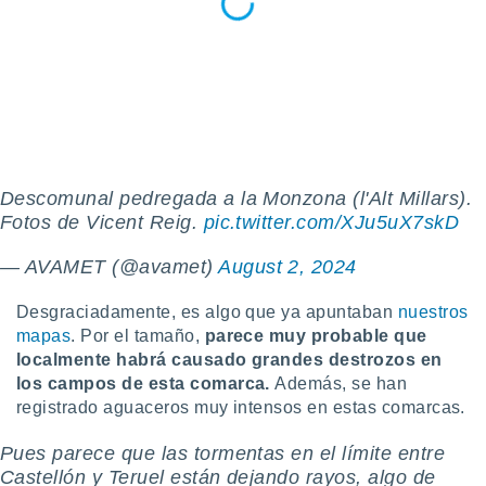
 botón
.
nto,
cios
kies,
ores únicos
as similares
Descomunal pedregada a la Monzona (l'Alt Millars).
nar,
Fotos de Vicent Reig.
pic.twitter.com/XJu5uX7skD
rocesar
onales como
— AVAMET (@avamet)
August 2, 2024
 este sitio
recciones IP
Desgraciadamente, es algo que ya apuntaban
nuestros
ficadores de
mapas
. Por el tamaño,
parece muy probable que
 posible
s
localmente habrá causado grandes destrozos en
 traten tus
los campos de esta comarca.
Además, se han
nales en
registrado aguaceros muy intensos en estas comarcas.
 interés
go a lo que
Pues parece que las tormentas en el límite entre
nerte. Para
Castellón y Teruel están dejando rayos, algo de
retirar su