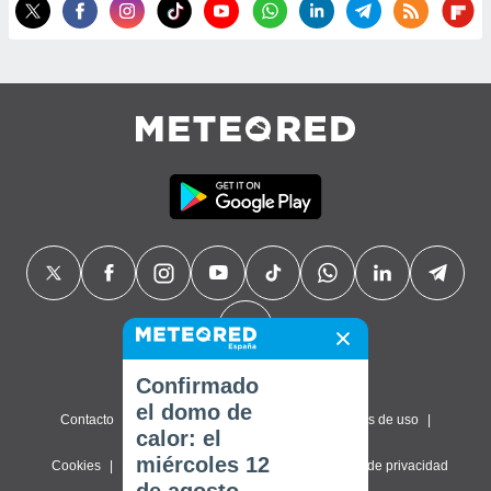
Confirmado
el domo de
Contacto
Sobre nosotros
FAQ
Términos de uso
calor: el
miércoles 12
Cookies
Política de privacidad
Configuración de privacidad