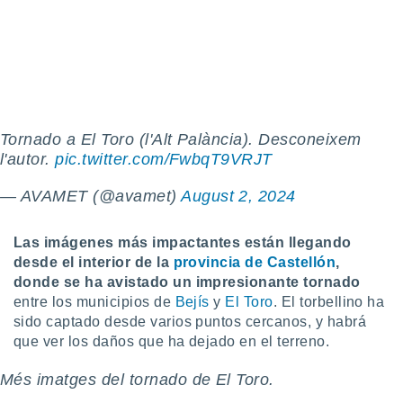
do en
 mismo.
sultar más
 en nuestra
 Cookies
y
ualquier
Tornado a El Toro (l'Alt Palància). Desconeixem
ento
l'autor.
pic.twitter.com/FwbqT9VRJT
 botón
ación de
kies
— AVAMET (@avamet)
August 2, 2024
 disponible
e nuestra
Las imágenes más impactantes están llegando
.
desde el interior de la
provincia de Castellón
,
IVAMENTE,
donde se ha avistado un impresionante tornado
entre los municipios de
Bejís
y
El Toro
. El torbellino ha
sido captado desde varios puntos cercanos, y habrá
as
que ver los daños que ha dejado en el terreno.
 a cookies
 no aceptar
Més imatges del tornado de El Toro.
ón de