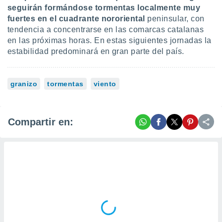
idad
seguirán formándose tormentas localmente muy
a, utilizar
fuertes en el cuadrante nororiental
peninsular, con
a
tendencia a concentrarse en las comarcas catalanas
 la
en las próximas horas. En estas siguientes jornadas la
estabilidad predominará en gran parte del país.
da, crear un
personalizar
o, uso de
a la
granizo
tormentas
viento
e contenido
do, medir el
 de la
medir el
Compartir en:
 del
 comprender
 través de
s o a través
nación de
edentes de
fuentes,
y mejora de
os, uso de
ados con el