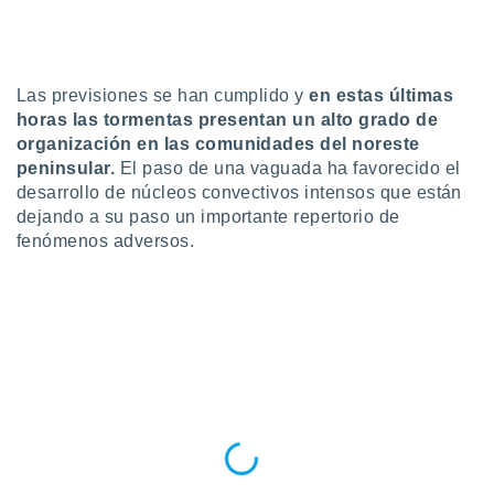
ediante
ecnologías
nos permite
estra
ara seguir
Las previsiones se han cumplido y
en estas últimas
e contenido
horas las tormentas presentan un alto grado de
stándares
ACEPTAR
organización en las comunidades del noreste
sin coste.
Y
peninsular.
El paso de una vaguada ha favorecido el
CONTINUAR
 botón
desarrollo de núcleos convectivos intensos que están
continuar",
dejando a su paso un importante repertorio de
der a la
CONFIGURACIÓN
fenómenos adversos.
ndo la
 de todas
, ya sean
de nuestros
 nos
 y análisis
tamiento en
b, así como
un perfil
para
ublicidad y