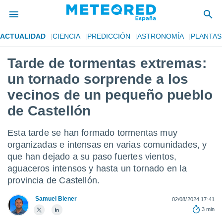
ACTUALIDAD
CIENCIA
PREDICCIÓN
ASTRONOMÍA
PLANTAS
privacidad
Tarde de tormentas extremas:
o de
tiempo.com)
un tornado sorprende a los
borado por
es para
vecinos de un pequeño pueblo
ue la
de Castellón
 que se
e calidad.
eder a este
Esta tarde se han formado tormentas muy
ediante las
organizadas e intensas en varias comunidades, y
opciones:
que han dejado a su paso fuertes vientos,
ookies y
aguaceros intensos y hasta un tornado en la
e forma
provincia de Castellón.
d digital
Samuel Biener
02/08/2024 17:41
ada, basada
3 min
mación