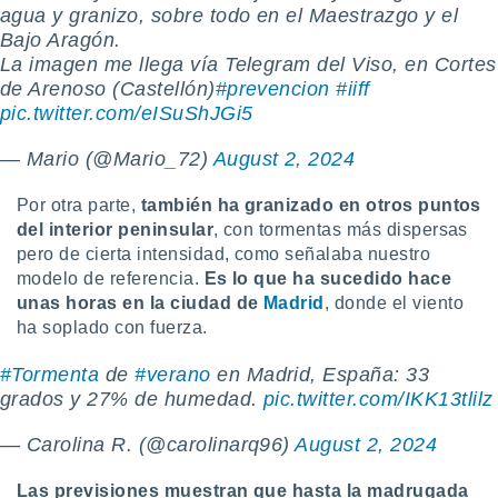
agua y granizo, sobre todo en el Maestrazgo y el
ento u
Bajo Aragón.
 de datos
La imagen me llega vía Telegram del Viso, en Cortes
er momento
de Arenoso (Castellón)
#prevencion
#iiff
ic en
pic.twitter.com/eISuShJGi5
o en
— Mario (@Mario_72)
August 2, 2024
 Cookies
en
eb.
Por otra parte,
también ha granizado en otros puntos
y
del interior peninsula
r
, con tormentas más dispersas
socios
pero de cierta intensidad, como señalaba nuestro
el
modelo de referencia.
Es lo que ha sucedido hace
unas horas en la ciudad de
Madrid
, donde el viento
to de
ha soplado con fuerza.
la
#Tormenta
de
#verano
en Madrid, España: 33
 en un
grados y 27% de humedad.
pic.twitter.com/IKK13tlilz
 y/o acceder
 de datos
— Carolina R. (@carolinarq96)
August 2, 2024
ara
 anuncios
Las previsiones muestran que hasta la madrugada
ar perfiles