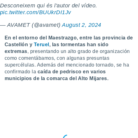
uedes
Desconeixem qui és l'autor del vídeo.
uestro sitio
pic.twitter.com/BUUkrDI1Jv
.com. En
te
— AVAMET (@avamet)
August 2, 2024
 de que
talarán
e sean
En el entorno del Maestrazgo, entre las provincia de
para
Castellón y
Teruel
, las tormentas han sido
a
extremas
, presentando un alto grado de organización
por el sitio
como comentábamos, con algunas presuntas
o se
supercélulas. Además del mencionado tornado, se ha
cookies para
confirmado la
caída de pedrisco en varios
nto ni para
municipios de la comarca del Alto Mijares.
licidad o
ado, aunque
sualizar
general no
ada. Puedes
 instalación
y acceder a
io web a
ste abono