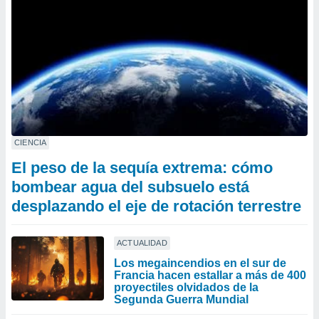
CIENCIA
El peso de la sequía extrema: cómo
bombear agua del subsuelo está
desplazando el eje de rotación terrestre
ACTUALIDAD
Los megaincendios en el sur de
Francia hacen estallar a más de 400
proyectiles olvidados de la
Segunda Guerra Mundial