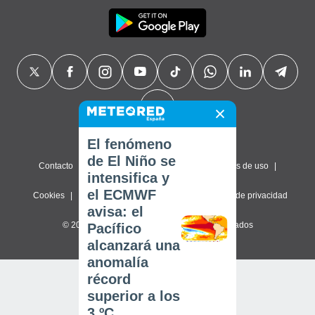
El fenómeno
de El Niño se
Contacto
Sobre nosotros
FAQ
Términos de uso
intensifica y
el ECMWF
Cookies
Política de privacidad
Configuración de privacidad
avisa: el
© 2026 Meteored. Todos los derechos reservados
Pacífico
alcanzará una
anomalía
récord
superior a los
3 ºC