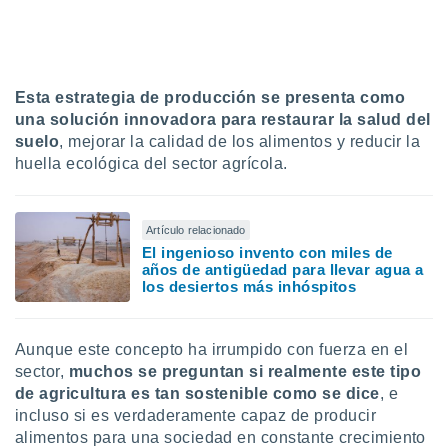
uedes
uestro sitio
.com. En
te
 de que
Esta estrategia de producción se presenta como
talarán
una solución innovadora para restaurar la salud del
e sean
para
suelo
, mejorar la calidad de los alimentos y reducir la
a
huella ecológica del sector agrícola.
por el sitio
o se
cookies para
Artículo relacionado
El ingenioso invento con miles de
nto ni para
años de antigüedad para llevar agua a
licidad o
los desiertos más inhóspitos
ado, aunque
sualizar
general no
Aunque este concepto ha irrumpido con fuerza en el
ada. Puedes
sector,
muchos se preguntan si realmente este tipo
 instalación
de agricultura es tan sostenible como se dice
, e
y acceder a
incluso si es verdaderamente capaz de producir
io web a
alimentos para una sociedad en constante crecimiento
ste abono