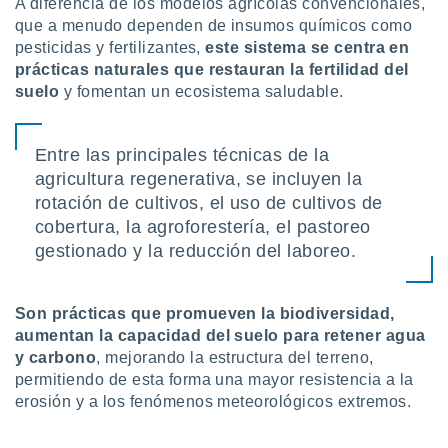
A diferencia de los modelos agrícolas convencionales,
ento u
que a menudo dependen de insumos químicos como
pesticidas y fertilizantes,
este sistema se centra en
 de datos
prácticas naturales que restauran la fertilidad del
er momento
ic en
suelo
y fomentan un ecosistema saludable.
o en
 Cookies
en
Entre las principales técnicas de la
eb.
agricultura regenerativa, se incluyen la
rotación de cultivos, el uso de cultivos de
y
socios
cobertura, la agroforestería, el pastoreo
el
gestionado y la reducción del laboreo.
to de
Son prácticas que promueven la biodiversidad,
la
aumentan la capacidad del suelo para retener agua
 en un
y carbono
, mejorando la estructura del terreno,
 y/o acceder
permitiendo de esta forma una mayor resistencia a la
 de datos
erosión y a los fenómenos meteorológicos extremos.
ara
 anuncios
ar perfiles