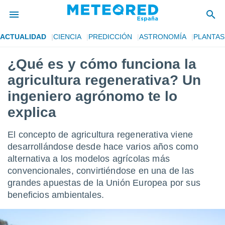
ACTUALIDAD
CIENCIA
PREDICCIÓN
ASTRONOMÍA
PLANTAS
privacidad
¿Qué es y cómo funciona la
o de
tiempo.com)
agricultura regenerativa? Un
borado por
es para
ingeniero agrónomo te lo
ue la
explica
 que se
e calidad.
eder a este
El concepto de agricultura regenerativa viene
ediante las
desarrollándose desde hace varios años como
opciones:
alternativa a los modelos agrícolas más
ookies y
convencionales, convirtiéndose en una de las
e forma
grandes apuestas de la Unión Europea por sus
beneficios ambientales.
d digital
ada, basada
mación