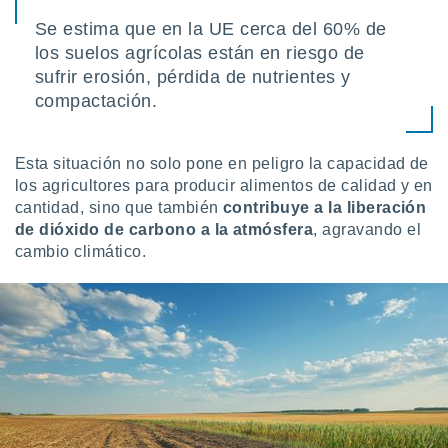
 seleccionar
o.
Se estima que en la UE cerca del 60% de
los suelos agrícolas están en riesgo de
calización
precisa e
sufrir erosión, pérdida de nutrientes y
ión mediante
compactación.
, publicidad
Esta situación no solo pone en peligro la capacidad de
dos,
 publicidad
los agricultores para producir alimentos de calidad y en
,
cantidad, sino que también
contribuye a la liberación
ón de
de dióxido de carbono a la atmósfera
, agravando el
 desarrollo
cambio climático.
s.
tros 1199
ios