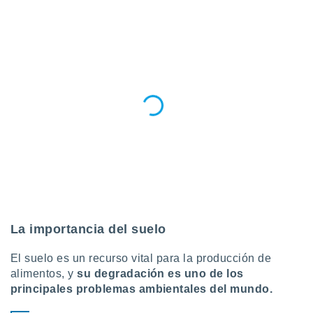
idad
a, utilizar
a
 la
da, crear un
personalizar
o, uso de
a la
e contenido
do, medir el
 de la
medir el
 del
 comprender
 través de
s o a través
La importancia del suelo
nación de
edentes de
El suelo es un recurso vital para la producción de
fuentes,
alimentos, y
su degradación es uno de los
y mejora de
os, uso de
principales problemas ambientales del mundo.
ados con el