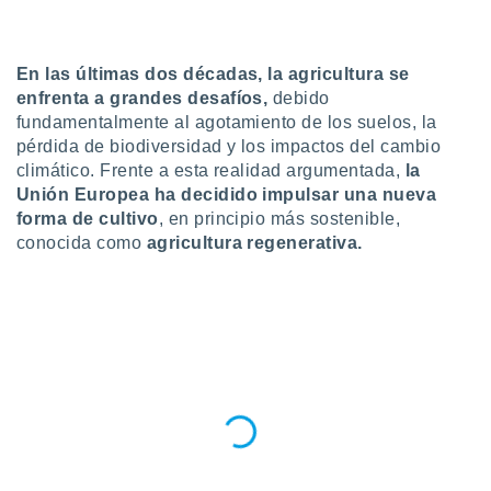
do en
 mismo.
sultar más
En las últimas dos décadas,
la agricultura se
 en nuestra
enfrenta a grandes desafíos,
debido
 Cookies
y
fundamentalmente al agotamiento de los suelos, la
ualquier
pérdida de biodiversidad y los impactos del cambio
climático. Frente a esta realidad argumentada,
la
ento
Unión Europea ha decidido impulsar una nueva
 botón
ación de
forma de cultivo
, en principio más sostenible,
kies
conocida como
agricultura regenerativa.
 disponible
e nuestra
.
IVAMENTE,
as
 a cookies
 no aceptar
ón de