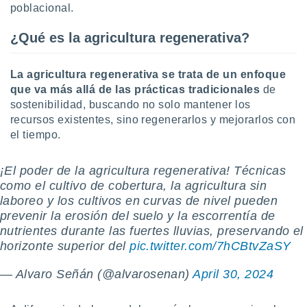
poblacional.
 botón
.
¿Qué es la agricultura regenerativa?
nto,
La agricultura regenerativa se trata de un enfoque
cios
que va más allá de las prácticas tradicionales
de
kies,
sostenibilidad, buscando no solo mantener los
ores únicos
recursos existentes, sino regenerarlos y mejorarlos con
as similares
el tiempo.
nar,
rocesar
onales como
¡El poder de la agricultura regenerativa! Técnicas
 este sitio
como el cultivo de cobertura, la agricultura sin
recciones IP
laboreo y los cultivos en curvas de nivel pueden
ficadores de
 posible
prevenir la erosión del suelo y la escorrentía de
s
nutrientes durante las fuertes lluvias, preservando el
 traten tus
horizonte superior del
pic.twitter.com/7hCBtvZaSY
nales en
 interés
— Alvaro Señán (@alvarosenan)
April 30, 2024
go a lo que
nerte. Para
retirar su