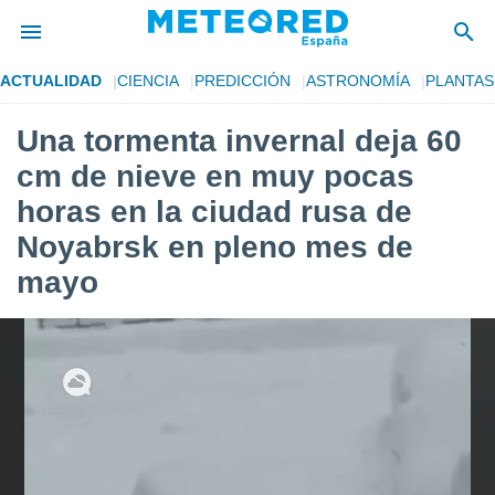
ACTUALIDAD
CIENCIA
PREDICCIÓN
ASTRONOMÍA
PLANTAS
privacidad
Una tormenta invernal deja 60
o de
tiempo.com)
cm de nieve en muy pocas
borado por
es para
horas en la ciudad rusa de
ue la
Noyabrsk en pleno mes de
 que se
e calidad.
mayo
eder a este
ediante las
opciones:
ookies y
e forma
d digital
ada, basada
mación