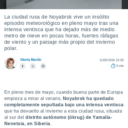
do en
 mismo.
La ciudad rusa de Noyabrsk vive un insólito
sultar más
episodio meteorológico en pleno mayo tras una
 en nuestra
intensa ventisca que ha dejado más de medio
 Cookies
y
ualquier
metro de nieve en pocas horas, fuertes ráfagas
de viento y un paisaje más propio del invierno
ento
polar.
 botón
ación de
Gloria Martín
11/05/2026 19:05
kies
5 min
 disponible
e nuestra
.
IVAMENTE,
En pleno mes de mayo, cuando buena parte de Europa
empieza a mirar al verano,
Noyabrsk
h
a quedado
completamente sepultada bajo una intensa ventisca
as
que ha devuelto al invierno a esta ciudad rusa, situada
 a cookies
al sur del
distrito autónomo (ókrug) de Yamalia-
 no aceptar
Nenetsia, en Siberia
.
ón de