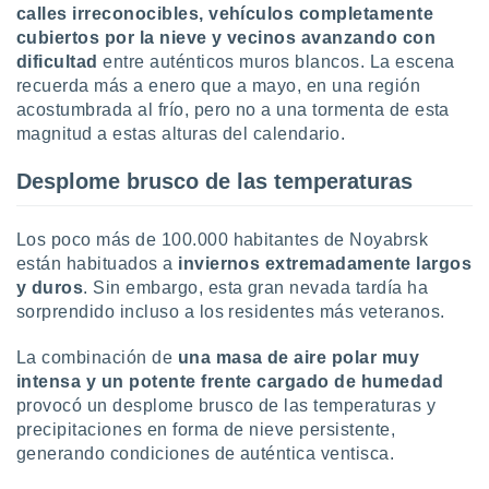
calles irreconocibles, vehículos completamente
 botón
.
cubiertos por la nieve y vecinos avanzando con
dificultad
entre auténticos muros blancos. La escena
recuerda más a enero que a mayo, en una región
nto,
acostumbrada al frío, pero no a una tormenta de esta
cios
magnitud a estas alturas del calendario.
kies,
ores únicos
Desplome brusco de las temperaturas
as similares
nar,
rocesar
Los poco más de 100.000 habitantes de Noyabrsk
onales como
están habituados a
inviernos extremadamente largos
 este sitio
y duros
. Sin embargo, esta gran nevada tardía ha
recciones IP
sorprendido incluso a los residentes más veteranos.
ficadores de
 posible
La combinación de
una masa de aire polar muy
s
 traten tus
intensa y un potente frente cargado de humedad
nales en
provocó un desplome brusco de las temperaturas y
 interés
precipitaciones en forma de nieve persistente,
go a lo que
generando condiciones de auténtica ventisca.
nerte. Para
retirar su