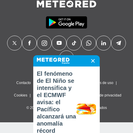
El fenómeno
de El Niño se
Contacto
Sobre nosotros
FAQ
Términos de uso
intensifica y
el ECMWF
Cookies
Política de privacidad
Configuración de privacidad
avisa: el
© 2026 Meteored. Todos los derechos reservados
Pacífico
alcanzará una
anomalía
récord