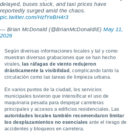
delayed, buses stuck, and taxi prices have
idad
a, utilizar
reportedly surged amid the chaos.
a
pic.twitter.com/HzfYeBH4r3
 la
— Brian McDonald (@BrianMcDonaldIE)
May 11,
da, crear un
2026
personalizar
o, uso de
a la
Según diversas informaciones locales y tal y como
e contenido
muestran diversas grabaciones que se han hecho
do, medir el
virales,
las ráfagas de viento redujeron
 de la
drásticamente la visibilidad
, complicando tanto la
medir el
circulación como las tareas de limpieza urbana.
 del
 comprender
 través de
En varios puntos de la ciudad, los servicios
s o a través
municipales tuvieron que intensificar el uso de
nación de
maquinaria pesada para despejar carreteras
edentes de
principales y accesos a edificios residenciales. Las
fuentes,
autoridades locales también recomendaron limitar
y mejora de
los desplazamientos no esenciales
ante el riesgo de
os, uso de
ados con el
accidentes y bloqueos en carretera.