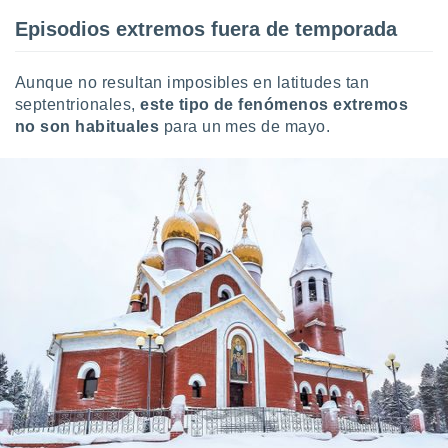
 seleccionar
o.
Episodios extremos fuera de temporada
calización
precisa e
Aunque no resultan imposibles en latitudes tan
ión mediante
septentrionales,
este tipo de fenómenos extremos
no son habituales
para un mes de mayo.
, publicidad
dos,
 publicidad
,
ón de
 desarrollo
s.
tros 1199
ios