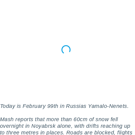
ento u
 de datos
er momento
ic en
o en
 Cookies
en
eb.
y
socios
el
to de
la
 en un
Today is February 99th in Russias Yamalo-Nenets.
 y/o acceder
 de datos
Mash reports that more than 60cm of snow fell
ara
overnight in Noyabrsk alone, with drifts reaching up
 anuncios
to three metres in places. Roads are blocked, flights
ar perfiles