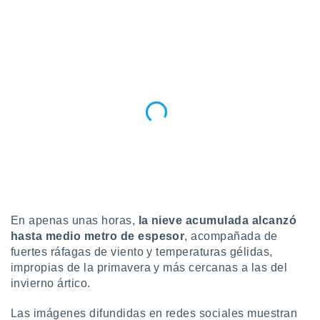
uedes
uestro sitio
.com. En
te
 de que
talarán
e sean
para
a
por el sitio
o se
cookies para
nto ni para
licidad o
En apenas unas horas,
la nieve acumulada alcanzó
ado, aunque
sualizar
hasta medio metro de espesor
, acompañada de
general no
fuertes ráfagas de viento y temperaturas gélidas,
ada. Puedes
impropias de la primavera y más cercanas a las del
 instalación
invierno ártico.
y acceder a
io web a
Las imágenes difundidas en redes sociales muestran
ste abono