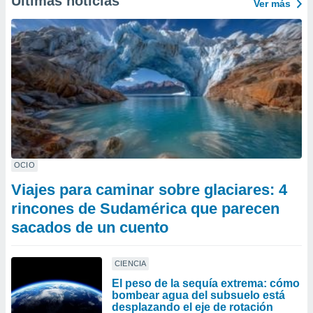
Últimas noticias
Ver más
OCIO
Viajes para caminar sobre glaciares: 4
rincones de Sudamérica que parecen
sacados de un cuento
CIENCIA
El peso de la sequía extrema: cómo
bombear agua del subsuelo está
desplazando el eje de rotación