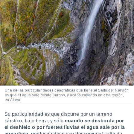
ento u
 de datos
er momento
ic en
o en
 Cookies
en
eb.
y
socios
el
to de
Una de las particularidades geográficas que tiene el Salto del Nervión
es que el agua sale desde Burgos, y acaba cayendo en otra región,
la
en Álava.
 en un
 y/o acceder
Su particularidad es que discurre por un terreno
 de datos
kárstico, bajo tierra, y sólo
cuando se desborda por
ara
 anuncios
el deshielo o por fuertes lluvias el agua sale por la
ar perfiles
superficie
, produciéndose ese descomunal salto de