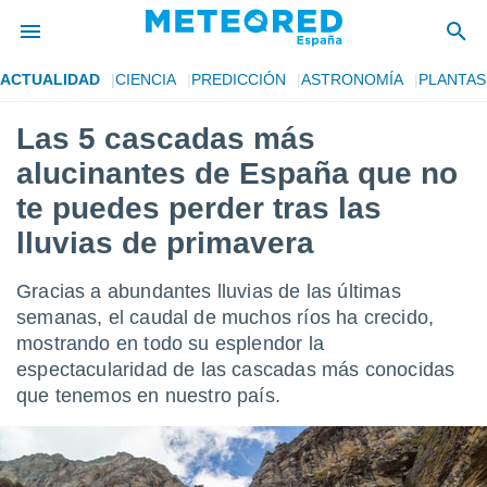
ACTUALIDAD
CIENCIA
PREDICCIÓN
ASTRONOMÍA
PLANTAS
privacidad
Las 5 cascadas más
o de
tiempo.com)
alucinantes de España que no
borado por
es para
te puedes perder tras las
ue la
lluvias de primavera
 que se
e calidad.
eder a este
Gracias a abundantes lluvias de las últimas
ediante las
semanas, el caudal de muchos ríos ha crecido,
opciones:
mostrando en todo su esplendor la
ookies y
espectacularidad de las cascadas más conocidas
e forma
que tenemos en nuestro país.
d digital
ada, basada
mación