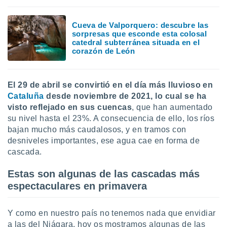
uedes
uestro sitio
.com. En
Cueva de Valporquero: descubre las
te
sorpresas que esconde esta colosal
 de que
catedral subterránea situada en el
corazón de León
talarán
e sean
para
a
El
29 de abril se convirtió en el día más lluvioso en
por el sitio
Cataluña
desde noviembre de 2021, lo cual se ha
o se
visto reflejado en sus cuencas
, que han aumentado
cookies para
su nivel hasta el 23%. A consecuencia de ello, los ríos
nto ni para
bajan mucho más caudalosos, y en tramos con
licidad o
desniveles importantes, ese agua cae en forma de
cascada.
ado, aunque
sualizar
Estas son algunas de las cascadas más
general no
espectaculares en primavera
ada. Puedes
 instalación
y acceder a
Y como en nuestro país no tenemos nada que envidiar
io web a
a las del Niágara, hoy os mostramos algunas de las
ste abono