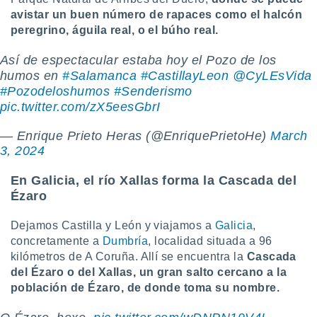
avistar un buen número de rapaces como el halcón
peregrino, águila real, o el búho real.
Así de espectacular estaba hoy el Pozo de los
humos en
#Salamanca
#CastillayLeon
@CyLEsVida
#Pozodeloshumos
#Senderismo
pic.twitter.com/zX5eesGbrI
— Enrique Prieto Heras (@EnriquePrietoHe)
March
3, 2024
En Galicia, el río Xallas forma la Cascada del
Ézaro
Dejamos Castilla y León y viajamos a
Galicia
,
concretamente a
Dumbría
, localidad situada a 96
kilómetros de A Coruña. Allí se encuentra la
Cascada
del Ézaro o del Xallas, un gran salto cercano a la
población de Ézaro, de donde toma su nombre.