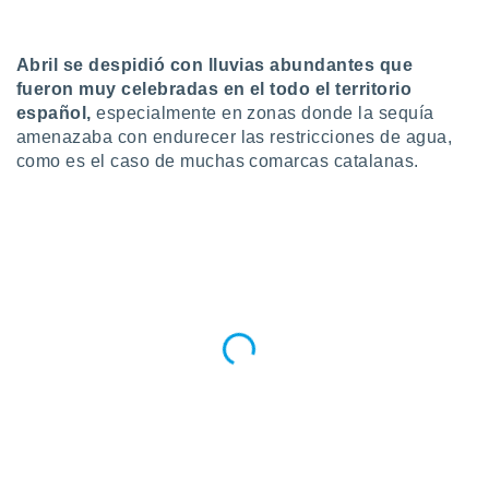
do en
 mismo.
A
bril se despidió con lluvias abundantes que
sultar más
fueron muy celebradas en el todo el territorio
 en nuestra
 Cookies
y
español,
especialmente en zonas donde la sequía
ualquier
amenazaba con endurecer las restricciones de agua,
como es el caso de muchas comarcas catalanas.
ento
 botón
ación de
kies
 disponible
e nuestra
.
IVAMENTE,
as
 a cookies
 no aceptar
ón de