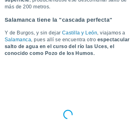
idad
más de 200 metros.
a, utilizar
a
Salamanca tiene la "cascada perfecta"
 la
Y de Burgos, y sin dejar
Castilla y León
, viajamos a
da, crear un
personalizar
Salamanca
, pues allí se encuentra otro
espectacular
o, uso de
salto de agua en el curso del río las Uces, el
a la
conocido como Pozo de los Humos.
e contenido
do, medir el
 de la
medir el
 del
 comprender
 través de
s o a través
nación de
edentes de
fuentes,
y mejora de
os, uso de
ados con el