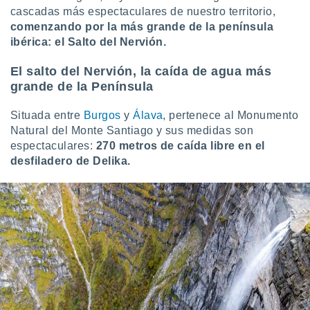
 botón
cascadas más espectaculares de nuestro territorio,
.
comenzando por la más grande de la península
ibérica: el Salto del Nervión.
nto,
El salto del Nervión, la caída de agua más
cios
grande de la Península
kies,
ores únicos
Situada entre
Burgos
y
Álava
, pertenece al Monumento
as similares
Natural del Monte Santiago y sus medidas son
nar,
espectaculares:
270 metros de caída libre en el
rocesar
desfiladero de Delika.
onales como
 este sitio
recciones IP
ficadores de
 posible
s
 traten tus
nales en
 interés
go a lo que
nerte. Para
retirar su