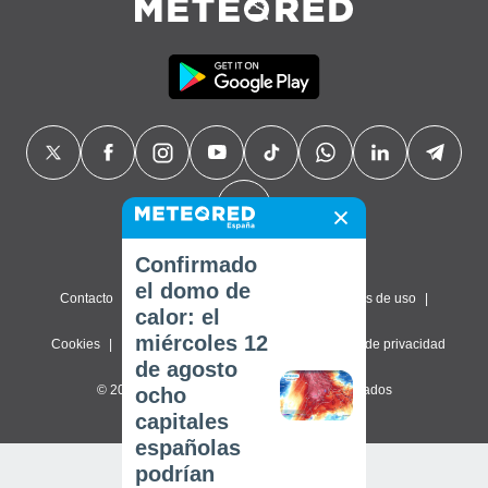
Confirmado
el domo de
Contacto
Sobre nosotros
FAQ
Términos de uso
calor: el
miércoles 12
Cookies
Política de privacidad
Configuración de privacidad
de agosto
© 2026 Meteored. Todos los derechos reservados
ocho
capitales
españolas
podrían