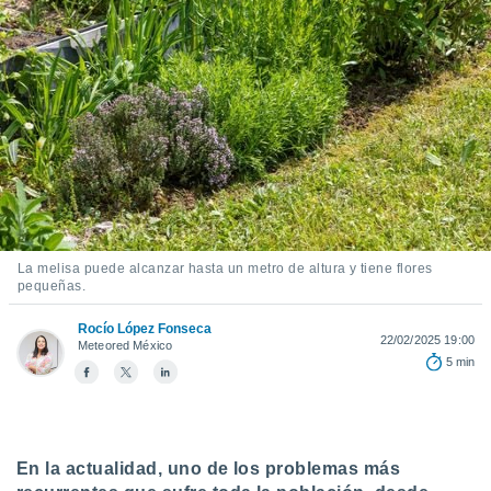
ediante
ecnologías
nos permite
estra
ara seguir
e contenido
stándares
ACEPTAR
sin coste.
Y
CONTINUAR
 botón
continuar",
der a la
CONFIGURACIÓN
ndo la
 de todas
La melisa puede alcanzar hasta un metro de altura y tiene flores
pequeñas.
, ya sean
de nuestros
Rocío López Fonseca
 nos
22/02/2025 19:00
Meteored México
5 min
 y análisis
tamiento en
b, así como
un perfil
para
En la actualidad, uno de los problemas más
ublicidad y