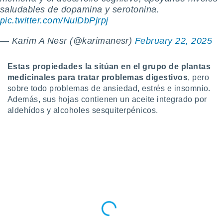
 botón
saludables de dopamina y serotonina.
.
pic.twitter.com/NulDbPjrpj
— Karim A Nesr (@karimanesr)
February 22, 2025
nto,
cios
Estas propiedades la sitúan en el grupo de plantas
kies,
medicinales para tratar problemas digestivos
, pero
ores únicos
sobre todo problemas de ansiedad, estrés e insomnio.
as similares
nar,
Además, sus hojas contienen un aceite integrado por
rocesar
aldehídos y alcoholes sesquiterpénicos.
onales como
 este sitio
recciones IP
ficadores de
 posible
s
 traten tus
nales en
 interés
go a lo que
nerte. Para
retirar su