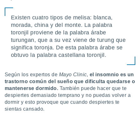
 seleccionar
o.
calización
Existen cuatro tipos de melisa: blanca,
precisa e
morada, china y del monte. La palabra
ión mediante
toronjil proviene de la palabra árabe
turungan, que a su vez viene de turung que
, publicidad
significa toronja. De esta palabra árabe se
dos,
obtuvo la palabra castellana toronjil.
 publicidad
,
ón de
Según los expertos de
Mayo Clinic,
el insomnio es un
 desarrollo
trastorno común del sueño que dificulta quedarse o
s.
mantenerse dormido.
También puede hacer que te
tros 1199
despiertes demasiado temprano y no puedas volver a
ios
dormir y esto provoque que cuando despiertes te
sientas cansado.