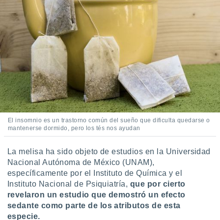
idad
a, utilizar
a
 la
da, crear un
personalizar
o, uso de
a la
e contenido
do, medir el
 de la
medir el
El insomnio es un trastorno común del sueño que dificulta quedarse o
 del
mantenerse dormido, pero los tés nos ayudan
 comprender
 través de
La melisa ha sido objeto de estudios en la Universidad
s o a través
Nacional Autónoma de México (UNAM),
nación de
específicamente por el Instituto de Química y el
edentes de
fuentes,
Instituto Nacional de Psiquiatría,
que por cierto
y mejora de
revelaron un estudio que demostró un efecto
os, uso de
sedante como parte de los atributos de esta
ados con el
especie.