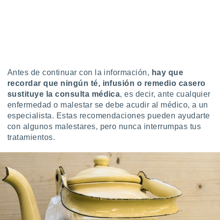
ento u
 de datos
er momento
ic en
o en
Antes de continuar con la información,
hay que
 Cookies
en
eb.
recordar que ningún té, infusión o remedio casero
sustituye la consulta médica
, es decir, ante cualquier
y
enfermedad o malestar se debe acudir al médico, a un
socios
especialista. Estas recomendaciones pueden ayudarte
el
con algunos malestares, pero nunca interrumpas tus
tratamientos.
to de
la
 en un
 y/o acceder
 de datos
ara
 anuncios
ar perfiles