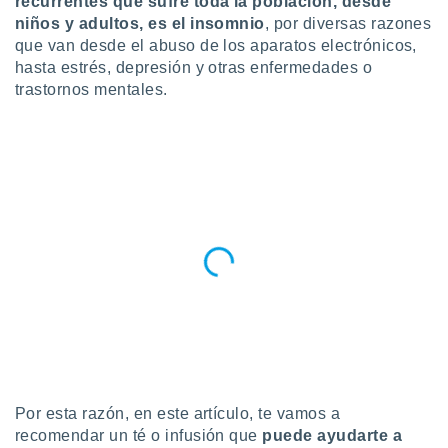
recurrentes que sufre toda la población, desde
niños y adultos, es el insomnio
, por diversas razones
do en
 mismo.
que van desde el abuso de los aparatos electrónicos,
sultar más
hasta estrés, depresión y otras enfermedades o
 en nuestra
trastornos mentales.
 Cookies
y
ualquier
ento
 botón
ación de
kies
 disponible
e nuestra
.
IVAMENTE,
as
 a cookies
Por esta razón, en este artículo, te vamos a
 no aceptar
ón de
recomendar un té o infusión que
puede ayudarte a