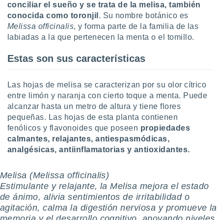
uedes
conciliar el sueño y se trata de la melisa, también
uestro sitio
conocida como toronjil
. Su nombre botánico es
.com. En
Melissa officinalis
, y forma parte de la familia de las
te
labiadas a la que pertenecen la menta o el tomillo.
 de que
talarán
Estas son sus características
e sean
para
a
Las hojas de melisa se caracterizan por su olor cítrico
por el sitio
entre limón y naranja con cierto toque a menta. Puede
o se
cookies para
alcanzar hasta un metro de altura y tiene flores
pequeñas. Las hojas de esta planta contienen
nto ni para
fenólicos y flavonoides que poseen
propiedades
licidad o
calmantes, relajantes, antiespasmódicas,
analgésicas, antiinflamatorias y antioxidantes.
ado, aunque
sualizar
general no
Melisa (Melissa officinalis)
ada. Puedes
Estimulante y relajante, la Melisa mejora el estado
 instalación
de ánimo, alivia sentimientos de irritabilidad o
y acceder a
agitación, calma la digestión nerviosa y promueve la
io web a
ste abono
memoria y el desarrollo cognitivo, apoyando niveles