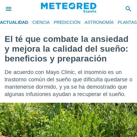
ACTUALIDAD
CIENCIA
PREDICCIÓN
ASTRONOMÍA
PLANTAS
privacidad
El té que combate la ansiedad
o de
tiempo.com)
y mejora la calidad del sueño:
borado por
es para
beneficios y preparación
ue la
 que se
De acuerdo con Mayo Clinic, el insomnio es un
e calidad.
eder a este
trastorno común del sueño que dificulta quedarse o
ediante las
mantenerse dormido, y ya se ha demostrado que
opciones:
algunas infusiones ayudan a recuperar el sueño.
ookies y
e forma
d digital
ada, basada
mación