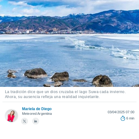
ediante
ecnologías
nos permite
estra
ara seguir
e contenido
stándares
ACEPTAR
sin coste.
Y
CONTINUAR
 botón
continuar",
der a la
CONFIGURACIÓN
ndo la
 de todas
, ya sean
de nuestros
La tradición dice que un dios cruzaba el lago Suwa cada invierno.
 nos
Ahora, su ausencia refleja una realidad inquietante.
 y análisis
Mariela de Diego
tamiento en
03/04/2025 07:00
Meteored Argentina
b, así como
6 min
un perfil
para
ublicidad y