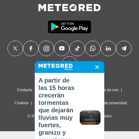
A partir de
las 15 horas
Contacto
Sobre nosotros
FAQ
Términos de uso
crecerán
tormentas
Cookies
Política de privacidad
Configuración de privacidad
que dejarán
© 2026 Meteored. Todos los derechos reservados
lluvias muy
fuertes,
granizo y