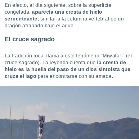
uedes
En efecto, al día siguiente, sobre la superficie
uestro sitio
congelada,
aparecía una cresta de hielo
.com. En
serpenteante,
similar a la columna vertebral de un
te
 de que
dragón atrapado bajo el agua.
talarán
e sean
El cruce sagrado
para
a
por el sitio
La tradición local llama a este fenómeno "Miwatari" (el
o se
cruce sagrado). La leyenda cuenta que
la cresta de
cookies para
hielo es la huella del paso de un dios sintoísta que
cruza el lago
para encontrarse con su amada.
nto ni para
licidad o
ado, aunque
sualizar
general no
ada. Puedes
 instalación
y acceder a
io web a
ste abono