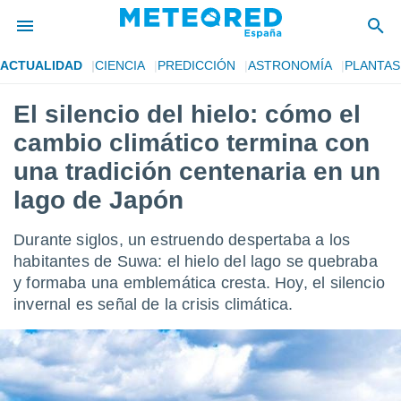
ACTUALIDAD
CIENCIA
PREDICCIÓN
ASTRONOMÍA
PLANTAS
privacidad
El silencio del hielo: cómo el
o de
tiempo.com)
cambio climático termina con
borado por
es para
una tradición centenaria en un
ue la
lago de Japón
 que se
e calidad.
eder a este
Durante siglos, un estruendo despertaba a los
ediante las
habitantes de Suwa: el hielo del lago se quebraba
opciones:
y formaba una emblemática cresta. Hoy, el silencio
ookies y
invernal es señal de la crisis climática.
e forma
d digital
ada, basada
mación