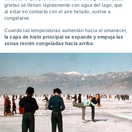
 seleccionar
grietas se llenan rápidamente con agua del lago, que
o.
al estar en contacto con el aire helado, vuelve a
calización
congelarse.
precisa e
ión mediante
Cuando las temperaturas aumentan hacia el amanecer,
la capa de hielo principal se expande y empuja las
, publicidad
zonas recién congeladas hacia arriba
.
dos,
 publicidad
,
ón de
 desarrollo
s.
tros 1199
ios