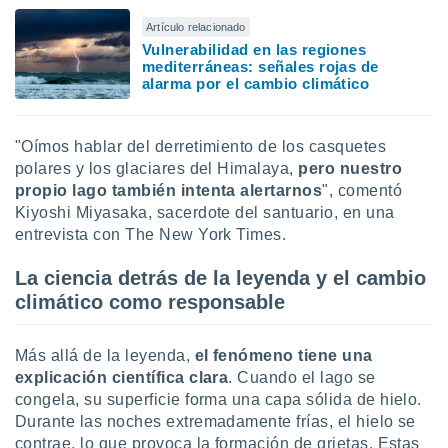
idad
Artículo relacionado
a, utilizar
Vulnerabilidad en las regiones
a
mediterráneas: señales rojas de
 la
alarma por el cambio climático
da, crear un
personalizar
o, uso de
"Oímos hablar del derretimiento de los casquetes
a la
polares y los glaciares del Himalaya,
pero nuestro
e contenido
propio lago también intenta alertarnos
", comentó
do, medir el
Kiyoshi Miyasaka, sacerdote del santuario, en una
 de la
entrevista con The New York Times.
medir el
 del
La ciencia detrás de la leyenda y el cambio
 comprender
 través de
climático como responsable
s o a través
nación de
edentes de
Más allá de la leyenda,
el fenómeno tiene una
fuentes,
explicación científica clara
. Cuando el lago se
y mejora de
congela, su superficie forma una capa sólida de hielo.
os, uso de
Durante las noches extremadamente frías, el hielo se
ados con el
contrae, lo que provoca la formación de grietas. Estas