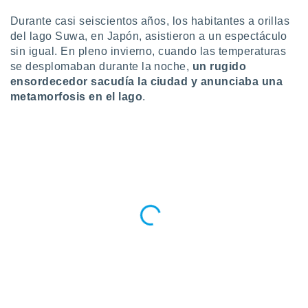
do en
Durante casi seiscientos años, los habitantes a orillas
 mismo.
del lago Suwa, en Japón, asistieron a un espectáculo
sultar más
sin igual. En pleno invierno, cuando las temperaturas
 en nuestra
se desplomaban durante la noche,
un rugido
 Cookies
y
ensordecedor sacudía la ciudad y anunciaba una
ualquier
metamorfosis en el lago
.
ento
 botón
ación de
kies
 disponible
e nuestra
.
IVAMENTE,
as
 a cookies
 no aceptar
ón de