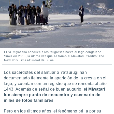
 botón
.
nto,
cios
kies,
ores únicos
as similares
nar,
El Sr. Miyasaka conduce a los feligreses hasta el lago congelado
rocesar
Suwa en 2018, la última vez que se formó el Miwatari. Crédito: The
onales como
New York Times/Ciudad de Suwa
 este sitio
recciones IP
Los sacerdotes del santuario Yatsurugi han
ficadores de
documentado fielmente la aparición de la cresta en el
 posible
lago, y cuentan con un registro que se remonta al año
s
 traten tus
1443. Además de señal de buen augurio,
el Miwatari
nales en
fue siempre punto de encuentro y escenario de
 interés
miles de fotos familiares
.
go a lo que
nerte. Para
Pero en los últimos años, el fenómeno brilla por su
retirar su