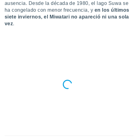
ausencia. Desde la década de 1980, el lago Suwa se
ento u
ha congelado con menor frecuencia, y
en los últimos
 de datos
siete inviernos, el Miwatari no apareció ni una sola
er momento
vez
.
ic en
o en
 Cookies
en
eb.
y
socios
el
to de
la
 en un
 y/o acceder
 de datos
ara
 anuncios
ar perfiles