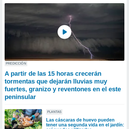
PREDICCIÓN
A partir de las 15 horas crecerán
tormentas que dejarán lluvias muy
fuertes, granizo y reventones en el este
peninsular
PLANTAS
Las cáscaras de huevo pueden
tener una segunda vida en el jardín: