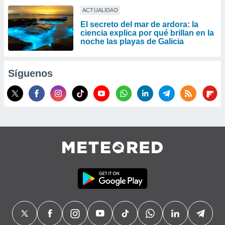
ACTUALIDAD
El secreto del mar de ardora: la
ciencia explica por qué brillan en la
noche las playas de Galicia
Síguenos