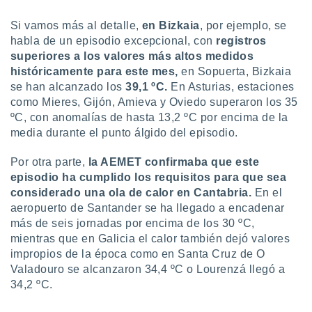
uedes
uestro sitio
Si vamos más al detalle,
en Bizkaia
, por ejemplo, se
.com. En
habla de un episodio excepcional, con
registros
te
superiores a los valores más altos medidos
 de que
talarán
históricamente para este mes,
en Sopuerta, Bizkaia
e sean
se han alcanzado los
39,1 ºC.
En Asturias, estaciones
para
como Mieres, Gijón, Amieva y Oviedo superaron los 35
a
ºC, con anomalías de hasta 13,2 ºC por encima de la
por el sitio
media durante el punto álgido del episodio.
o se
cookies para
Por otra parte,
la AEMET confirmaba que este
nto ni para
episodio ha cumplido los requisitos para que sea
licidad o
considerado una ola de calor
en
Cantabria.
En el
aeropuerto de Santander se ha llegado a encadenar
ado, aunque
más de seis jornadas por encima de los 30 ºC,
sualizar
mientras que en Galicia el calor también dejó valores
general no
impropios de la época como en Santa Cruz de O
ada. Puedes
 instalación
Valadouro se alcanzaron 34,4 ºC o Lourenzá llegó a
y acceder a
34,2 ºC.
io web a
ste abono