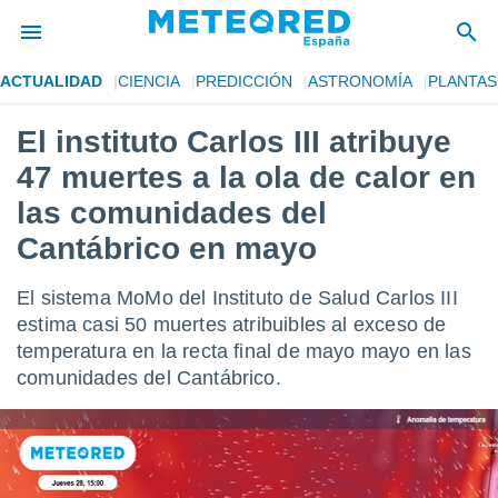
ACTUALIDAD
CIENCIA
PREDICCIÓN
ASTRONOMÍA
PLANTAS
privacidad
El instituto Carlos III atribuye
o de
tiempo.com)
47 muertes a la ola de calor en
borado por
es para
las comunidades del
ue la
Cantábrico en mayo
 que se
e calidad.
eder a este
El sistema MoMo del Instituto de Salud Carlos III
ediante las
estima casi 50 muertes atribuibles al exceso de
opciones:
temperatura en la recta final de mayo mayo en las
ookies y
comunidades del Cantábrico.
e forma
d digital
ada, basada
mación