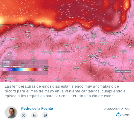
ediante
ecnologías
nos permite
estra
ara seguir
e contenido
stándares
ACEPTAR
sin coste.
Y
CONTINUAR
 botón
continuar",
der a la
CONFIGURACIÓN
ndo la
 de todas
, ya sean
de nuestros
Las temperaturas de estos días están siendo muy anómalas o de
 nos
récord para el mes de mayo en la vertiente cantábrica, cumpliendo el
episodio los requisitos para ser considerado una ola de calor.
 y análisis
tamiento en
Pedro de la Fuente
28/05/2026 21:22
b, así como
5 min
un perfil
para
ublicidad y