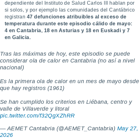
dependiente del Instituto de Salud Carlos III hablan por
ento u
si solos, y por ejemplo
las comunidades del Cantábrico
 de datos
registran
4
7 defunciones atribuibles al exceso de
er momento
temperatura durante este episodio cálido de mayo:
ic en
4 en Cantabria, 18 en Asturias y 18 en Euskadi y 7
o en
en Galicia.
 Cookies
en
eb.
️Tras las máximas de hoy, este episodio se puede
considerar ola de calor en Cantabria (no así a nivel
y
nacional)
socios
el
Es la primera ola de calor en un mes de mayo desde
que hay registros (1961)
to de
Se han cumplido los criterios en Liébana, centro y
la
valle de Villaverde y litoral
 en un
 y/o acceder
pic.twitter.com/f32QgXZhRR
 de datos
ara
— AEMET Cantabria (@AEMET_Cantabria)
May 27,
 anuncios
2026
ar perfiles