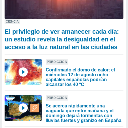
CIENCIA
El privilegio de ver amanecer cada día:
un estudio revela la desigualdad en el
acceso a la luz natural en las ciudades
PREDICCIÓN
Confirmado el domo de calor: el
miércoles 12 de agosto ocho
capitales españolas podrían
alcanzar los 40 ºC
PREDICCIÓN
Se acerca rápidamente una
vaguada que entre mañana y el
domingo dejará tormentas con
lluvias fuertes y granizo en España