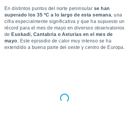
do en
En distintos puntos del norte peninsular
se han
 mismo.
superado los
35 ºC a lo largo de esta semana
, una
sultar más
cifra especialmente significativa y que ha supuesto un
 en nuestra
récord para el mes de mayo en diversos observatorios
 Cookies
y
de
Euskadi, Cantabria o Asturias en el mes de
ualquier
mayo
. Este episodio de calor muy intenso se ha
ento
extendido a buena parte del oeste y centro de Europa.
 botón
ación de
kies
 disponible
e nuestra
.
IVAMENTE,
as
 a cookies
 no aceptar
ón de