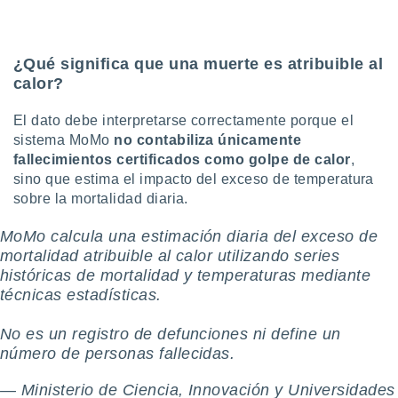
 seleccionar
o.
calización
¿Qué significa que una muerte es atribuible al
precisa e
ión mediante
calor?
, publicidad
El dato debe interpretarse correctamente porque el
sistema MoMo
no contabiliza únicamente
dos,
fallecimientos certificados como golpe de calor
,
 publicidad
sino que estima el impacto del exceso de temperatura
,
ón de
sobre la mortalidad diaria.
 desarrollo
s.
MoMo calcula una estimación diaria del exceso de
mortalidad atribuible al calor utilizando series
tros 1199
históricas de mortalidad y temperaturas mediante
ios
técnicas estadísticas.
No es un registro de defunciones ni define un
número de personas fallecidas.
— Ministerio de Ciencia, Innovación y Universidades