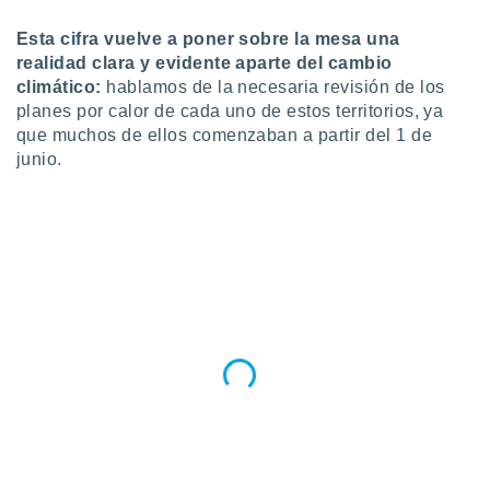
idad
a, utilizar
Esta cifra vuelve a poner sobre la mesa una
a
realidad clara y evidente aparte del cambio
 la
climático:
hablamos de la necesaria revisión de los
planes por calor de cada uno de estos territorios, ya
da, crear un
que muchos de ellos comenzaban a partir del 1 de
personalizar
junio.
o, uso de
a la
e contenido
do, medir el
 de la
medir el
 del
 comprender
 través de
s o a través
nación de
edentes de
fuentes,
y mejora de
os, uso de
ados con el