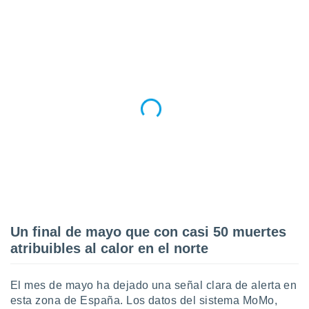
 botón
.
nto,
cios
kies,
ores únicos
as similares
nar,
rocesar
onales como
 este sitio
recciones IP
ficadores de
 posible
s
Un final de mayo que con casi 50 muertes
 traten tus
atribuibles al calor en el norte
nales en
 interés
go a lo que
El mes de mayo ha dejado una señal clara de alerta en
nerte. Para
esta zona de España. Los datos del sistema MoMo,
retirar su