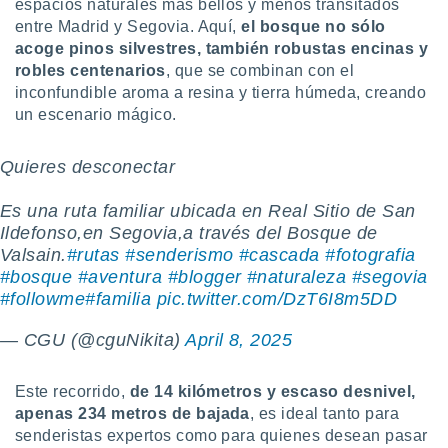
espacios naturales más bellos y menos transitados
 botón
entre Madrid y Segovia. Aquí,
el bosque no sólo
.
acoge pinos silvestres, también robustas encinas y
robles centenarios
, que se combinan con el
nto,
inconfundible aroma a resina y tierra húmeda, creando
un escenario mágico.
cios
kies,
ores únicos
Quieres desconectar
as similares
nar,
Es una ruta familiar ubicada en Real Sitio de San
rocesar
Ildefonso,en Segovia,a través del Bosque de
onales como
Valsain.
#rutas
#senderismo
#cascada
#fotografia
 este sitio
recciones IP
#bosque
#aventura
#blogger
#naturaleza
#segovia
ficadores de
#followme
#familia
pic.twitter.com/DzT6I8m5DD
 posible
s
— CGU (@cguNikita)
April 8, 2025
 traten tus
nales en
 interés
Este recorrido,
de 14 kilómetros y escaso desnivel,
go a lo que
apenas 234 metros de bajad
a
, es ideal tanto para
nerte. Para
senderistas expertos como para quienes desean pasar
retirar su