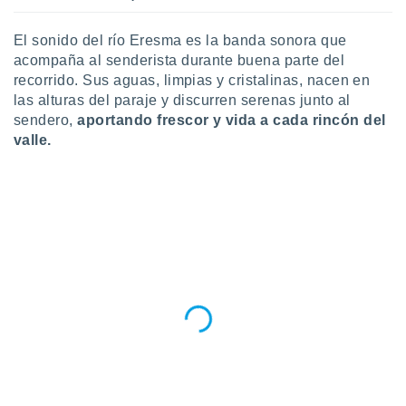
idad
a, utilizar
El sonido del río Eresma es la banda sonora que
a
acompaña al senderista durante buena parte del
 la
recorrido. Sus aguas, limpias y cristalinas, nacen en
da, crear un
las alturas del paraje y discurren serenas junto al
personalizar
sendero,
aportando frescor y vida a cada rincón del
o, uso de
valle.
a la
e contenido
do, medir el
 de la
medir el
 del
 comprender
 través de
s o a través
nación de
edentes de
fuentes,
y mejora de
os, uso de
ados con el