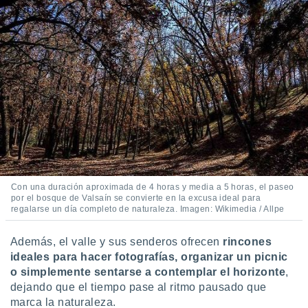
Con una duración aproximada de 4 horas y media a 5 horas, el paseo
por el bosque de Valsaín se convierte en la excusa ideal para
regalarse un día completo de naturaleza. Imagen: Wikimedia / Allpe
Además, el valle y sus senderos ofrecen
rincones
ideales para hacer fotografías, organizar un picnic
o simplemente sentarse a contemplar el horizonte
,
dejando que el tiempo pase al ritmo pausado que
marca la naturaleza.