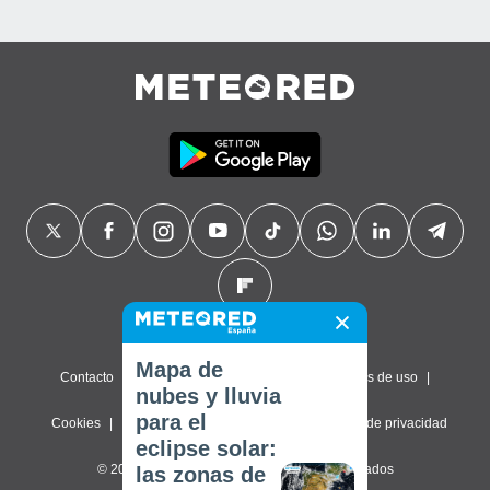
Mapa de
Contacto
Sobre nosotros
FAQ
Términos de uso
nubes y lluvia
para el
Cookies
Política de privacidad
Configuración de privacidad
eclipse solar:
© 2026 Meteored. Todos los derechos reservados
las zonas de