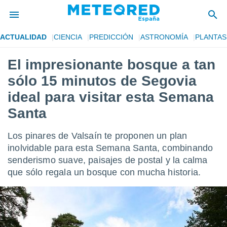
ACTUALIDAD
CIENCIA
PREDICCIÓN
ASTRONOMÍA
PLANTAS
privacidad
El impresionante bosque a tan
o de
tiempo.com)
sólo 15 minutos de Segovia
borado por
es para
ideal para visitar esta Semana
ue la
Santa
 que se
e calidad.
eder a este
Los pinares de Valsaín te proponen un plan
ediante las
inolvidable para esta Semana Santa, combinando
opciones:
senderismo suave, paisajes de postal y la calma
ookies y
que sólo regala un bosque con mucha historia.
e forma
d digital
ada, basada
mación