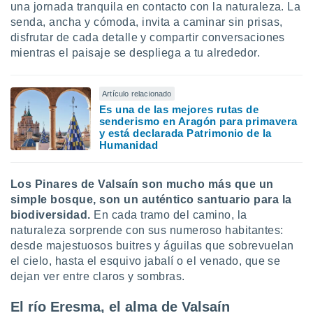
una jornada tranquila en contacto con la naturaleza. La
ento u
senda, ancha y cómoda, invita a caminar sin prisas,
 de datos
disfrutar de cada detalle y compartir conversaciones
er momento
mientras el paisaje se despliega a tu alrededor.
ic en
o en
Artículo relacionado
 Cookies
en
Es una de las mejores rutas de
eb.
senderismo en Aragón para primavera
y está declarada Patrimonio de la
y
Humanidad
socios
el
Los Pinares de Valsaín son mucho más que un
to de
simple bosque, son un auténtico santuario para la
biodiversidad.
En cada tramo del camino, la
la
naturaleza sorprende con sus numeroso habitantes:
 en un
desde majestuosos buitres y águilas que sobrevuelan
 y/o acceder
el cielo, hasta el esquivo jabalí o el venado, que se
 de datos
dejan ver entre claros y sombras.
ara
 anuncios
El río Eresma, el alma de Valsaín
ar perfiles