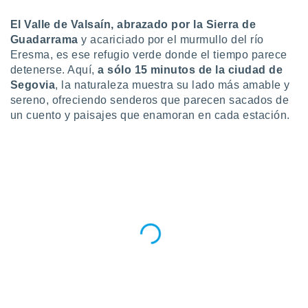
do en
El Valle de Valsaín, abrazado por la Sierra de
 mismo.
Guadarrama
y acariciado por el murmullo del río
sultar más
Eresma, es ese refugio verde donde el tiempo parece
 en nuestra
detenerse. Aquí,
a sólo 15 minutos de la ciudad de
 Cookies
y
ualquier
Segovia
, la naturaleza muestra su lado más amable y
sereno, ofreciendo senderos que parecen sacados de
ento
un cuento y paisajes que enamoran en cada estación.
 botón
ación de
kies
 disponible
e nuestra
.
IVAMENTE,
as
 a cookies
 no aceptar
ón de