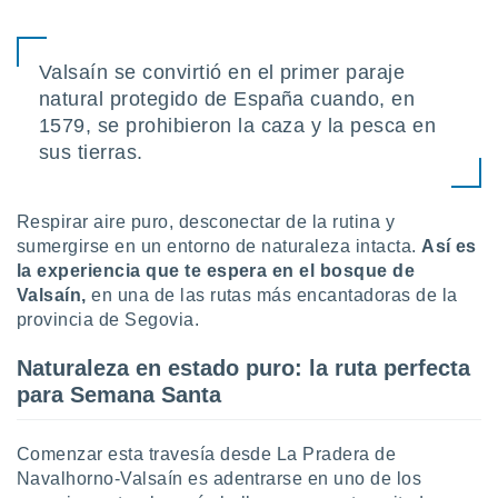
uedes
uestro sitio
.com. En
te
Valsaín se convirtió en el primer paraje
 de que
natural protegido de España cuando, en
talarán
1579, se prohibieron la caza y la pesca en
e sean
sus tierras.
para
a
por el sitio
o se
Respirar aire puro, desconectar de la rutina y
cookies para
sumergirse en un entorno de naturaleza intacta.
Así es
la experiencia que te espera en el bosque de
nto ni para
Valsaín,
en una de las rutas más encantadoras de la
licidad o
provincia de Segovia.
ado, aunque
Naturaleza en estado puro: la ruta perfecta
sualizar
general no
para Semana Santa
ada. Puedes
 instalación
y acceder a
Comenzar esta travesía desde La Pradera de
io web a
Navalhorno-Valsaín es adentrarse en uno de los
ste abono