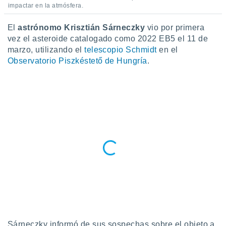
impactar en la atmósfera.
do en
 mismo.
El
astrónomo Krisztián Sárneczky
vio por primera
sultar más
vez el asteroide catalogado como 2022 EB5 el 11 de
 en nuestra
marzo, utilizando el
telescopio Schmidt
en el
 Cookies
y
Observatorio Piszkéstető de Hungría
.
ualquier
ento
 botón
ación de
kies
 disponible
e nuestra
.
IVAMENTE,
as
 a cookies
 no aceptar
ón de
Sárneczky informó de sus sospechas sobre el objeto a