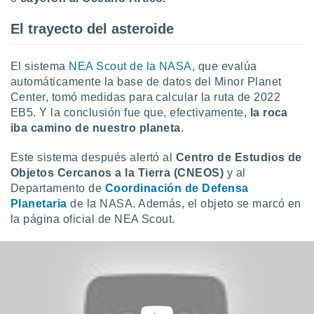
 seleccionar
o.
El trayecto del asteroide
calización
precisa e
ión mediante
El sistema
NEA Scout de la NASA
, que evalúa
automáticamente la base de datos del Minor Planet
, publicidad
Center, tomó medidas para calcular la ruta de 2022
EB5. Y la conclusión fue que, efectivamente,
la roca
dos,
iba camino de nuestro planeta
.
 publicidad
,
ón de
Este sistema después alertó al
Centro de Estudios de
 desarrollo
Objetos Cercanos a la Tierra (CNEOS)
y al
s.
Departamento de
Coordinación de Defensa
Planetaria
de la NASA. Además, el objeto se marcó en
tros 1199
ios
la página oficial de NEA Scout.