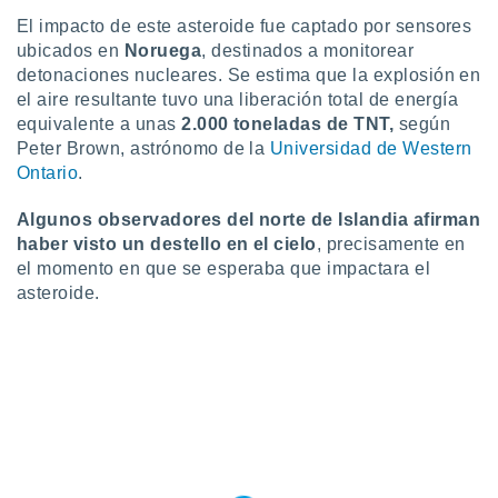
ento u
El impacto de este asteroide fue captado por sensores
ubicados en
Noruega
, destinados a monitorear
 de datos
detonaciones nucleares. Se estima que la explosión en
er momento
el aire resultante tuvo una liberación total de energía
ic en
o en
equivalente a unas
2.000 toneladas de TNT,
según
Peter Brown, astrónomo de la
Universidad de Western
 Cookies
en
Ontario
.
eb.
Algunos observadores del norte de Islandia afirman
y
haber visto un destello en el cielo
, precisamente en
socios
el momento en que se esperaba que impactara el
el
asteroide.
to de
la
 en un
 y/o acceder
 de datos
ara
 anuncios
ar perfiles