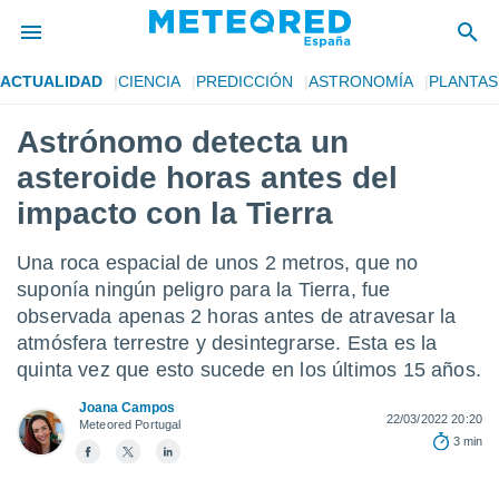
ACTUALIDAD
CIENCIA
PREDICCIÓN
ASTRONOMÍA
PLANTAS
privacidad
Astrónomo detecta un
o de
tiempo.com)
asteroide horas antes del
borado por
es para
impacto con la Tierra
ue la
 que se
Una roca espacial de unos 2 metros, que no
e calidad.
eder a este
suponía ningún peligro para la Tierra, fue
ediante las
observada apenas 2 horas antes de atravesar la
opciones:
atmósfera terrestre y desintegrarse. Esta es la
quinta vez que esto sucede en los últimos 15 años.
ookies y
e forma
Joana Campos
22/03/2022 20:20
Meteored Portugal
d digital
3 min
ada, basada
mación