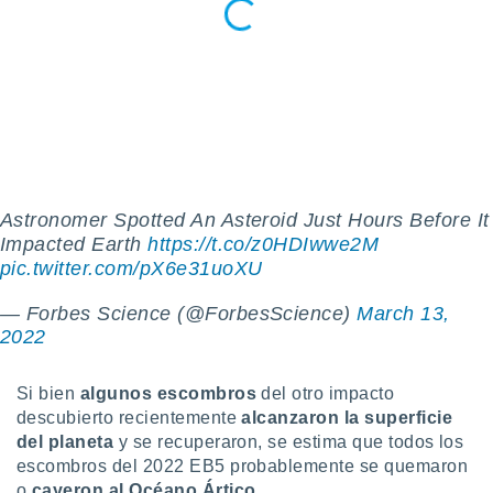
idad
a, utilizar
a
 la
da, crear un
personalizar
o, uso de
a la
e contenido
Astronomer Spotted An Asteroid Just Hours Before It
do, medir el
Impacted Earth
https://t.co/z0HDIwwe2M
 de la
medir el
pic.twitter.com/pX6e31uoXU
 del
 comprender
— Forbes Science (@ForbesScience)
March 13,
 través de
2022
s o a través
nación de
edentes de
Si bien
algunos escombros
del otro impacto
fuentes,
descubierto recientemente
alcanzaron la superficie
y mejora de
del planeta
y se recuperaron, se estima que todos los
os, uso de
escombros del 2022 EB5 probablemente se quemaron
ados con el
o
cayeron al Océano Ártico.