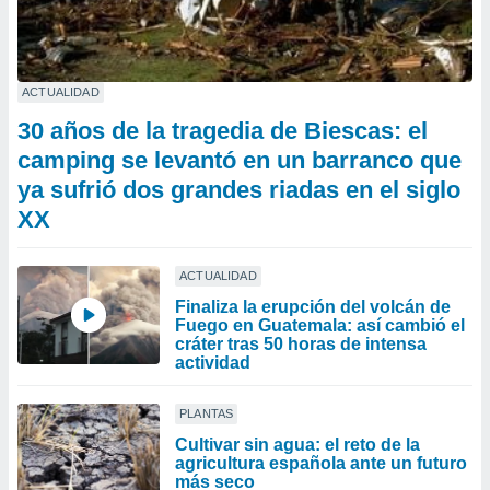
ACTUALIDAD
30 años de la tragedia de Biescas: el
camping se levantó en un barranco que
ya sufrió dos grandes riadas en el siglo
XX
ACTUALIDAD
Finaliza la erupción del volcán de
Fuego en Guatemala: así cambió el
cráter tras 50 horas de intensa
actividad
PLANTAS
Cultivar sin agua: el reto de la
agricultura española ante un futuro
más seco