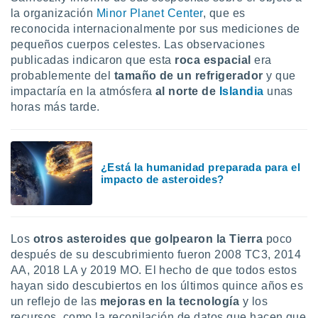
uedes
la organización
Minor Planet Center
, que es
uestro sitio
reconocida internacionalmente por sus mediciones de
.com. En
pequeños cuerpos celestes. Las observaciones
te
 de que
publicadas indicaron que esta
roca espacial
era
talarán
probablemente del
tamaño de un refrigerador
y que
e sean
impactaría en la atmósfera
al norte de
Islandia
unas
para
horas más tarde.
a
por el sitio
o se
cookies para
¿Está la humanidad preparada para el
impacto de asteroides?
nto ni para
licidad o
ado, aunque
sualizar
Los
otros asteroides que golpearon la Tierra
poco
general no
después de su descubrimiento fueron 2008 TC3, 2014
ada. Puedes
AA, 2018 LA y 2019 MO. El hecho de que todos estos
 instalación
hayan sido descubiertos en los últimos quince años es
y acceder a
io web a
un reflejo de las
mejoras en la tecnología
y los
ste abono
recursos, como la recopilación de datos que hacen que