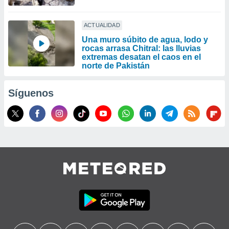
ACTUALIDAD
Una muro súbito de agua, lodo y
rocas arrasa Chitral: las lluvias
extremas desatan el caos en el
norte de Pakistán
Síguenos