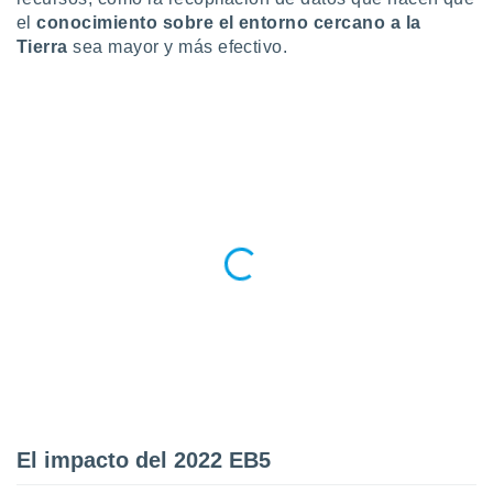
 botón
el
conocimiento sobre el entorno cercano a la
.
Tierra
sea mayor y más efectivo.
nto,
cios
kies,
ores únicos
as similares
nar,
rocesar
onales como
 este sitio
recciones IP
ficadores de
 posible
s
 traten tus
nales en
 interés
go a lo que
El impacto del 2022 EB5
nerte. Para
retirar su