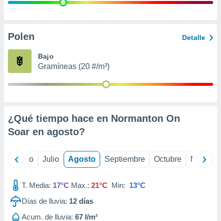
 seleccionar
o.
calización
precisa e
Polen
Detalle
ión mediante
Bajo
, publicidad
Gramíneas (20 #/m³)
dos,
 publicidad
,
ón de
¿Qué tiempo hace en Normanton On
 desarrollo
s.
Soar en
agosto
?
tros 1199
ios
yo
Junio
Julio
Agosto
Septiembre
Octubre
Noviemb
T. Media:
17°C
Max.:
21°C
Min:
13°C
Días de lluvia:
12
días
Acum. de lluvia:
67 l/m²