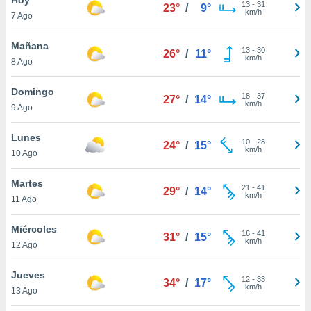
13
-
31
23°
/
9°
km/h
7 Ago
do en
 mismo.
sultar más
Mañana
13
-
30
26°
/
11°
 en nuestra
km/h
8 Ago
 Cookies
y
ualquier
Domingo
18
-
37
27°
/
14°
km/h
9 Ago
ento
 botón
ación de
Lunes
10
-
28
24°
/
15°
kies
km/h
10 Ago
 disponible
e nuestra
Martes
21
-
41
.
29°
/
14°
km/h
11 Ago
IVAMENTE,
Miércoles
16
-
41
31°
/
15°
km/h
12 Ago
as
 a cookies
Jueves
12
-
33
34°
/
17°
km/h
 no aceptar
13 Ago
ón de