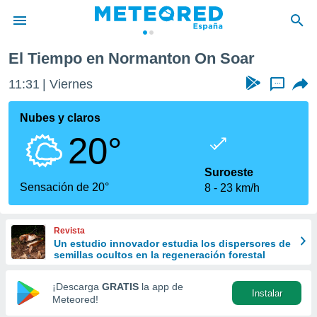
n Soar
El Tiempo en Normanton On Soar
privacidad
11:31
Viernes
...
o de
tiempo.com)
borado por
Nubes y claros
es para
20°
ue la
 que se
e calidad.
Suroeste
eder a este
Sensación de 20°
8
23 km/h
ediante las
opciones:
Revista
ookies y
Un estudio innovador estudia los dispersores de
e forma
semillas ocultos en la regeneración forestal
d digital
¡Descarga
GRATIS
la app de
Instalar
ada, basada
Meteored!
mación