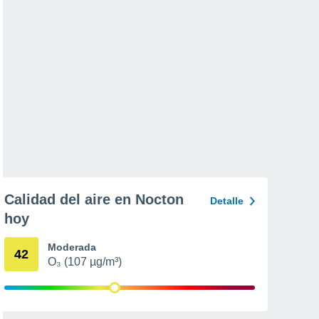
Calidad del aire en Nocton
Detalle
hoy
Moderada
42
O₃ (107 µg/m³)