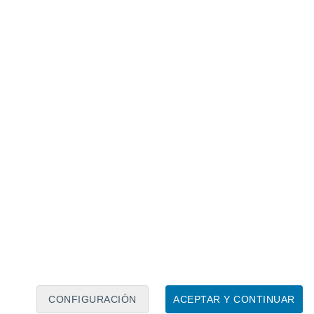
Calendario lunar
Lun
Mar
Mié
Jue
Vie
Sáb
Dom
8
9
10
11
12
13
14
15
16
17
18
19
20
21
CONFIGURACIÓN
ACEPTAR Y CONTINUAR