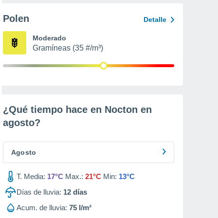
Polen
Detalle
Moderado
Gramíneas (35 #/m³)
¿Qué tiempo hace en Nocton en
agosto
?
Agosto
T. Media:
17°C
Max.:
21°C
Min:
13°C
Días de lluvia:
12
días
Acum. de lluvia:
75 l/m²