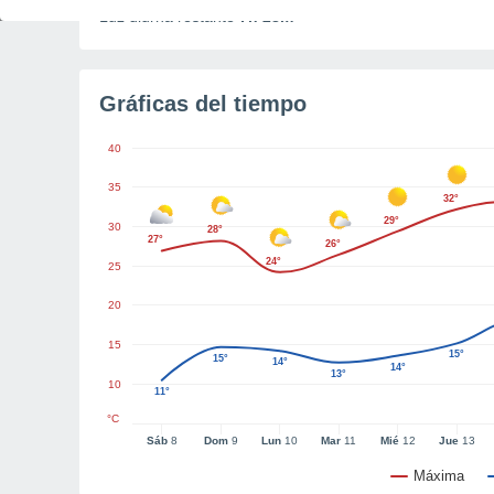
Luz diurna restante
7h 28m
Gráficas del tiempo
40
35
32°
29°
30
28°
27°
26°
24°
25
20
15
15°
15°
14°
14°
13°
10
11°
°C
Sáb
8
Dom
9
Lun
10
Mar
11
Mié
12
Jue
13
Máxima