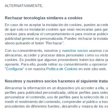
26°
ALTERNATIVAMENTE,
Rechazar tecnologías similares a cookies
Sur
En caso de no aceptar la instalación de cookies, puedes acced
Sensación de 26°
14
-
32 km
de que solo se instalarán cookies que sean necesarias para garan
cookies para analizar el comportamiento ni para mostrar publici
publicidad general no personalizada. Puedes rechazar la instala
abono pulsando el botón "Rechazar".
Tormentas muy fuertes
Dejarán lluvias muy intensas, reventones y
Con su consentimiento, nosotros y
nuestros socios
usamos cooki
pedrisco en las comunidades del norte
almacenar, acceder y procesar datos personales como su visita e
cookies. Es posible que algunos proveedores traten tus datos pe
El Tiempo 1 - 7 días
Por horas
Actualidad
Mapa d
oponerte. Para ello, puede retirar su consentimiento u oponerse
"Configurar"
o en nuestra
Política de Cookies
en este sitio web.
Nosotros y nuestros socios hacemos el siguiente trata
Mañana
Lunes
Hoy
Almacenar la información en un dispositivo y/o acceder a ella, 
9 Ago
10 Ago
8 Ago
perfiles para publicidad personalizada, utilizar perfiles para sele
personalizar el contenido, uso de perfiles para la selección de c
medir el rendimiento del contenido, comprender al público a tra
procedentes de diferentes fuentes, desarrollo y mejora de los se