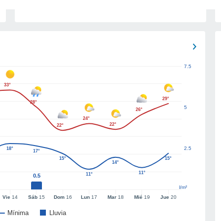
7.5
33°
29°
28°
5
26°
24°
22°
22°
2.5
18°
17°
15°
15°
14°
11°
11°
0.5
l/m²
Vie
14
Sáb
15
Dom
16
Lun
17
Mar
18
Mié
19
Jue
20
Mínima
Lluvia