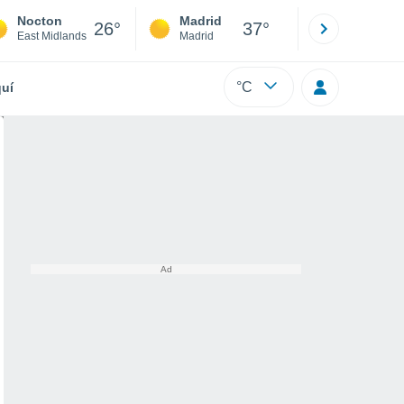
Nocton
Madrid
Barcelona
26°
37°
East Midlands
Madrid
Barcelona
°C
uí