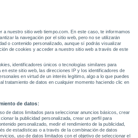
er a nuestro sitio web tiempo.com. En este caso, te informamos
/h
tizar la navegación por el sitio web, pero no se utilizarán
dad o contenido personalizado, aunque sí podrás visualizar
ción de cookies y acceder a nuestro sitio web a través de este
es, identificadores únicos o tecnologías similares para
n este sitio web, las direcciones IP y los identificadores de
rsonales en virtud de un interés legítimo, algo a lo que puedes
e nubosidad
Radar de lluvia
Satélites
Modelos
 al tratamiento de datos en cualquier momento haciendo clic en
miento de datos:
Martes
Miércoles
Jueves
Viernes
uso de datos limitados para seleccionar anuncios básicos, crear
11 Ago
12 Ago
13 Ago
14 Ago
ccionar la publicidad personalizada, crear un perfil para
ontenido personalizado, medir el rendimiento de la publicidad,
vés de estadísticas o a través de la combinación de datos
rvicios, uso de datos limitados con el objetivo de seleccionar el