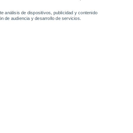
26°
/
13°
29°
/
14°
32°
/
15°
33°
/
18°
e análisis de dispositivos, publicidad y contenido
n de audiencia y desarrollo de servicios.
-
36
km/h
17
-
36
km/h
14
-
27
km/h
14
-
34
km/h
Sur
5 Medio
14
-
32 km/h
FPS:
6-10
Sur
4 Medio
15
-
33 km/h
FPS:
6-10
Sur
3 Medio
15
-
33 km/h
FPS:
6-10
Sur
2 Bajo
15
-
32 km/h
FPS:
no