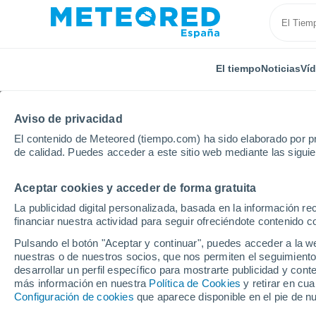
El tiempo
Noticias
Ví
Aviso de privacidad
El contenido de Meteored (tiempo.com) ha sido elaborado por pr
de calidad. Puedes acceder a este sitio web mediante las sigui
Aceptar cookies y acceder de forma gratuita
Inicio
Reino Unido
Tierras Medias Orientales
No
La publicidad digital personalizada, basada en la información r
financiar nuestra actividad para seguir ofreciéndote contenido c
El Tiempo en Nocton
Pulsando el botón "Aceptar y continuar", puedes acceder a la w
nuestras o de nuestros socios, que nos permiten el seguimiento
13:56
Sábado
desarrollar un perfil específico para mostrarte publicidad y co
más información en nuestra
Política de Cookies
y retirar en cu
Configuración de cookies
que aparece disponible en el pie de n
Nubes y claros