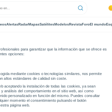
deos
Alertas
Radar
Mapas
Satélites
Modelos
Revista
Foro
El mundo
Esq
ofesionales para garantizar que la información que se ofrece es
entes opciones:
cton
ecogida mediante cookies o tecnologías similares, nos permite
on altos estándares de calidad sin coste.
eb aceptando la instalación de todas las cookies, ya sean
 y análisis del comportamiento en el sitio web, así como
...
ntenido personalizado en función del mismo. Puedes consultar
alquier momento el consentimiento pulsando el botón
Por horas
uestra página web.
Cielos nubosos en las próximas
horas