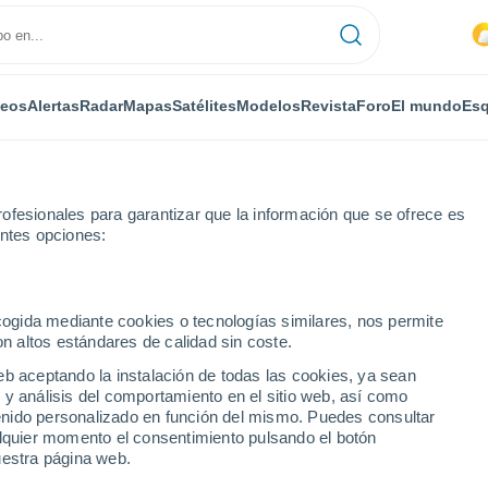
deos
Alertas
Radar
Mapas
Satélites
Modelos
Revista
Foro
El mundo
Esq
ofesionales para garantizar que la información que se ofrece es
entes opciones:
ecogida mediante cookies o tecnologías similares, nos permite
on altos estándares de calidad sin coste.
ro D'asti
eb aceptando la instalación de todas las cookies, ya sean
 y análisis del comportamiento en el sitio web, así como
...
ntenido personalizado en función del mismo. Puedes consultar
alquier momento el consentimiento pulsando el botón
Por horas
uestra página web.
Lluvias débiles en las próximas
horas