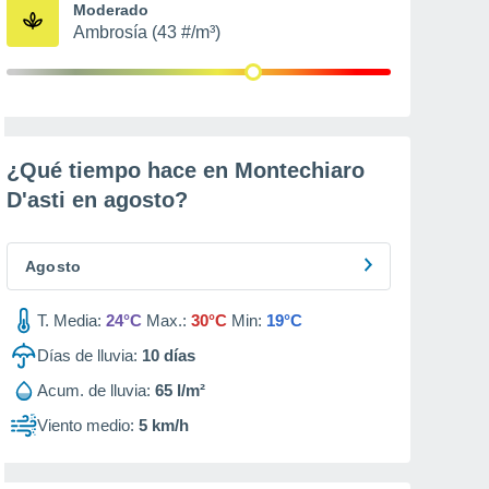
Moderado
Ambrosía (43 #/m³)
¿Qué tiempo hace en Montechiaro
D'asti en
agosto
?
Agosto
T. Media:
24°C
Max.:
30°C
Min:
19°C
Días de lluvia:
10
días
Acum. de lluvia:
65 l/m²
Viento medio:
5 km/h