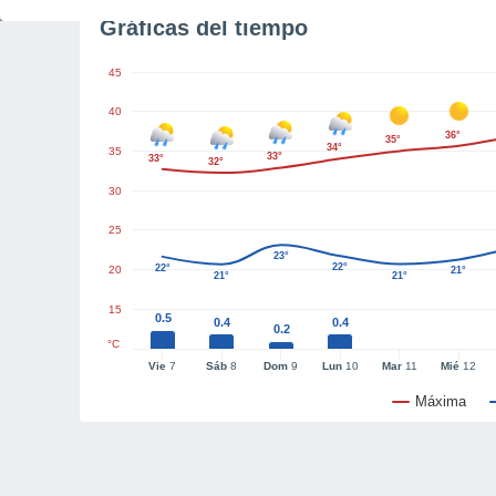
Gráficas del tiempo
45
40
36°
35°
34°
35
33°
33°
32°
30
25
23°
22°
22°
20
21°
21°
21°
15
0.5
0.4
0.4
0.2
°C
Vie
7
Sáb
8
Dom
9
Lun
10
Mar
11
Mié
12
Máxima