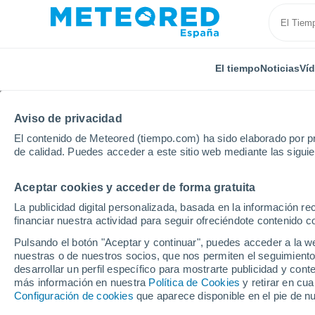
El tiempo
Noticias
Ví
Aviso de privacidad
El contenido de Meteored (tiempo.com) ha sido elaborado por pr
de calidad. Puedes acceder a este sitio web mediante las sigui
Aceptar cookies y acceder de forma gratuita
Inicio
Italia
Provincia de Asti
Montechiaro D'asti
La publicidad digital personalizada, basada en la información r
financiar nuestra actividad para seguir ofreciéndote contenido c
El Tiempo en Montechia
Pulsando el botón "Aceptar y continuar", puedes acceder a la w
nuestras o de nuestros socios, que nos permiten el seguimiento
09:27
Viernes
desarrollar un perfil específico para mostrarte publicidad y co
más información en nuestra
Política de Cookies
y retirar en cu
Configuración de cookies
que aparece disponible en el pie de n
Soleado