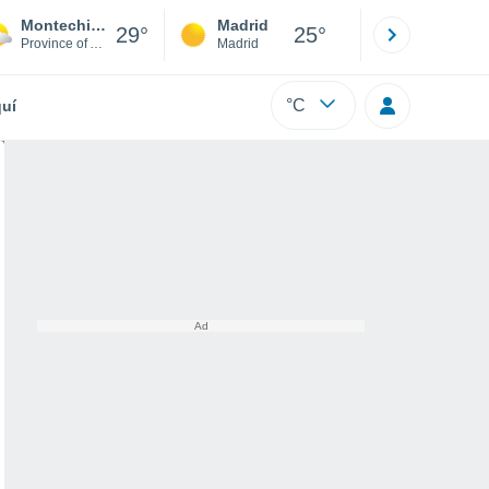
Montechiaro d'Asti
Madrid
Barcelona
29°
25°
Province of Asti
Madrid
Barcelona
°C
uí