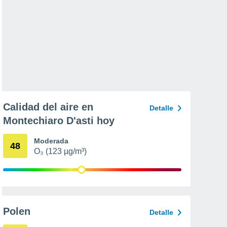
Calidad del aire en
Detalle
Montechiaro D'asti hoy
Moderada
48
O₃ (123 µg/m³)
Polen
Detalle