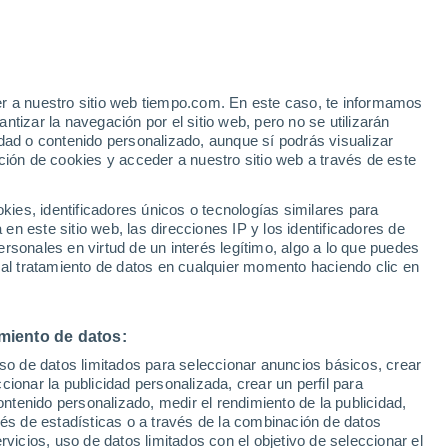
Aviso de nivel amarillo
Alerta moderada por altas
temperaturas en Montechiaro D'asti
hoy
er a nuestro sitio web tiempo.com. En este caso, te informamos
h
tizar la navegación por el sitio web, pero no se utilizarán
dad o contenido personalizado, aunque sí podrás visualizar
ción de cookies y acceder a nuestro sitio web a través de este
 de
es, identificadores únicos o tecnologías similares para
n este sitio web, las direcciones IP y los identificadores de
rsonales en virtud de un interés legítimo, algo a lo que puedes
 lluvia
Radar de lluvia
Satélites
Modelos
 al tratamiento de datos en cualquier momento haciendo clic en
miento de datos:
Lunes
Martes
Miércoles
Jueves
uso de datos limitados para seleccionar anuncios básicos, crear
10 Ago
11 Ago
12 Ago
13 Ago
ccionar la publicidad personalizada, crear un perfil para
ontenido personalizado, medir el rendimiento de la publicidad,
vés de estadísticas o a través de la combinación de datos
rvicios, uso de datos limitados con el objetivo de seleccionar el
60%