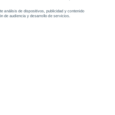
0.4 l/m²
34°
/
22°
35°
/
21°
36°
/
21°
37°
/
23°
e análisis de dispositivos, publicidad y contenido
n de audiencia y desarrollo de servicios.
-
22
km/h
5
-
20
km/h
8
-
22
km/h
6
-
19
km/h
 7 de agosto
Norte
1 Bajo
7
-
18 km/h
FPS:
no
Noreste
3 Medio
9
-
22 km/h
FPS:
6-10
Noreste
5 Medio
11
-
26 km/h
FPS:
6-10
Noreste
6 Alto
10
-
27 km/h
FPS:
15-25