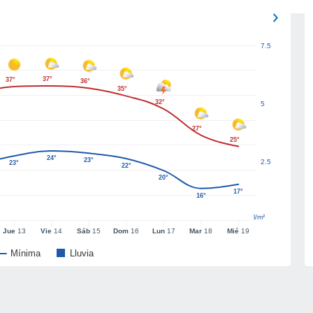
7.5
37°
37°
36°
35°
32°
5
27°
25°
24°
23°
2.5
23°
22°
20°
17°
16°
l/m²
Jue
13
Vie
14
Sáb
15
Dom
16
Lun
17
Mar
18
Mié
19
Mínima
Lluvia