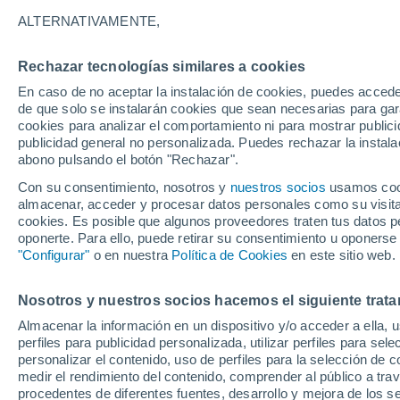
27°
ALTERNATIVAMENTE,
Rechazar tecnologías similares a cookies
Norte
En caso de no aceptar la instalación de cookies, puedes acced
Sensación de 28°
7
-
18 km/
de que solo se instalarán cookies que sean necesarias para garan
cookies para analizar el comportamiento ni para mostrar publici
publicidad general no personalizada. Puedes rechazar la instala
abono pulsando el botón "Rechazar".
Previsión para el eclipse
Samuel Biener avisa de posibles tormentas y
Con su consentimiento, nosotros y
nuestros socios
usamos cooki
un domo de calor en España
almacenar, acceder y procesar datos personales como su visita e
cookies. Es posible que algunos proveedores traten tus datos pe
El Tiempo 1 - 7 días
Por horas
Actualidad
Mapa de
oponerte. Para ello, puede retirar su consentimiento u oponerse
"Configurar"
o en nuestra
Política de Cookies
en este sitio web.
Nosotros y nuestros socios hacemos el siguiente trata
Mañana
Domingo
Hoy
Almacenar la información en un dispositivo y/o acceder a ella, 
8 Ago
9 Ago
7 Ago
perfiles para publicidad personalizada, utilizar perfiles para sele
personalizar el contenido, uso de perfiles para la selección de c
medir el rendimiento del contenido, comprender al público a tra
procedentes de diferentes fuentes, desarrollo y mejora de los se
40%
60%
60%