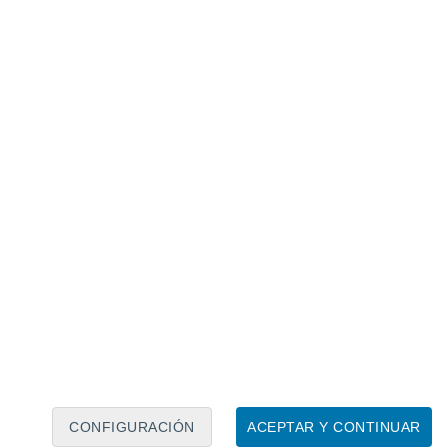
Calendario lunar
Lun
Mar
Mié
Jue
Vie
Sáb
Dom
7
8
9
10
11
12
13
14
15
16
17
18
19
20
CONFIGURACIÓN
ACEPTAR Y CONTINUAR