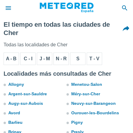
El tiempo en todas las ciudades de
privacidad
Cher
o de
tiempo.com)
Todas las localidades de Cher
borado por
es para
A - B
C - I
J - M
N - R
S
T - V
ue la
 que se
e calidad.
Localidades más consultadas de Cher
eder a este
ediante las
Allogny
Menetou-Salon
opciones:
Argent-sur-Sauldre
Méry-sur-Cher
ookies y
Augy-sur-Aubois
Neuvy-sur-Barangeon
e forma
Avord
Ourouer-les-Bourdelins
d digital
Barlieu
Pigny
ada, basada
mación
Brinay
Presly