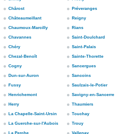
ediante
ecnologías
Chârost
Préveranges
nos permite
Châteaumeillant
Reigny
estra
ara seguir
Chaumoux-Marcilly
Rians
e contenido
stándares
Chavannes
Saint-Doulchard
ACEPTAR
sin coste.
Y
Chéry
Saint-Palais
CONTINUAR
 botón
Chezal-Benoît
Sainte-Thorette
continuar",
der a la
CONFIGURACIÓN
Cogny
Sancergues
ndo la
 de todas
Dun-sur-Auron
Sancoins
, ya sean
de nuestros
Fussy
Saulzais-le-Potier
 nos
Henrichemont
Savigny-en-Sancerre
 y análisis
Herry
Thaumiers
tamiento en
b, así como
La Chapelle-Saint-Ursin
Touchay
un perfil
La Guerche-sur-l'Aubois
Trouy
para
ublicidad y
La Perche
Vallenay