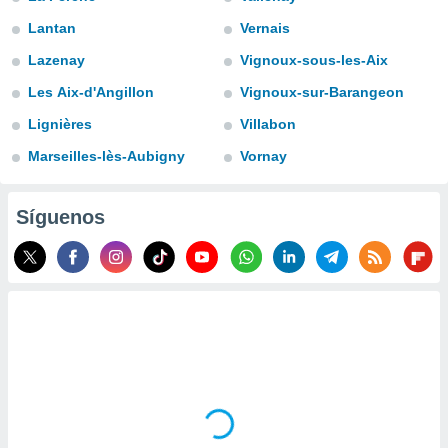
do en
Lantan
Vernais
 mismo.
Lazenay
Vignoux-sous-les-Aix
sultar más
 en nuestra
Les Aix-d'Angillon
Vignoux-sur-Barangeon
 Cookies
y
ualquier
Lignières
Villabon
Marseilles-lès-Aubigny
Vornay
ento
 botón
ación de
Síguenos
kies
 disponible
e nuestra
.
IVAMENTE,
as
 a cookies
 no aceptar
ón de