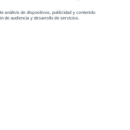
2.1 l/m²
31°
/
20°
32°
/
19°
34°
/
21°
38°
/
22°
e análisis de dispositivos, publicidad y contenido
n de audiencia y desarrollo de servicios.
-
21
km/h
8
-
18
km/h
15
-
28
km/h
14
-
26
km/h
Norte
6 Alto
7
-
21 km/h
FPS:
15-25
Norte
6 Alto
7
-
22 km/h
FPS:
15-25
Norte
6 Alto
9
-
23 km/h
FPS:
15-25
Norte
5 Medio
8
-
24 km/h
FPS:
6-10