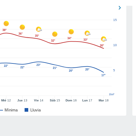
15
38°
36°
35°
34°
33°
32°
10
30°
23°
22°
22°
21°
20°
5
20°
17°
l/m²
Mié
12
Jue
13
Vie
14
Sáb
15
Dom
16
Lun
17
Mar
18
Mínima
Lluvia