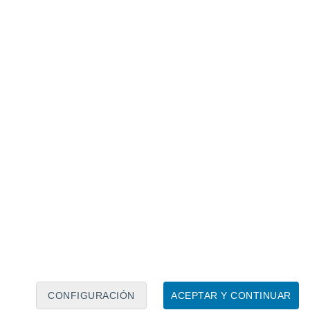
Calendario lunar
Lun
Mar
Mié
Jue
Vie
Sáb
Dom
6
7
8
9
10
11
12
13
14
15
16
17
18
19
CONFIGURACIÓN
ACEPTAR Y CONTINUAR