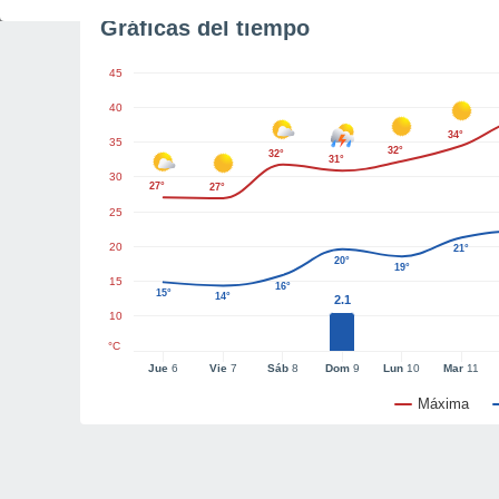
Gráficas del tiempo
45
40
34°
35
32°
32°
31°
30
27°
27°
25
20
21°
20°
19°
15
16°
15°
14°
2.1
10
°C
Jue
6
Vie
7
Sáb
8
Dom
9
Lun
10
Mar
11
Máxima