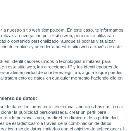
er a nuestro sitio web tiempo.com. En este caso, te informamos
tizar la navegación por el sitio web, pero no se utilizarán
dad o contenido personalizado, aunque sí podrás visualizar
ción de cookies y acceder a nuestro sitio web a través de este
 de
es, identificadores únicos o tecnologías similares para
n este sitio web, las direcciones IP y los identificadores de
rsonales en virtud de un interés legítimo, algo a lo que puedes
e nubosidad
Radar de lluvia
Satélites
Modelos
 al tratamiento de datos en cualquier momento haciendo clic en
miento de datos:
omingo
Lunes
Martes
Miércoles
uso de datos limitados para seleccionar anuncios básicos, crear
9 Ago
10 Ago
11 Ago
12 Ago
ccionar la publicidad personalizada, crear un perfil para
ontenido personalizado, medir el rendimiento de la publicidad,
vés de estadísticas o a través de la combinación de datos
rvicios, uso de datos limitados con el objetivo de seleccionar el
60%