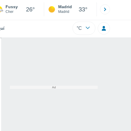
Fussy
Madrid
Barcelona
26°
33°
Cher
Madrid
Barcelona
°C
uí