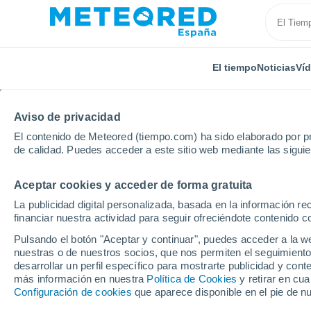
El tiempo
Noticias
Ví
Aviso de privacidad
El contenido de Meteored (tiempo.com) ha sido elaborado por pr
de calidad. Puedes acceder a este sitio web mediante las sigui
Aceptar cookies y acceder de forma gratuita
Inicio
Francia
Centro-Valle de Loira
Cher
F
La publicidad digital personalizada, basada en la información r
financiar nuestra actividad para seguir ofreciéndote contenido c
El Tiempo en Fussy
Pulsando el botón "Aceptar y continuar", puedes acceder a la w
nuestras o de nuestros socios, que nos permiten el seguimiento
13:08
Jueves
desarrollar un perfil específico para mostrarte publicidad y co
más información en nuestra
Política de Cookies
y retirar en cu
Configuración de cookies
que aparece disponible en el pie de n
Nubes y claros