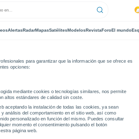
deos
Alertas
Radar
Mapas
Satélites
Modelos
Revista
Foro
El mundo
Esq
ofesionales para garantizar que la información que se ofrece es
entes opciones:
ussy
ecogida mediante cookies o tecnologías similares, nos permite
on altos estándares de calidad sin coste.
eb aceptando la instalación de todas las cookies, ya sean
 y análisis del comportamiento en el sitio web, así como
...
ntenido personalizado en función del mismo. Puedes consultar
alquier momento el consentimiento pulsando el botón
Por horas
uestra página web.
Intervalos nubosos en las
próximas horas