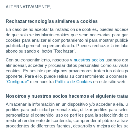
25°
ALTERNATIVAMENTE,
Rechazar tecnologías similares a cookies
UV
6 Alto
En caso de no aceptar la instalación de cookies, puedes acced
Sensación de 26°
FPS
15-25
de que solo se instalarán cookies que sean necesarias para garan
cookies para analizar el comportamiento ni para mostrar publici
publicidad general no personalizada. Puedes rechazar la instala
abono pulsando el botón "Rechazar".
Previsión para el eclipse
Samuel Biener avisa de posibles tormentas y
Con su consentimiento, nosotros y
nuestros socios
usamos cooki
un domo de calor en España
almacenar, acceder y procesar datos personales como su visita e
cookies. Es posible que algunos proveedores traten tus datos pe
El Tiempo 1 - 7 días
Por horas
Actualidad
Mapa d
oponerte. Para ello, puede retirar su consentimiento u oponerse
"Configurar"
o en nuestra
Política de Cookies
en este sitio web.
Nosotros y nuestros socios hacemos el siguiente trata
Mañana
Sábado
D
Hoy
Almacenar la información en un dispositivo y/o acceder a ella, 
7 Ago
8 Ago
6 Ago
perfiles para publicidad personalizada, utilizar perfiles para sele
personalizar el contenido, uso de perfiles para la selección de c
medir el rendimiento del contenido, comprender al público a tra
procedentes de diferentes fuentes, desarrollo y mejora de los se