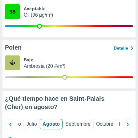
 seleccionar
o.
Aceptable
38
O₃ (96 µg/m³)
calización
precisa e
ión mediante
, publicidad
Polen
Detalle
dos,
 publicidad
Bajo
,
Ambrosía (20 #/m³)
ón de
 desarrollo
s.
tros 1199
ios
¿Qué tiempo hace en Saint-Palais
(Cher) en
agosto
?
yo
Junio
Julio
Agosto
Septiembre
Octubre
Noviemb