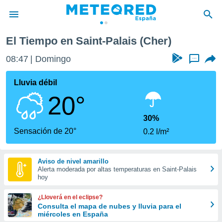
El Tiempo en Saint-Palais (Cher)
privacidad
08:47
Domingo
...
o de
tiempo.com)
borado por
Lluvia débil
es para
20°
ue la
 que se
e calidad.
30%
eder a este
Sensación de 20°
0.2 l/m²
ediante las
opciones:
Aviso de nivel amarillo
ookies y
Alerta moderada por altas temperaturas en Saint-Palais
e forma
hoy
d digital
¿Lloverá en el eclipse?
ada, basada
Consulta el mapa de nubes y lluvia para el
miércoles en España
mación