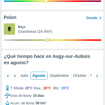
 seleccionar
o.
calización
precisa e
Polen
Detalle
ión mediante
Bajo
, publicidad
Gramíneas (16 #/m³)
dos,
 publicidad
,
ón de
¿Qué tiempo hace en Augy-sur-Aubois
 desarrollo
s.
en
agosto
?
tros 1199
ios
yo
Junio
Julio
Agosto
Septiembre
Octubre
Noviemb
T. Media:
20°C
Max.:
26°C
Min:
15°C
Días de lluvia:
10
días
Acum. de lluvia:
58 l/m²