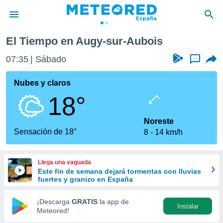
ois
El Tiempo en Augy-sur-Aubois
privacidad
07:35
Sábado
...
o de
tiempo.com)
borado por
Nubes y claros
es para
18°
ue la
 que se
e calidad.
Noreste
eder a este
Sensación de 18°
8
14 km/h
ediante las
opciones:
Llega una vaguada
ookies y
Este fin de semana dejará tormentas con lluvias
e forma
fuertes y granizo en España
d digital
¡Descarga
GRATIS
la app de
Instalar
ada, basada
Meteored!
mación