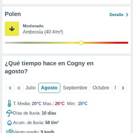
 seleccionar
o.
Polen
Detalle
calización
precisa e
Moderado
ión mediante
Ambrosía (40 #/m³)
, publicidad
dos,
 publicidad
,
¿Qué tiempo hace en Cogny en
ón de
agosto
?
 desarrollo
s.
tros 1199
yo
Junio
Julio
Agosto
Septiembre
Octubre
Noviemb
ios
T. Media:
20°C
Max.:
26°C
Min:
15°C
Días de lluvia:
10
días
Acum. de lluvia:
58 l/m²
Viento medio:
9 km/h