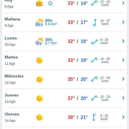
12
-
25
33°
/
14°
km/h
8 Ago
do en
 mismo.
sultar más
Mañana
80%
15
-
37
33°
/
17°
 en nuestra
5.9 l/m²
km/h
9 Ago
 Cookies
y
ualquier
Lunes
30%
9
-
29
32°
/
18°
0.7 l/m²
km/h
10 Ago
ento
 botón
ación de
Martes
18
-
32
33°
/
19°
kies
km/h
11 Ago
 disponible
e nuestra
Miércoles
12
-
32
.
35°
/
20°
km/h
12 Ago
IVAMENTE,
Jueves
10
-
24
37°
/
20°
km/h
13 Ago
as
 a cookies
Viernes
9
-
26
38°
/
21°
km/h
 no aceptar
14 Ago
ón de