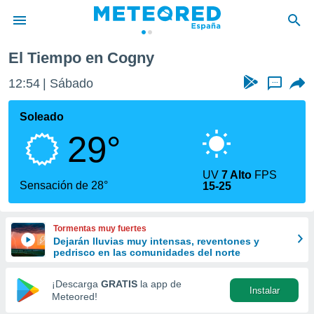
El Tiempo en Cogny
privacidad
12:54
Sábado
...
o de
tiempo.com)
borado por
Soleado
es para
29°
ue la
 que se
e calidad.
UV
7 Alto
FPS
eder a este
Sensación de 28°
15-25
ediante las
opciones:
Tormentas muy fuertes
ookies y
Dejarán lluvias muy intensas, reventones y
e forma
pedrisco en las comunidades del norte
d digital
¡Descarga
GRATIS
la app de
Instalar
ada, basada
Meteored!
mación