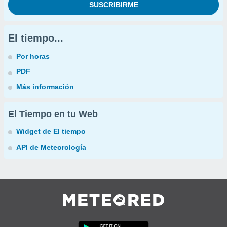
El tiempo...
Por horas
PDF
Más información
El Tiempo en tu Web
Widget de El tiempo
API de Meteorología