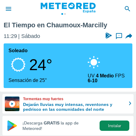
rcilly
El Tiempo en Chaumoux-Marcilly
privacidad
11:29
Sábado
...
o de
tiempo.com)
borado por
Soleado
es para
24°
ue la
 que se
e calidad.
UV
4 Medio
FPS
eder a este
Sensación de 25°
6-10
ediante las
opciones:
Tormentas muy fuertes
ookies y
Dejarán lluvias muy intensas, reventones y
e forma
pedrisco en las comunidades del norte
d digital
¡Descarga
GRATIS
la app de
Instalar
ada, basada
Meteored!
mación