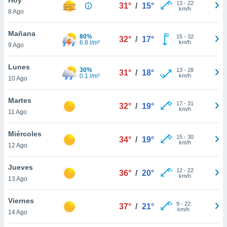
13
-
22
31°
/
15°
km/h
8 Ago
do en
 mismo.
sultar más
Mañana
80%
15
-
32
32°
/
17°
 en nuestra
6.8 l/m²
km/h
9 Ago
 Cookies
y
ualquier
Lunes
30%
13
-
28
31°
/
18°
0.1 l/m²
km/h
10 Ago
ento
 botón
ación de
Martes
17
-
31
32°
/
19°
kies
km/h
11 Ago
 disponible
e nuestra
Miércoles
15
-
30
.
34°
/
19°
km/h
12 Ago
IVAMENTE,
Jueves
12
-
22
36°
/
20°
km/h
13 Ago
as
 a cookies
Viernes
9
-
22
37°
/
21°
km/h
 no aceptar
14 Ago
ón de