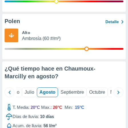
 seleccionar
o.
calización
precisa e
Polen
Detalle
ión mediante
Alto
, publicidad
Ambrosía (60 #/m³)
dos,
 publicidad
,
ón de
¿Qué tiempo hace en Chaumoux-
 desarrollo
s.
Marcilly en
agosto
?
tros 1199
ios
yo
Junio
Julio
Agosto
Septiembre
Octubre
Noviemb
T. Media:
20°C
Max.:
26°C
Min:
15°C
Días de lluvia:
10
días
Acum. de lluvia:
56 l/m²