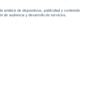
1.6 l/m²
29°
/
22°
29°
/
17°
32°
/
20°
34°
/
22°
e análisis de dispositivos, publicidad y contenido
n de audiencia y desarrollo de servicios.
-
33
km/h
23
-
42
km/h
22
-
39
km/h
17
-
38
km/h
 agosto
Sureste
2 Bajo
°
12
-
50 km/h
FPS:
no
Este
1 Bajo
°
16
-
29 km/h
FPS:
no
Este
0 Bajo
°
18
-
31 km/h
FPS:
no
s
Este
0 Bajo
°
18
-
30 km/h
FPS:
no