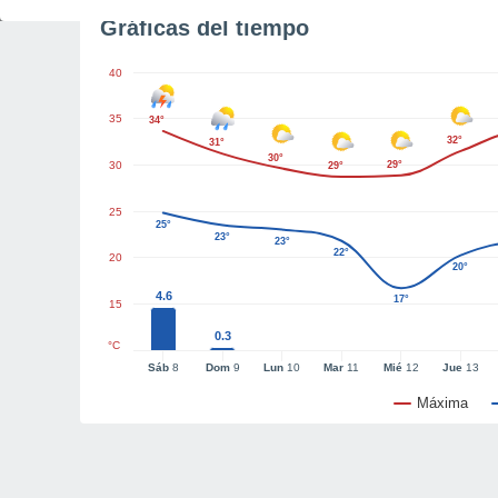
Gráficas del tiempo
40
35
34°
32°
31°
30°
30
29°
29°
25
25°
23°
23°
22°
20
20°
4.6
17°
15
0.3
°C
Sáb
8
Dom
9
Lun
10
Mar
11
Mié
12
Jue
13
Máxima