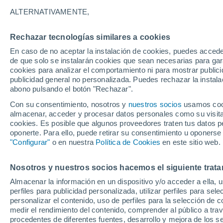
26°
ALTERNATIVAMENTE,
Rechazar tecnologías similares a cookies
Menguant
En caso de no aceptar la instalación de cookies, puedes acced
Iluminada
Sensación de 27°
de que solo se instalarán cookies que sean necesarias para garan
cookies para analizar el comportamiento ni para mostrar publici
publicidad general no personalizada. Puedes rechazar la instala
abono pulsando el botón "Rechazar".
Tormentas muy fuertes
Dejarán lluvias muy intensas, reventones y
Con su consentimiento, nosotros y
nuestros socios
usamos cooki
pedrisco en las comunidades del norte
almacenar, acceder y procesar datos personales como su visita e
cookies. Es posible que algunos proveedores traten tus datos pe
El Tiempo 1 - 7 días
Por horas
Actualidad
Mapa d
oponerte. Para ello, puede retirar su consentimiento u oponerse
"Configurar"
o en nuestra
Política de Cookies
en este sitio web.
Nosotros y nuestros socios hacemos el siguiente trata
Mañana
Lunes
Hoy
Almacenar la información en un dispositivo y/o acceder a ella, 
9 Ago
10 Ago
8 Ago
perfiles para publicidad personalizada, utilizar perfiles para sele
personalizar el contenido, uso de perfiles para la selección de c
medir el rendimiento del contenido, comprender al público a tra
procedentes de diferentes fuentes, desarrollo y mejora de los se
40%
90%