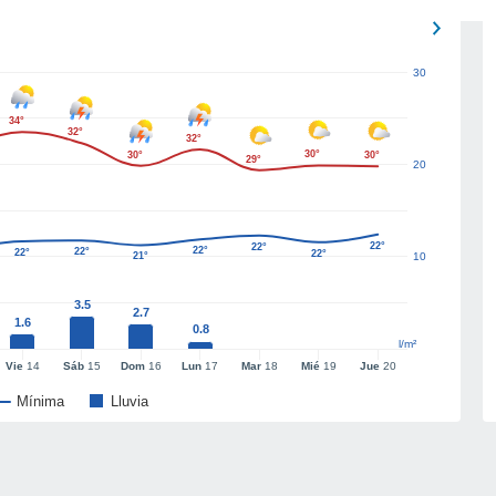
30
34°
32°
32°
30°
30°
30°
29°
20
22°
22°
22°
22°
22°
22°
21°
10
3.5
2.7
1.6
0.8
l/m²
Vie
14
Sáb
15
Dom
16
Lun
17
Mar
18
Mié
19
Jue
20
Mínima
Lluvia