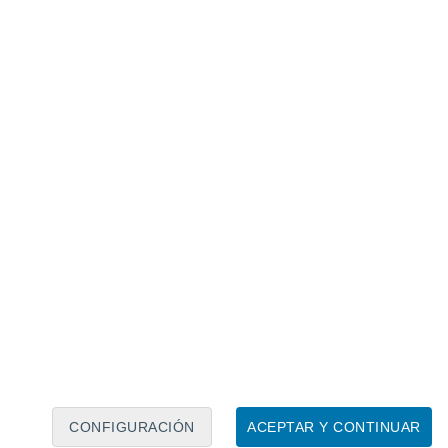
Calendario lunar
Lun
Mar
Mié
Jue
Vie
Sáb
Dom
8
9
10
11
12
13
14
15
16
17
18
19
20
21
CONFIGURACIÓN
ACEPTAR Y CONTINUAR