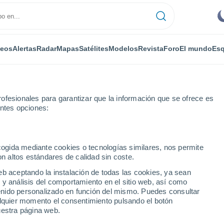
deos
Alertas
Radar
Mapas
Satélites
Modelos
Revista
Foro
El mundo
Esq
ofesionales para garantizar que la información que se ofrece es
entes opciones:
ecogida mediante cookies o tecnologías similares, nos permite
on altos estándares de calidad sin coste.
n Ab
eb aceptando la instalación de todas las cookies, ya sean
 y análisis del comportamiento en el sitio web, así como
...
ntenido personalizado en función del mismo. Puedes consultar
alquier momento el consentimiento pulsando el botón
Por horas
uestra página web.
Intervalos nubosos en las
próximas horas