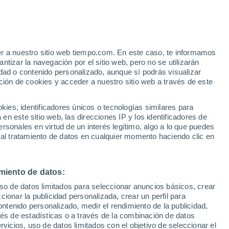
Huracán
Dolphin A 1.115 kms de distancia
e
er a nuestro sitio web tiempo.com. En este caso, te informamos
:
27%
tizar la navegación por el sitio web, pero no se utilizarán
dad o contenido personalizado, aunque sí podrás visualizar
ción de cookies y acceder a nuestro sitio web a través de este
es, identificadores únicos o tecnologías similares para
n este sitio web, las direcciones IP y los identificadores de
rsonales en virtud de un interés legítimo, algo a lo que puedes
e nubosidad
Radar de lluvia
Satélites
Modelos
 al tratamiento de datos en cualquier momento haciendo clic en
miento de datos:
Martes
Miércoles
Jueves
Viernes
uso de datos limitados para seleccionar anuncios básicos, crear
11 Ago
12 Ago
13 Ago
14 Ago
ccionar la publicidad personalizada, crear un perfil para
ontenido personalizado, medir el rendimiento de la publicidad,
vés de estadísticas o a través de la combinación de datos
rvicios, uso de datos limitados con el objetivo de seleccionar el
60%