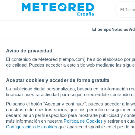
El tiempo
Noticias
Ví
Aviso de privacidad
El contenido de Meteored (tiempo.com) ha sido elaborado por pr
de calidad. Puedes acceder a este sitio web mediante las sigui
Aceptar cookies y acceder de forma gratuita
Inicio
Corea del Sur
Mangilsan Ab
La publicidad digital personalizada, basada en la información r
financiar nuestra actividad para seguir ofreciéndote contenido c
El Tiempo en Mangilsa
Pulsando el botón "Aceptar y continuar", puedes acceder a la w
nuestras o de nuestros socios, que nos permiten el seguimiento
22:40
Sábado
desarrollar un perfil específico para mostrarte publicidad y co
más información en nuestra
Política de Cookies
y retirar en cu
Configuración de cookies
que aparece disponible en el pie de n
Cielo despejado