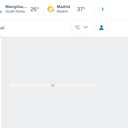
Mangilsan Ab
Madrid
Barcelona
26°
37°
South Korea
Madrid
Barcelona
°C
uí