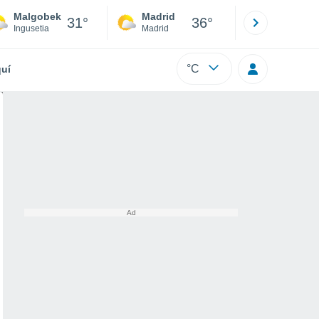
Malgobek
Madrid
Barcelona
31°
36°
Ingusetia
Madrid
Barcelona
°C
uí