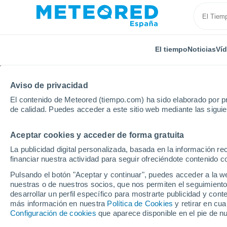
El tiempo
Noticias
Ví
Aviso de privacidad
El contenido de Meteored (tiempo.com) ha sido elaborado por pr
de calidad. Puedes acceder a este sitio web mediante las sigui
Aceptar cookies y acceder de forma gratuita
Inicio
Rusia
Ingusetia
Malgobek
La publicidad digital personalizada, basada en la información r
financiar nuestra actividad para seguir ofreciéndote contenido c
El Tiempo en Malgobe
Pulsando el botón "Aceptar y continuar", puedes acceder a la w
nuestras o de nuestros socios, que nos permiten el seguimiento
15:03
Sábado
desarrollar un perfil específico para mostrarte publicidad y co
más información en nuestra
Política de Cookies
y retirar en cu
Configuración de cookies
que aparece disponible en el pie de n
Nubes y claros