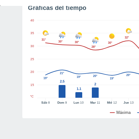
Gráficas del tiempo
40
35
32°
31°
30°
30°
30°
30
28°
25
20
21°
20°
20°
19°
19°
19°
2.5
2
15
1.1
°C
Sáb
8
Dom
9
Lun
10
Mar
11
Mié
12
Jue
13
Máxima