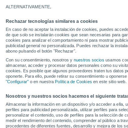
31°
ALTERNATIVAMENTE,
Rechazar tecnologías similares a cookies
Noreste
En caso de no aceptar la instalación de cookies, puedes acced
Sensación de 33°
12
-
29 km
de que solo se instalarán cookies que sean necesarias para garan
cookies para analizar el comportamiento ni para mostrar publici
publicidad general no personalizada. Puedes rechazar la instala
abono pulsando el botón "Rechazar".
Tormentas muy fuertes
Dejarán lluvias muy intensas, reventones y
Con su consentimiento, nosotros y
nuestros socios
usamos cooki
pedrisco en las comunidades del norte
almacenar, acceder y procesar datos personales como su visita e
cookies. Es posible que algunos proveedores traten tus datos pe
El Tiempo 1 - 7 días
Por horas
Actualidad
Mapa d
oponerte. Para ello, puede retirar su consentimiento u oponerse
"Configurar"
o en nuestra
Política de Cookies
en este sitio web.
Nosotros y nuestros socios hacemos el siguiente trata
Mañana
Lunes
Hoy
Almacenar la información en un dispositivo y/o acceder a ella, 
9 Ago
10 Ago
8 Ago
perfiles para publicidad personalizada, utilizar perfiles para sele
personalizar el contenido, uso de perfiles para la selección de c
medir el rendimiento del contenido, comprender al público a tra
procedentes de diferentes fuentes, desarrollo y mejora de los se
80%
80%