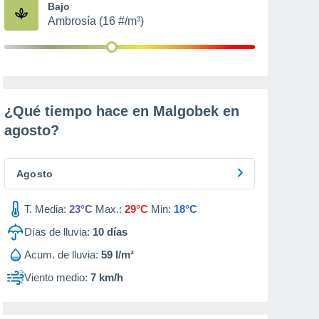
Bajo
Ambrosía (16 #/m³)
¿Qué tiempo hace en Malgobek en
agosto
?
Agosto
T. Media:
23°C
Max.:
29°C
Min:
18°C
Días de lluvia:
10
días
Acum. de lluvia:
59 l/m²
Viento medio:
7 km/h