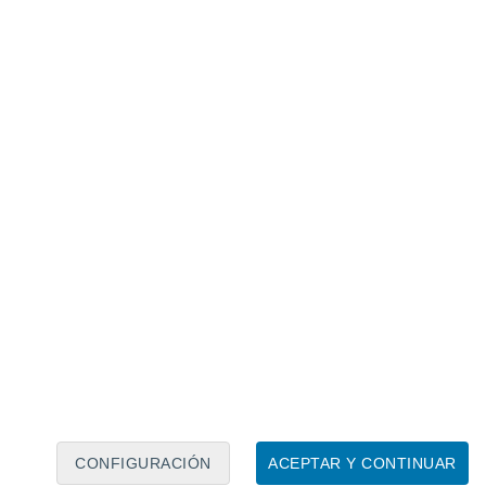
Calendario lunar
Lun
Mar
Mié
Jue
Vie
Sáb
Dom
8
9
10
11
12
13
14
15
16
17
18
19
20
21
CONFIGURACIÓN
ACEPTAR Y CONTINUAR