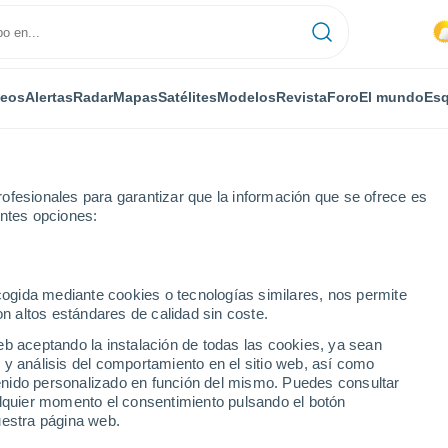
deos
Alertas
Radar
Mapas
Satélites
Modelos
Revista
Foro
El mundo
Esq
ofesionales para garantizar que la información que se ofrece es
entes opciones:
ecogida mediante cookies o tecnologías similares, nos permite
on altos estándares de calidad sin coste.
k
eb aceptando la instalación de todas las cookies, ya sean
 y análisis del comportamiento en el sitio web, así como
...
ntenido personalizado en función del mismo. Puedes consultar
alquier momento el consentimiento pulsando el botón
Por horas
uestra página web.
Intervalos nubosos en las
próximas horas