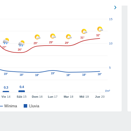
15
32°
31°
29°
29°
29°
10
27°
26°
5
19°
19°
18°
18°
18°
18°
18°
0.4
0.3
l/m²
Vie
14
Sáb
15
Dom
16
Lun
17
Mar
18
Mié
19
Jue
20
Mínima
Lluvia