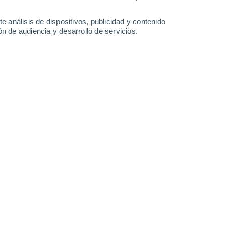
2 l/m²
0.3 l/m²
28°
/
20°
30°
/
19°
32°
/
20°
27°
/
19°
e análisis de dispositivos, publicidad y contenido
n de audiencia y desarrollo de servicios.
-
30
km/h
11
-
28
km/h
9
-
23
km/h
11
-
30
km/h
sto
Noreste
4 Medio
12
-
29 km/h
FPS:
6-10
Noreste
2 Bajo
11
-
28 km/h
FPS:
no
Noreste
1 Bajo
12
-
26 km/h
FPS:
no
Norte
0 Bajo
8
-
24 km/h
FPS:
no