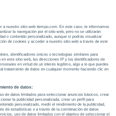
er a nuestro sitio web tiempo.com. En este caso, te informamos
/h
tizar la navegación por el sitio web, pero no se utilizarán
dad o contenido personalizado, aunque sí podrás visualizar
ción de cookies y acceder a nuestro sitio web a través de este
es, identificadores únicos o tecnologías similares para
n este sitio web, las direcciones IP y los identificadores de
rsonales en virtud de un interés legítimo, algo a lo que puedes
e nubosidad
Radar de lluvia
Satélites
Modelos
 al tratamiento de datos en cualquier momento haciendo clic en
miento de datos:
Martes
Miércoles
Jueves
Viernes
uso de datos limitados para seleccionar anuncios básicos, crear
11 Ago
12 Ago
13 Ago
14 Ago
ccionar la publicidad personalizada, crear un perfil para
ontenido personalizado, medir el rendimiento de la publicidad,
vés de estadísticas o a través de la combinación de datos
rvicios, uso de datos limitados con el objetivo de seleccionar el
90%
60%