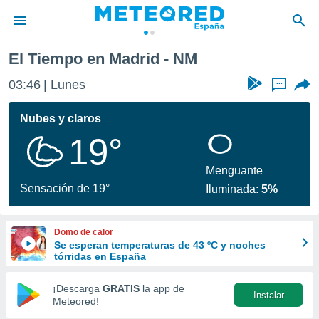
El Tiempo en Madrid - NM
privacidad
03:46
Lunes
...
o de
tiempo.com)
borado por
Nubes y claros
es para
19°
ue la
 que se
e calidad.
Menguante
eder a este
Sensación de 19°
Iluminada:
5%
ediante las
opciones:
Domo de calor
ookies y
Se esperan temperaturas de 43 ºC y noches
e forma
tórridas en España
d digital
¡Descarga
GRATIS
la app de
Instalar
ada, basada
Meteored!
mación