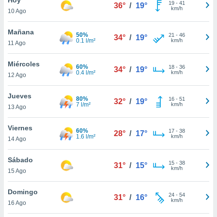
19
-
41
36°
/
19°
km/h
10 Ago
do en
 mismo.
sultar más
Mañana
50%
21
-
46
34°
/
19°
 en nuestra
0.1 l/m²
km/h
11 Ago
 Cookies
y
ualquier
Miércoles
60%
18
-
36
34°
/
19°
0.4 l/m²
km/h
12 Ago
ento
 botón
ación de
Jueves
80%
16
-
51
32°
/
19°
kies
7 l/m²
km/h
13 Ago
 disponible
e nuestra
Viernes
60%
17
-
38
.
28°
/
17°
1.6 l/m²
km/h
14 Ago
IVAMENTE,
Sábado
15
-
38
31°
/
15°
km/h
15 Ago
as
 a cookies
Domingo
24
-
54
31°
/
16°
km/h
 no aceptar
16 Ago
ón de