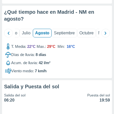
 seleccionar
o.
¿Qué tiempo hace en Madrid - NM en
calización
precisa e
agosto
?
ión mediante
, publicidad
yo
Junio
Julio
Agosto
Septiembre
Octubre
Noviemb
dos,
T. Media:
22°C
Max.:
29°C
Min:
16°C
 publicidad
,
Días de lluvia:
8
días
ón de
 desarrollo
Acum. de lluvia:
42 l/m²
s.
Viento medio:
7 km/h
tros 1199
ios
Salida y Puesta del sol
Salida del sol
Puesta del sol
06:20
19:59