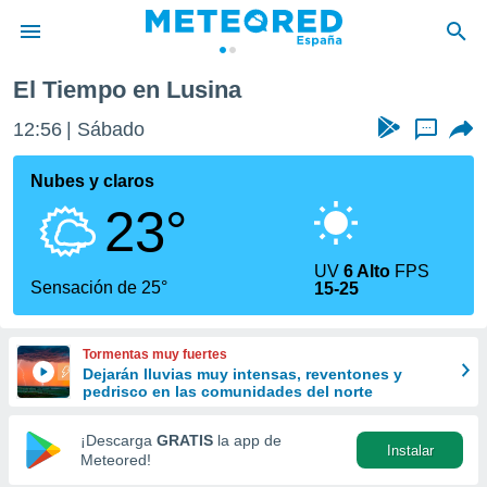
El Tiempo en Lusina
privacidad
12:56
Sábado
...
o de
tiempo.com)
borado por
Nubes y claros
es para
23°
ue la
 que se
e calidad.
UV
6 Alto
FPS
eder a este
Sensación de 25°
15-25
ediante las
opciones:
Tormentas muy fuertes
ookies y
Dejarán lluvias muy intensas, reventones y
e forma
pedrisco en las comunidades del norte
d digital
¡Descarga
GRATIS
la app de
Instalar
ada, basada
Meteored!
mación