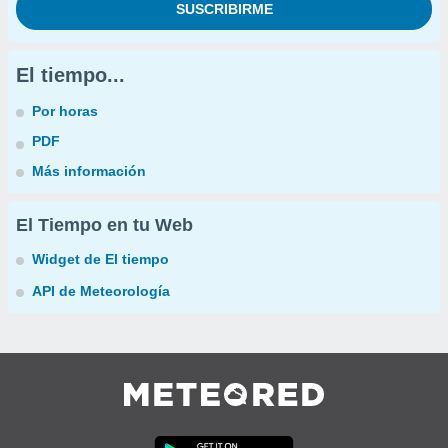
El tiempo...
Por horas
PDF
Más información
El Tiempo en tu Web
Widget de El tiempo
API de Meteorología