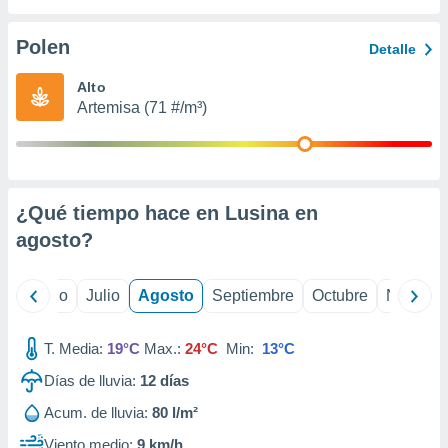
 seleccionar
o.
Polen
Detalle
calización
precisa e
Alto
ión mediante
Artemisa (71 #/m³)
, publicidad
dos,
 publicidad
,
¿Qué tiempo hace en Lusina en
ón de
agosto
?
 desarrollo
s.
tros 1199
yo
Junio
Julio
Agosto
Septiembre
Octubre
Noviemb
ios
T. Media:
19°C
Max.:
24°C
Min:
13°C
Días de lluvia:
12
días
Acum. de lluvia:
80 l/m²
Viento medio:
9 km/h