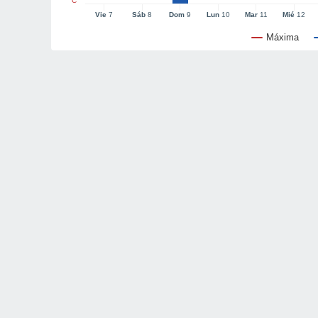
°C
Vie
7
Sáb
8
Dom
9
Lun
10
Mar
11
Mié
12
Máxima