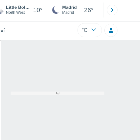
Little Bollington
Madrid
Barcelona
10°
26°
North West
Madrid
Barcelona
°C
uí