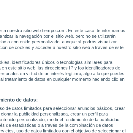
e
er a nuestro sitio web tiempo.com. En este caso, te informamos
:
35%
tizar la navegación por el sitio web, pero no se utilizarán
dad o contenido personalizado, aunque sí podrás visualizar
ción de cookies y acceder a nuestro sitio web a través de este
 de
es, identificadores únicos o tecnologías similares para
n este sitio web, las direcciones IP y los identificadores de
rsonales en virtud de un interés legítimo, algo a lo que puedes
e nubosidad
Radar de lluvia
Satélites
Modelos
 al tratamiento de datos en cualquier momento haciendo clic en
miento de datos:
Lunes
Martes
Miércoles
Jueves
uso de datos limitados para seleccionar anuncios básicos, crear
10 Ago
11 Ago
12 Ago
13 Ago
ccionar la publicidad personalizada, crear un perfil para
ontenido personalizado, medir el rendimiento de la publicidad,
vés de estadísticas o a través de la combinación de datos
rvicios, uso de datos limitados con el objetivo de seleccionar el