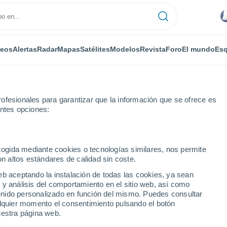
deos
Alertas
Radar
Mapas
Satélites
Modelos
Revista
Foro
El mundo
Esq
ofesionales para garantizar que la información que se ofrece es
entes opciones:
 Bollington
ecogida mediante cookies o tecnologías similares, nos permite
on altos estándares de calidad sin coste.
lington
eb aceptando la instalación de todas las cookies, ya sean
 y análisis del comportamiento en el sitio web, así como
...
ntenido personalizado en función del mismo. Puedes consultar
alquier momento el consentimiento pulsando el botón
Por horas
uestra página web.
Intervalos nubosos en las
próximas horas