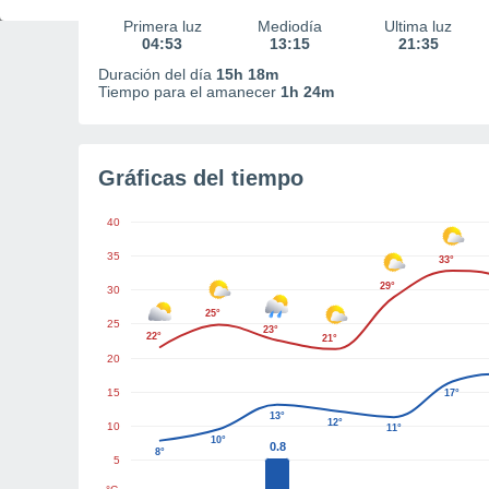
Primera luz
Mediodía
Última luz
04:53
13:15
21:35
Duración del día
15h 18m
Tiempo para el amanecer
1h 24m
Gráficas del tiempo
40
35
33°
29°
30
25°
25
23°
22°
21°
20
15
17°
13°
12°
10
11°
10°
0.8
8°
5