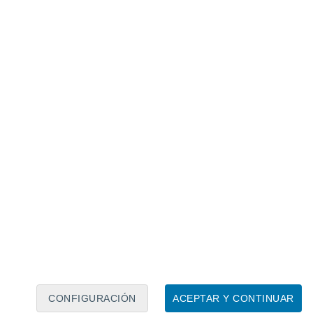
Calendario lunar
Lun
Mar
Mié
Jue
Vie
Sáb
Dom
7
8
9
10
11
12
13
14
15
16
CONFIGURACIÓN
ACEPTAR Y CONTINUAR