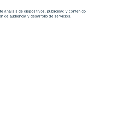
21°
/
12°
29°
/
11°
33°
/
17°
31°
/
18°
e análisis de dispositivos, publicidad y contenido
n de audiencia y desarrollo de servicios.
-
29
km/h
16
-
34
km/h
17
-
38
km/h
13
-
36
km/h
 de agosto
Sur
0 Bajo
5
-
8 km/h
FPS:
no
Sur
0 Bajo
6
-
10 km/h
FPS:
no
Sur
0 Bajo
6
-
10 km/h
FPS:
no
Sur
0 Bajo
5
-
10 km/h
FPS:
no