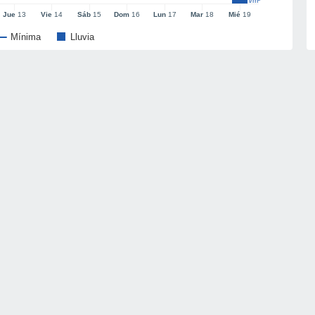
l/m²
Jue
13
Vie
14
Sáb
15
Dom
16
Lun
17
Mar
18
Mié
19
Mínima
Lluvia