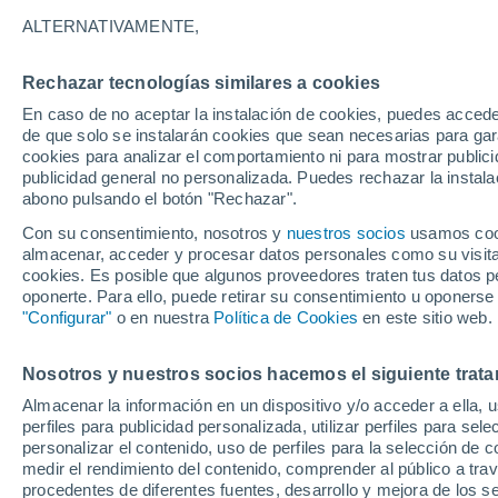
11°
ALTERNATIVAMENTE,
Rechazar tecnologías similares a cookies
Menguant
En caso de no aceptar la instalación de cookies, puedes acced
Iluminada
Sensación de 11°
de que solo se instalarán cookies que sean necesarias para garan
cookies para analizar el comportamiento ni para mostrar publici
publicidad general no personalizada. Puedes rechazar la instala
abono pulsando el botón "Rechazar".
Previsión para el eclipse
Samuel Biener avisa de posibles tormentas y
Con su consentimiento, nosotros y
nuestros socios
usamos cooki
un domo de calor en España
almacenar, acceder y procesar datos personales como su visita e
cookies. Es posible que algunos proveedores traten tus datos pe
El Tiempo 1 - 7 días
Por horas
Actualidad
Mapa d
oponerte. Para ello, puede retirar su consentimiento u oponerse
"Configurar"
o en nuestra
Política de Cookies
en este sitio web.
Nosotros y nuestros socios hacemos el siguiente trata
Mañana
Domingo
Hoy
Almacenar la información en un dispositivo y/o acceder a ella, 
8 Ago
9 Ago
7 Ago
perfiles para publicidad personalizada, utilizar perfiles para sele
personalizar el contenido, uso de perfiles para la selección de c
medir el rendimiento del contenido, comprender al público a tra
procedentes de diferentes fuentes, desarrollo y mejora de los se
60%