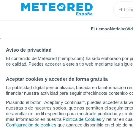
El tiempo
Noticias
Ví
Aviso de privacidad
El contenido de Meteored (tiempo.com) ha sido elaborado por pr
de calidad. Puedes acceder a este sitio web mediante las sigui
Aceptar cookies y acceder de forma gratuita
Inicio
Reino Unido
Noroeste de Inglaterra
Little
La publicidad digital personalizada, basada en la información r
financiar nuestra actividad para seguir ofreciéndote contenido c
El Tiempo en Little Bol
Pulsando el botón "Aceptar y continuar", puedes acceder a la w
nuestras o de nuestros socios, que nos permiten el seguimiento
03:29
Viernes
desarrollar un perfil específico para mostrarte publicidad y co
más información en nuestra
Política de Cookies
y retirar en cu
Configuración de cookies
que aparece disponible en el pie de n
Nubes y claros