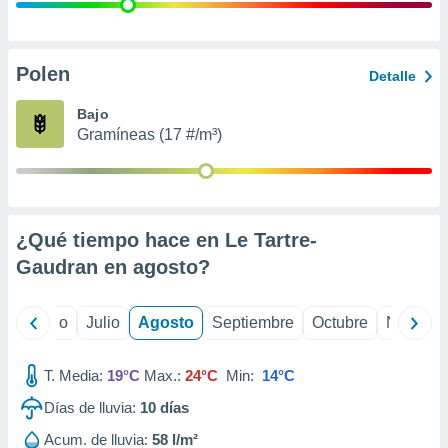
 seleccionar
o.
calización
precisa e
Polen
Detalle
ión mediante
Bajo
, publicidad
Gramíneas (17 #/m³)
dos,
 publicidad
,
ón de
¿Qué tiempo hace en Le Tartre-
 desarrollo
s.
Gaudran en
agosto
?
tros 1199
ios
yo
Junio
Julio
Agosto
Septiembre
Octubre
Noviemb
T. Media:
19°C
Max.:
24°C
Min:
14°C
Días de lluvia:
10
días
Acum. de lluvia:
58 l/m²