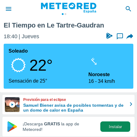
an
El Tiempo en Le Tartre-Gaudran
privacidad
18:40
Jueves
...
o de
tiempo.com)
borado por
Soleado
es para
22°
ue la
 que se
e calidad.
Noroeste
eder a este
Sensación de 25°
16
34 km/h
ediante las
opciones:
Previsión para el eclipse
ookies y
Samuel Biener avisa de posibles tormentas y de
e forma
un domo de calor en España
d digital
¡Descarga
GRATIS
la app de
Instalar
ada, basada
Meteored!
mación