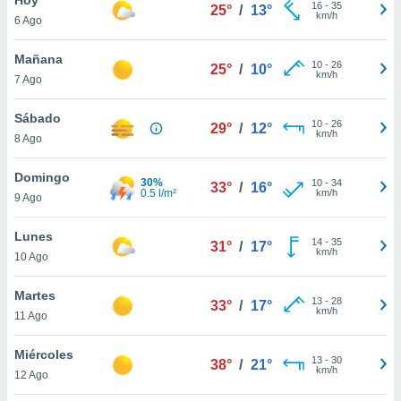
16
-
35
25°
/
13°
km/h
6 Ago
do en
 mismo.
sultar más
Mañana
10
-
26
25°
/
10°
 en nuestra
km/h
7 Ago
 Cookies
y
ualquier
Sábado
10
-
26
29°
/
12°
km/h
8 Ago
ento
 botón
ación de
Domingo
30%
10
-
34
33°
/
16°
kies
0.5 l/m²
km/h
9 Ago
 disponible
e nuestra
Lunes
14
-
35
.
31°
/
17°
km/h
10 Ago
IVAMENTE,
Martes
13
-
28
33°
/
17°
km/h
11 Ago
as
 a cookies
Miércoles
13
-
30
38°
/
21°
km/h
 no aceptar
12 Ago
ón de