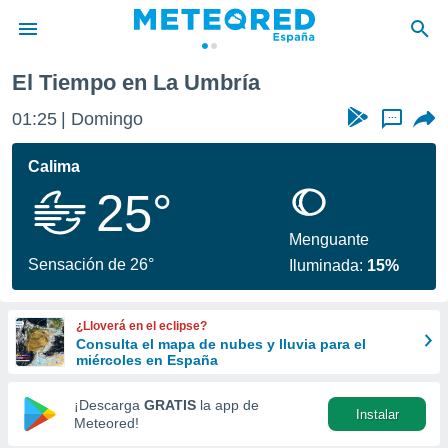
El Tiempo en La Umbría
privacidad
01:25
Domingo
...
o de
tiempo.com)
borado por
Calima
es para
25°
ue la
 que se
e calidad.
Menguante
eder a este
Sensación de 26°
Iluminada:
15%
ediante las
opciones:
¿Lloverá en el eclipse?
ookies y
Consulta el mapa de nubes y lluvia para el
e forma
miércoles en España
d digital
¡Descarga
GRATIS
la app de
Instalar
ada, basada
Meteored!
mación