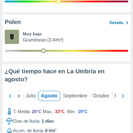
 seleccionar
o.
calización
precisa e
Polen
Detalle
ión mediante
Muy bajo
, publicidad
Gramíneas (3 #/m³)
dos,
 publicidad
,
ón de
¿Qué tiempo hace en La Umbría en
 desarrollo
s.
agosto
?
tros 1199
ios
yo
Junio
Julio
Agosto
Septiembre
Octubre
Noviemb
T. Media:
26°C
Max.:
33°C
Min:
19°C
Días de lluvia:
1
días
Acum. de lluvia:
6 l/m²